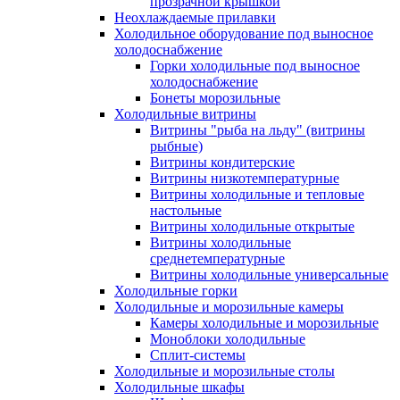
прозрачной крышкой
Неохлаждаемые прилавки
Холодильное оборудование под выносное
холодоснабжение
Горки холодильные под выносное
холодоснабжение
Бонеты морозильные
Холодильные витрины
Витрины "рыба на льду" (витрины
рыбные)
Витрины кондитерские
Витрины низкотемпературные
Витрины холодильные и тепловые
настольные
Витрины холодильные открытые
Витрины холодильные
среднетемпературные
Витрины холодильные универсальные
Холодильные горки
Холодильные и морозильные камеры
Камеры холодильные и морозильные
Моноблоки холодильные
Сплит-системы
Холодильные и морозильные столы
Холодильные шкафы