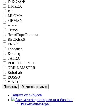
INDOKOR
ITPIZZA
Jeju
LILOMA
SIRMAN
Атеси
Сиком
ЧелябТоргТехника
BECKERS
ERGO
Foodatlas
Kocateq
TATRA
ROLLER GRILL
GRILL MASTER
RoboLabs
ROSSO
VIATTO
Защита от вирусов
Автоматизация торговли и бизнеса
POS-компьютеры