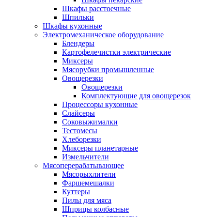
Шкафы расстоечные
Шпильки
Шкафы кухонные
Электромеханическое оборудование
Блендеры
Картофелечистки электрические
Миксеры
Мясорубки промышленные
Овощерезки
Овощерезки
Комплектующие для овощерезок
Процессоры кухонные
Слайсеры
Соковыжималки
Тестомесы
Хлеборезки
Миксеры планетарные
Измельчители
Мясоперерабатывающее
Мясорыхлители
Фаршемешалки
Куттеры
Пилы для мяса
Шприцы колбасные