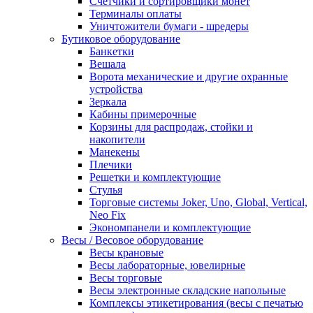
Счетчики и сортировщики монет
Терминалы оплаты
Уничтожители бумаги - шредеры
Бутиковое оборудование
Банкетки
Вешала
Ворота механические и другие охранные
устройства
Зеркала
Кабины примерочные
Корзины для распродаж, стойки и
накопители
Манекены
Плечики
Решетки и комплектующие
Стулья
Торговые системы Joker, Uno, Global, Vertical,
Neo Fix
Экономпанели и комплектующие
Весы / Весовое оборудование
Весы крановые
Весы лабораторные, ювелирные
Весы торговые
Весы электронные складские напольные
Комплексы этикетирования (весы с печатью