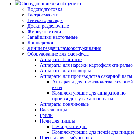
Оборудование для общепита
Водоподготовка
Гастроемкости
Генераторы льда
Доски разделочные
Жироуловители
Запайщики настольные
Лапшерезки
Линии раздачи/самообслуживания
Оборудование для фаст-фуда
Аппараты блинные
Аппараты для нарезки картофеля спиралью
Аппараты для попкорна
Аппараты для производства сахарной ваты
Аппараты для производства сахарной
ваты
Комплектующие для аппаратов по
производству сахарной ваты
Аппараты пончиковые
Вафельницы
Грили
Печи для пиццы
Печи для пиццы
Комплектующие для печей для пиццы
Прессы для гамбургеров