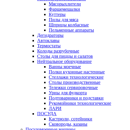
Мясорыхлители
Фаршемешалки
Куттеры
Пилы для мяса
Шприцы колбасные
Пельменные аппараты
Дегидраторы
Автоклавы
Термостаты
Колоды разрубочные
Столы для пиццы и салатов
Нейтральное оборудование
Ванны моечные
Полки кухонные настенные
Стеллажи технологические
Столы производственные
Тележки сервировочные
Урны для фудкорта
Подтоварники и подставки
Рукомойники технологические
ЛАРИ
ПОСУДА
Кастрюли, сотейники
Сковороды, казаны
Посудомоечные машины