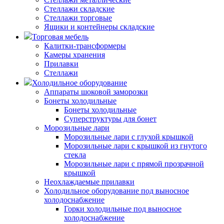
Стеллажи складские
Стеллажи торговые
Ящики и контейнеры складские
Торговая мебель
Калитки-трансформеры
Камеры хранения
Прилавки
Стеллажи
Холодильное оборудование
Аппараты шоковой заморозки
Бонеты холодильные
Бонеты холодильные
Суперструктуры для бонет
Морозильные лари
Морозильные лари с глухой крышкой
Морозильные лари с крышкой из гнутого
стекла
Морозильные лари с прямой прозрачной
крышкой
Неохлаждаемые прилавки
Холодильное оборудование под выносное
холодоснабжение
Горки холодильные под выносное
холодоснабжение