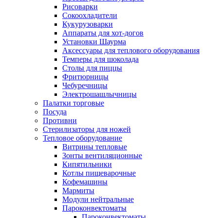
Рисоварки
Сокоохладители
Кукурузоварки
Аппараты для хот-догов
Установки Шаурма
Аксессуары для теплового оборудования
Темперы для шоколада
Столы для пиццы
Фритюрницы
Чебуречницы
Электрошашлычницы
Палатки торговые
Посуда
Противни
Стерилизаторы для ножей
Тепловое оборудование
Витрины тепловые
Зонты вентиляционные
Кипятильники
Котлы пищеварочные
Кофемашины
Мармиты
Модули нейтральные
Пароконвектоматы
Пароконвектоматы