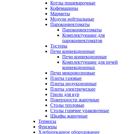
Котлы пищеварочные
Кофемашины
Мармиты
Модули нейтральные
Пароконвектоматы
Пароконвектоматы
Комплектующие для
пароконвектоматов
Тостеры
Печи конвекционные
Печи конвекционные
Комплектующие для печей
конвекционных
Печи микроволновые
Плиты газовые
Плиты индукционные
Плиты электрические
Грили для кур
Поверхности жарочные
Столы тепловые
Столы горячие упаковочные
Шкафы жарочные
Термосы
Фризеры
Хлебопекарное оборудование