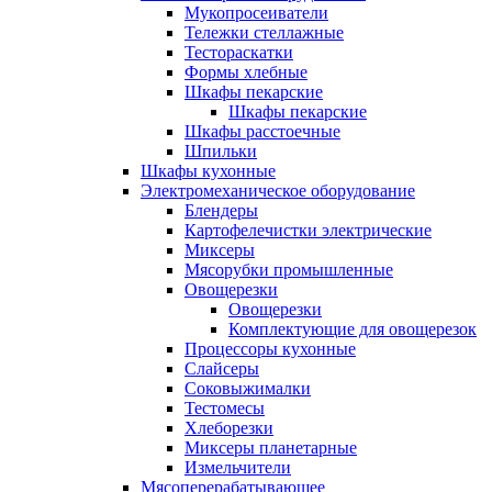
Мукопросеиватели
Тележки стеллажные
Тестораскатки
Формы хлебные
Шкафы пекарские
Шкафы пекарские
Шкафы расстоечные
Шпильки
Шкафы кухонные
Электромеханическое оборудование
Блендеры
Картофелечистки электрические
Миксеры
Мясорубки промышленные
Овощерезки
Овощерезки
Комплектующие для овощерезок
Процессоры кухонные
Слайсеры
Соковыжималки
Тестомесы
Хлеборезки
Миксеры планетарные
Измельчители
Мясоперерабатывающее