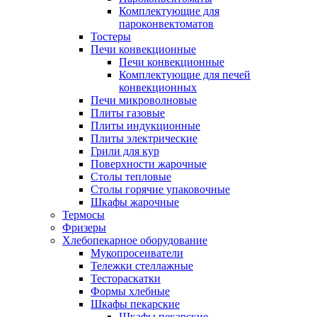
Комплектующие для
пароконвектоматов
Тостеры
Печи конвекционные
Печи конвекционные
Комплектующие для печей
конвекционных
Печи микроволновые
Плиты газовые
Плиты индукционные
Плиты электрические
Грили для кур
Поверхности жарочные
Столы тепловые
Столы горячие упаковочные
Шкафы жарочные
Термосы
Фризеры
Хлебопекарное оборудование
Мукопросеиватели
Тележки стеллажные
Тестораскатки
Формы хлебные
Шкафы пекарские
Шкафы пекарские