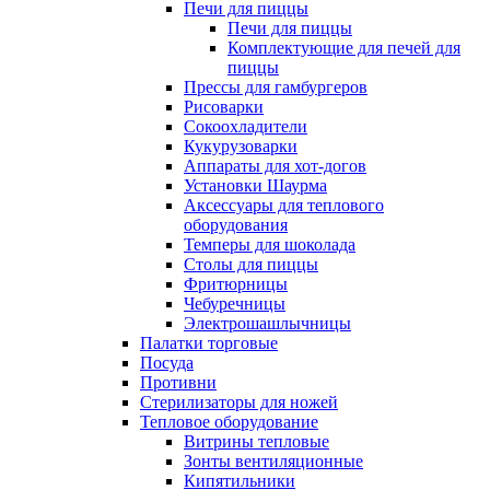
Печи для пиццы
Печи для пиццы
Комплектующие для печей для
пиццы
Прессы для гамбургеров
Рисоварки
Сокоохладители
Кукурузоварки
Аппараты для хот-догов
Установки Шаурма
Аксессуары для теплового
оборудования
Темперы для шоколада
Столы для пиццы
Фритюрницы
Чебуречницы
Электрошашлычницы
Палатки торговые
Посуда
Противни
Стерилизаторы для ножей
Тепловое оборудование
Витрины тепловые
Зонты вентиляционные
Кипятильники