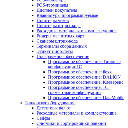
POS-терминалы
Дисплеи покупателя
Клавиатуры программируемые
Принтеры чеков
Принтеры штрих-кода
Расходные материалы и комплектующие
Ридеры магнитных карт
Сканеры штрих-кода
Терминалы сбора данных
Этикет-пистолеты
Программное обеспечение
Программное обеспечение: Типовые
конфигруации1С
Программное обеспечение: ilexx
Программное обеспечение: DALION
Программное обеспечение: Клеверенс
Программное обеспечение: 1С-
совместные конфигруации
Программное обеспечение: DataMobile
Банковское оборудование
Детекторы валют
Расходные материалы и комплектующие
Сейфы
Счетчики и сортировщики банкнот