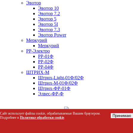
Эвотор
Эвотор 10
Эвотор 7.2
Эвотор 5
Эвотор 5I
Эвотор 7.3
Эвотор Power
Меркурий
Меркурий
РР-Электро
РР-01Ф
РР-02Ф
РР-04Ф
ШТРИХ-М
Штрих-Light-01Ф/02Ф
Штрих-М-01Ф/02Ф
Штрих-ФР-01Ф
Элвес-ФР-Ф
Сайт использует файлы cookie, обрабатываемые Вашим браузером.
Принимаю
Подробнее в
Политике обработки cookie
.
каталог
Фильтр
Сортировка по:
Цене
Названию
210 товаров