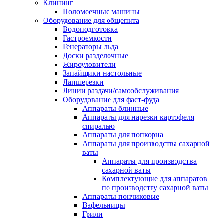
Клининг
Поломоечные машины
Оборудование для общепита
Водоподготовка
Гастроемкости
Генераторы льда
Доски разделочные
Жироуловители
Запайщики настольные
Лапшерезки
Линии раздачи/самообслуживания
Оборудование для фаст-фуда
Аппараты блинные
Аппараты для нарезки картофеля
спиралью
Аппараты для попкорна
Аппараты для производства сахарной
ваты
Аппараты для производства
сахарной ваты
Комплектующие для аппаратов
по производству сахарной ваты
Аппараты пончиковые
Вафельницы
Грили