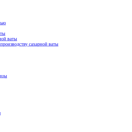
лью
аты
ной ваты
производству сахарной ваты
ццы
я