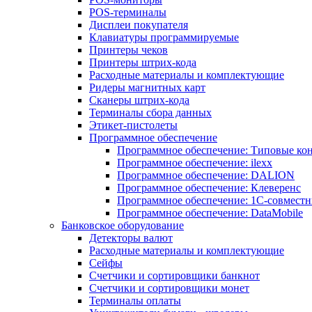
POS-терминалы
Дисплеи покупателя
Клавиатуры программируемые
Принтеры чеков
Принтеры штрих-кода
Расходные материалы и комплектующие
Ридеры магнитных карт
Сканеры штрих-кода
Терминалы сбора данных
Этикет-пистолеты
Программное обеспечение
Программное обеспечение: Типовые к
Программное обеспечение: ilexx
Программное обеспечение: DALION
Программное обеспечение: Клеверенс
Программное обеспечение: 1С-совмест
Программное обеспечение: DataMobile
Банковское оборудование
Детекторы валют
Расходные материалы и комплектующие
Сейфы
Счетчики и сортировщики банкнот
Счетчики и сортировщики монет
Терминалы оплаты