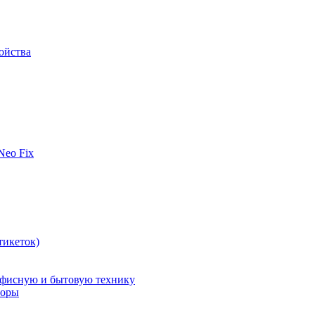
ойства
 Neo Fix
тикеток)
офисную и бытовую технику
поры