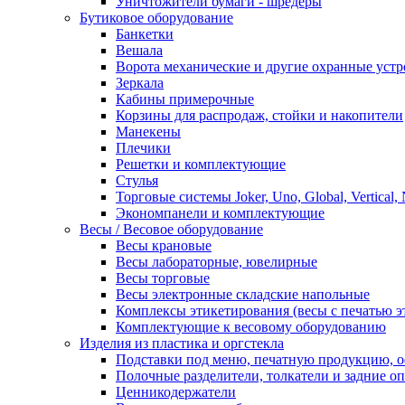
Уничтожители бумаги - шредеры
Бутиковое оборудование
Банкетки
Вешала
Ворота механические и другие охранные устр
Зеркала
Кабины примерочные
Корзины для распродаж, стойки и накопители
Манекены
Плечики
Решетки и комплектующие
Стулья
Торговые системы Joker, Uno, Global, Vertical,
Экономпанели и комплектующие
Весы / Весовое оборудование
Весы крановые
Весы лабораторные, ювелирные
Весы торговые
Весы электронные складские напольные
Комплексы этикетирования (весы с печатью э
Комплектующие к весовому оборудованию
Изделия из пластика и оргстекла
Подставки под меню, печатную продукцию, 
Полочные разделители, толкатели и задние о
Ценникодержатели