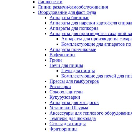
Лапшерезки
Линии раздачи/самообслуживания
Оборудование для фаст-фуда
Аппараты блинные
Аппараты для нарезки картофеля спира
Аппараты для попкорна
Аппараты для производства сахарной в
Аппараты для производства сахар
Комплектующие для аппаратов по 
Аппараты пончиковые
Вафельницы
Грили
Печи для пиццы
Печи для пиццы
Комплектующие для печей для пи
Прессы для гамбургеров
Рисоварки
Сокоохладители
Кукурузоварки
Аппараты для хот-догов
Установки Шаурма
Аксессуары для теплового оборудовани
Темперы для шоколада
Столы для пиццы
Фритюрницы