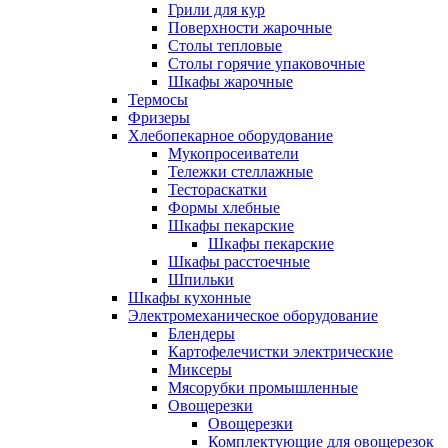
Грили для кур
Поверхности жарочные
Столы тепловые
Столы горячие упаковочные
Шкафы жарочные
Термосы
Фризеры
Хлебопекарное оборудование
Мукопросеиватели
Тележки стеллажные
Тестораскатки
Формы хлебные
Шкафы пекарские
Шкафы пекарские
Шкафы расстоечные
Шпильки
Шкафы кухонные
Электромеханическое оборудование
Блендеры
Картофелечистки электрические
Миксеры
Мясорубки промышленные
Овощерезки
Овощерезки
Комплектующие для овощерезок