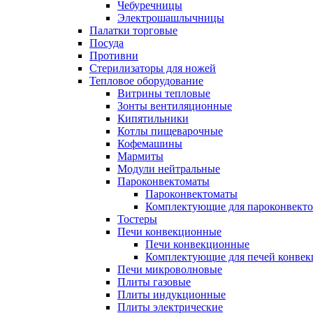
Чебуречницы
Электрошашлычницы
Палатки торговые
Посуда
Противни
Стерилизаторы для ножей
Тепловое оборудование
Витрины тепловые
Зонты вентиляционные
Кипятильники
Котлы пищеварочные
Кофемашины
Мармиты
Модули нейтральные
Пароконвектоматы
Пароконвектоматы
Комплектующие для пароконвекто
Тостеры
Печи конвекционные
Печи конвекционные
Комплектующие для печей конве
Печи микроволновые
Плиты газовые
Плиты индукционные
Плиты электрические