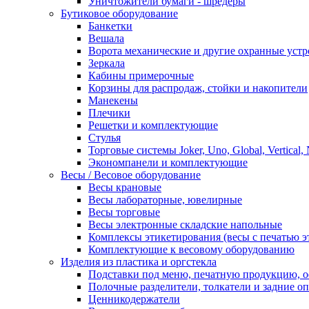
Уничтожители бумаги - шредеры
Бутиковое оборудование
Банкетки
Вешала
Ворота механические и другие охранные устр
Зеркала
Кабины примерочные
Корзины для распродаж, стойки и накопители
Манекены
Плечики
Решетки и комплектующие
Стулья
Торговые системы Joker, Uno, Global, Vertical,
Экономпанели и комплектующие
Весы / Весовое оборудование
Весы крановые
Весы лабораторные, ювелирные
Весы торговые
Весы электронные складские напольные
Комплексы этикетирования (весы с печатью э
Комплектующие к весовому оборудованию
Изделия из пластика и оргстекла
Подставки под меню, печатную продукцию, 
Полочные разделители, толкатели и задние о
Ценникодержатели