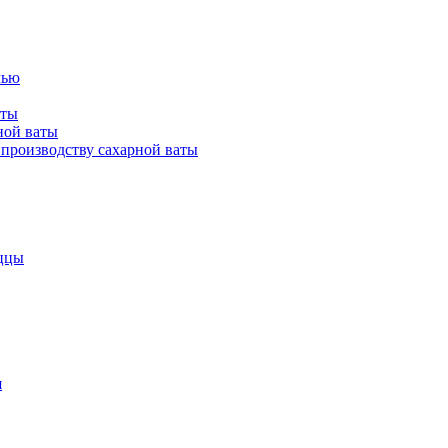
лью
аты
ной ваты
производству сахарной ваты
ццы
я