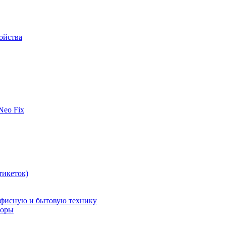
ойства
 Neo Fix
тикеток)
офисную и бытовую технику
поры