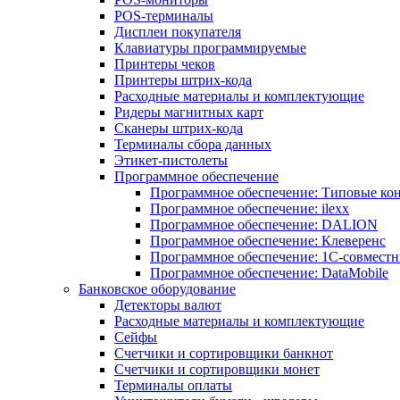
POS-терминалы
Дисплеи покупателя
Клавиатуры программируемые
Принтеры чеков
Принтеры штрих-кода
Расходные материалы и комплектующие
Ридеры магнитных карт
Сканеры штрих-кода
Терминалы сбора данных
Этикет-пистолеты
Программное обеспечение
Программное обеспечение: Типовые к
Программное обеспечение: ilexx
Программное обеспечение: DALION
Программное обеспечение: Клеверенс
Программное обеспечение: 1С-совмест
Программное обеспечение: DataMobile
Банковское оборудование
Детекторы валют
Расходные материалы и комплектующие
Сейфы
Счетчики и сортировщики банкнот
Счетчики и сортировщики монет
Терминалы оплаты