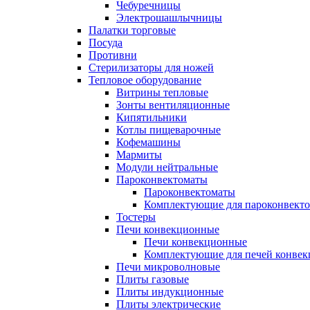
Чебуречницы
Электрошашлычницы
Палатки торговые
Посуда
Противни
Стерилизаторы для ножей
Тепловое оборудование
Витрины тепловые
Зонты вентиляционные
Кипятильники
Котлы пищеварочные
Кофемашины
Мармиты
Модули нейтральные
Пароконвектоматы
Пароконвектоматы
Комплектующие для пароконвекто
Тостеры
Печи конвекционные
Печи конвекционные
Комплектующие для печей конве
Печи микроволновые
Плиты газовые
Плиты индукционные
Плиты электрические