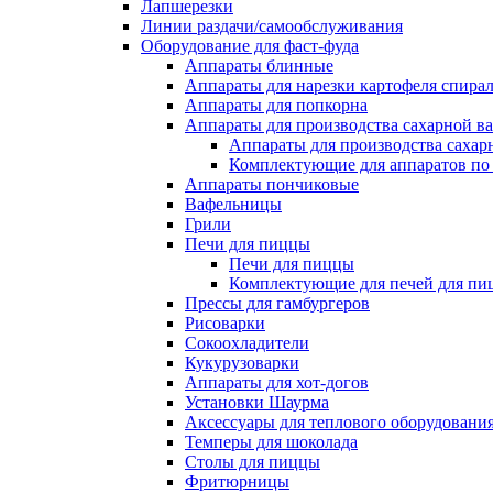
Лапшерезки
Линии раздачи/самообслуживания
Оборудование для фаст-фуда
Аппараты блинные
Аппараты для нарезки картофеля спира
Аппараты для попкорна
Аппараты для производства сахарной в
Аппараты для производства сахар
Комплектующие для аппаратов по 
Аппараты пончиковые
Вафельницы
Грили
Печи для пиццы
Печи для пиццы
Комплектующие для печей для пи
Прессы для гамбургеров
Рисоварки
Сокоохладители
Кукурузоварки
Аппараты для хот-догов
Установки Шаурма
Аксессуары для теплового оборудовани
Темперы для шоколада
Столы для пиццы
Фритюрницы