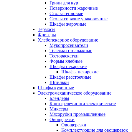
Грили для кур
Поверхности жарочные
Столы тепловые
Столы горячие упаковочные
Шкафы жарочные
Термосы
Фризеры
Хлебопекарное оборудование
Мукопросеиватели
Тележки стеллажные
Тестораскатки
Формы хлебные
Шкафы пекарские
Шкафы пекарские
Шкафы расстоечные
Шпильки
Шкафы кухонные
Электромеханическое оборудование
Блендеры
Картофелечистки электрические
Миксеры
Мясорубки промышленные
Овощерезки
Овощерезки
Комплектующие для овощерезок