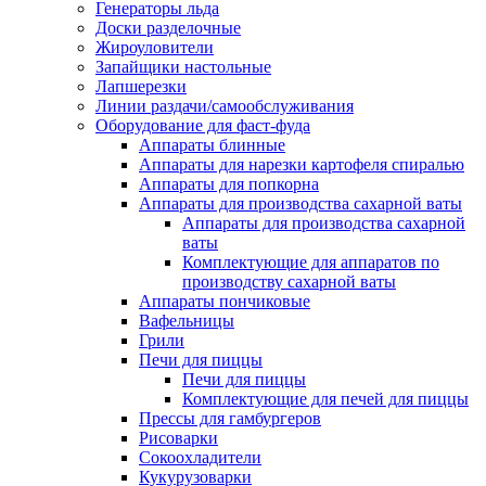
Генераторы льда
Доски разделочные
Жироуловители
Запайщики настольные
Лапшерезки
Линии раздачи/самообслуживания
Оборудование для фаст-фуда
Аппараты блинные
Аппараты для нарезки картофеля спиралью
Аппараты для попкорна
Аппараты для производства сахарной ваты
Аппараты для производства сахарной
ваты
Комплектующие для аппаратов по
производству сахарной ваты
Аппараты пончиковые
Вафельницы
Грили
Печи для пиццы
Печи для пиццы
Комплектующие для печей для пиццы
Прессы для гамбургеров
Рисоварки
Сокоохладители
Кукурузоварки