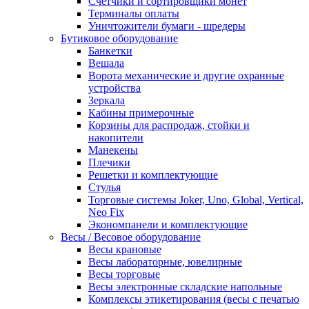
Счетчики и сортировщики монет
Терминалы оплаты
Уничтожители бумаги - шредеры
Бутиковое оборудование
Банкетки
Вешала
Ворота механические и другие охранные
устройства
Зеркала
Кабины примерочные
Корзины для распродаж, стойки и
накопители
Манекены
Плечики
Решетки и комплектующие
Стулья
Торговые системы Joker, Uno, Global, Vertical,
Neo Fix
Экономпанели и комплектующие
Весы / Весовое оборудование
Весы крановые
Весы лабораторные, ювелирные
Весы торговые
Весы электронные складские напольные
Комплексы этикетирования (весы с печатью