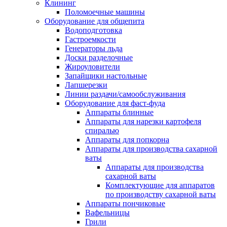
Клининг
Поломоечные машины
Оборудование для общепита
Водоподготовка
Гастроемкости
Генераторы льда
Доски разделочные
Жироуловители
Запайщики настольные
Лапшерезки
Линии раздачи/самообслуживания
Оборудование для фаст-фуда
Аппараты блинные
Аппараты для нарезки картофеля
спиралью
Аппараты для попкорна
Аппараты для производства сахарной
ваты
Аппараты для производства
сахарной ваты
Комплектующие для аппаратов
по производству сахарной ваты
Аппараты пончиковые
Вафельницы
Грили