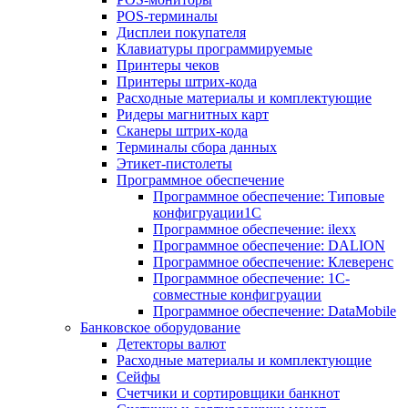
POS-терминалы
Дисплеи покупателя
Клавиатуры программируемые
Принтеры чеков
Принтеры штрих-кода
Расходные материалы и комплектующие
Ридеры магнитных карт
Сканеры штрих-кода
Терминалы сбора данных
Этикет-пистолеты
Программное обеспечение
Программное обеспечение: Типовые
конфигруации1С
Программное обеспечение: ilexx
Программное обеспечение: DALION
Программное обеспечение: Клеверенс
Программное обеспечение: 1С-
совместные конфигруации
Программное обеспечение: DataMobile
Банковское оборудование
Детекторы валют
Расходные материалы и комплектующие
Сейфы
Счетчики и сортировщики банкнот