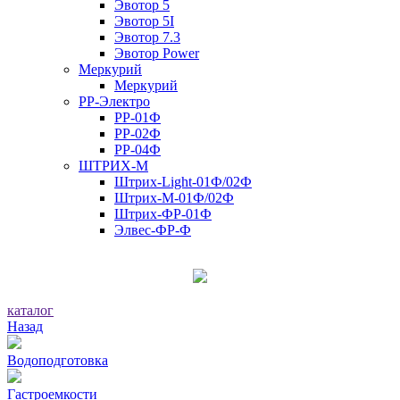
Эвотор 5
Эвотор 5I
Эвотор 7.3
Эвотор Power
Меркурий
Меркурий
РР-Электро
РР-01Ф
РР-02Ф
РР-04Ф
ШТРИХ-М
Штрих-Light-01Ф/02Ф
Штрих-М-01Ф/02Ф
Штрих-ФР-01Ф
Элвес-ФР-Ф
каталог
Назад
Водоподготовка
Гастроемкости