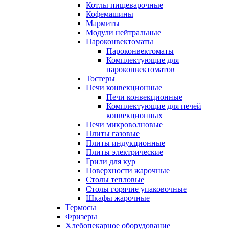
Котлы пищеварочные
Кофемашины
Мармиты
Модули нейтральные
Пароконвектоматы
Пароконвектоматы
Комплектующие для
пароконвектоматов
Тостеры
Печи конвекционные
Печи конвекционные
Комплектующие для печей
конвекционных
Печи микроволновые
Плиты газовые
Плиты индукционные
Плиты электрические
Грили для кур
Поверхности жарочные
Столы тепловые
Столы горячие упаковочные
Шкафы жарочные
Термосы
Фризеры
Хлебопекарное оборудование