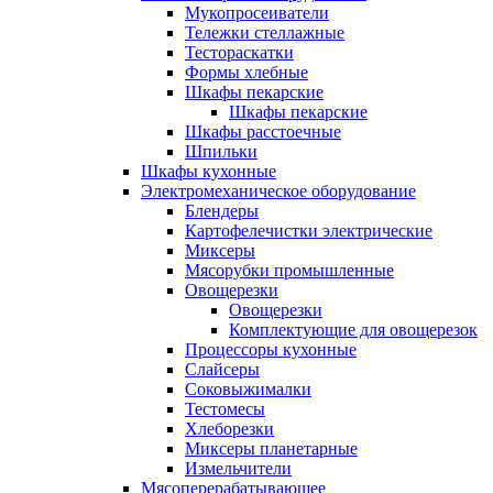
Мукопросеиватели
Тележки стеллажные
Тестораскатки
Формы хлебные
Шкафы пекарские
Шкафы пекарские
Шкафы расстоечные
Шпильки
Шкафы кухонные
Электромеханическое оборудование
Блендеры
Картофелечистки электрические
Миксеры
Мясорубки промышленные
Овощерезки
Овощерезки
Комплектующие для овощерезок
Процессоры кухонные
Слайсеры
Соковыжималки
Тестомесы
Хлеборезки
Миксеры планетарные
Измельчители
Мясоперерабатывающее