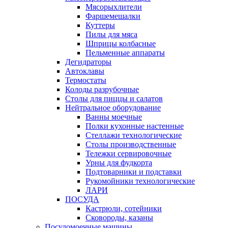
Мясорыхлители
Фаршемешалки
Куттеры
Пилы для мяса
Шприцы колбасные
Пельменные аппараты
Дегидраторы
Автоклавы
Термостаты
Колоды разрубочные
Столы для пиццы и салатов
Нейтральное оборудование
Ванны моечные
Полки кухонные настенные
Стеллажи технологические
Столы производственные
Тележки сервировочные
Урны для фудкорта
Подтоварники и подставки
Рукомойники технологические
ЛАРИ
ПОСУДА
Кастрюли, сотейники
Сковороды, казаны
Посудомоечные машины