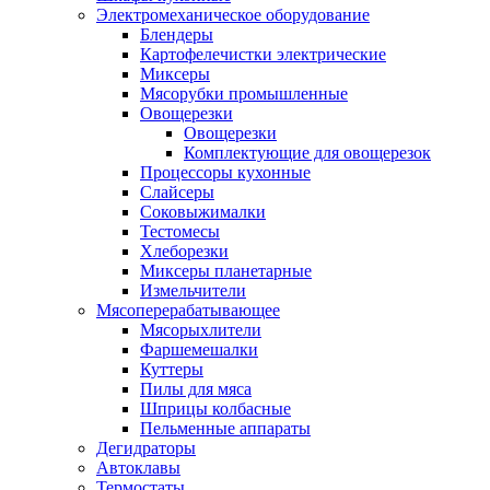
Электромеханическое оборудование
Блендеры
Картофелечистки электрические
Миксеры
Мясорубки промышленные
Овощерезки
Овощерезки
Комплектующие для овощерезок
Процессоры кухонные
Слайсеры
Соковыжималки
Тестомесы
Хлеборезки
Миксеры планетарные
Измельчители
Мясоперерабатывающее
Мясорыхлители
Фаршемешалки
Куттеры
Пилы для мяса
Шприцы колбасные
Пельменные аппараты
Дегидраторы
Автоклавы
Термостаты