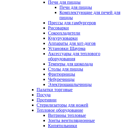
Печи для пиццы
Печи для пиццы
Комплектующие для печей для
пиццы
Прессы для гамбургеров
Рисоварки
Сокоохладители
Кукурузоварки
Аппараты для хот-догов
Установки Шаурма
Аксессуары для теплового
оборудования
Темперы для шоколада
Столы для пиццы
Фритюрницы
Чебуречницы
Электрошашлычницы
Палатки торговые
Посуда
Противни
Стерилизаторы для ножей
Тепловое оборудование
Витрины тепловые
Зонты вентиляционные
Кипятильники