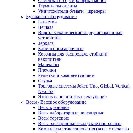
Счетчики и сортировщики монет
Терминалы оплаты
Уничтожители бумаги - шредеры
Бутиковое оборудование
Банкетки
Вешала
Ворота механические и другие охранные
устройства
Зеркала
Кабины примерочные
Корзины для распродаж, стойки и
накопители
Манекены
Плечики
Решетки и комплектующие
Стулья
Торговые системы Joker, Uno, Global, Vertical,
Neo Fix
Экономпанели и комплектующие
Весы / Весовое оборудование
Весы крановые
Весы лабораторные, ювелирные
Весы торговые
Весы электронные складские напольные
Комплексы этикетирования (весы с печатью