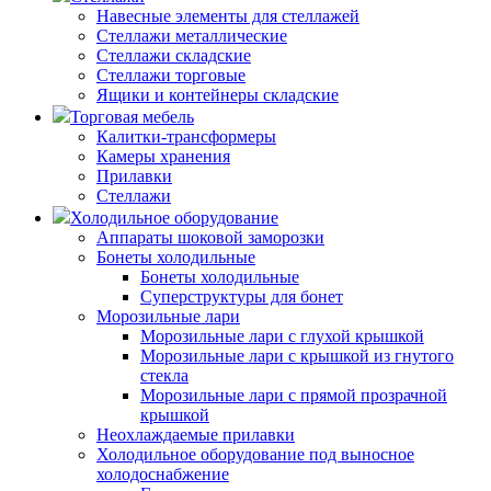
Навесные элементы для стеллажей
Стеллажи металлические
Стеллажи складские
Стеллажи торговые
Ящики и контейнеры складские
Торговая мебель
Калитки-трансформеры
Камеры хранения
Прилавки
Стеллажи
Холодильное оборудование
Аппараты шоковой заморозки
Бонеты холодильные
Бонеты холодильные
Суперструктуры для бонет
Морозильные лари
Морозильные лари с глухой крышкой
Морозильные лари с крышкой из гнутого
стекла
Морозильные лари с прямой прозрачной
крышкой
Неохлаждаемые прилавки
Холодильное оборудование под выносное
холодоснабжение