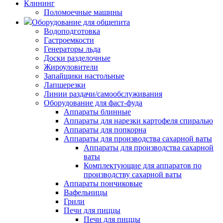
Клининг
Поломоечные машины
Оборудование для общепита
Водоподготовка
Гастроемкости
Генераторы льда
Доски разделочные
Жироуловители
Запайщики настольные
Лапшерезки
Линии раздачи/самообслуживания
Оборудование для фаст-фуда
Аппараты блинные
Аппараты для нарезки картофеля спиралью
Аппараты для попкорна
Аппараты для производства сахарной ваты
Аппараты для производства сахарной
ваты
Комплектующие для аппаратов по
производству сахарной ваты
Аппараты пончиковые
Вафельницы
Грили
Печи для пиццы
Печи для пиццы