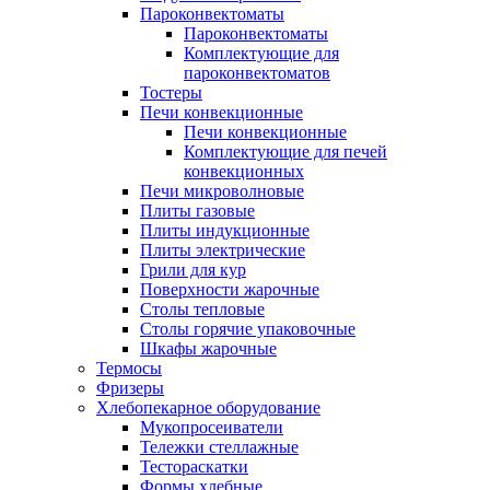
Пароконвектоматы
Пароконвектоматы
Комплектующие для
пароконвектоматов
Тостеры
Печи конвекционные
Печи конвекционные
Комплектующие для печей
конвекционных
Печи микроволновые
Плиты газовые
Плиты индукционные
Плиты электрические
Грили для кур
Поверхности жарочные
Столы тепловые
Столы горячие упаковочные
Шкафы жарочные
Термосы
Фризеры
Хлебопекарное оборудование
Мукопросеиватели
Тележки стеллажные
Тестораскатки
Формы хлебные