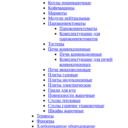
Котлы пищеварочные
Кофемашины
Мармиты
Модули нейтральные
Пароконвектоматы
Пароконвектоматы
Комплектующие для
пароконвектоматов
Тостеры
Печи конвекционные
Печи конвекционные
Комплектующие для печей
конвекционных
Печи микроволновые
Плиты газовые
Плиты индукционные
Плиты электрические
Грили для кур
Поверхности жарочные
Столы тепловые
Столы горячие упаковочные
Шкафы жарочные
Термосы
Фризеры
Хлебопекарное оборудование