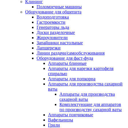
Клининг
Поломоечные машины
Оборудование для общепита
Водоподготовка
Гастроемкости
Генераторы льда
Доски разделочные
Жироуловители
Запайщики настольные
Лапшерезки
Линии раздачи/самообслуживания
Оборудование для фаст-фуда
Аппараты блинные
Аппараты для нарезки картофеля
спиралью
Аппараты для попкорна
Аппараты для производства сахарной
ваты
Аппараты для производства
сахарной ваты
Комплектующие для аппаратов
по производству сахарной ваты
Аппараты пончиковые
Вафельницы
Грили