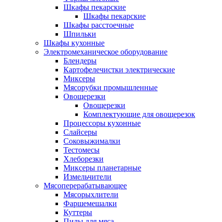
Шкафы пекарские
Шкафы пекарские
Шкафы расстоечные
Шпильки
Шкафы кухонные
Электромеханическое оборудование
Блендеры
Картофелечистки электрические
Миксеры
Мясорубки промышленные
Овощерезки
Овощерезки
Комплектующие для овощерезок
Процессоры кухонные
Слайсеры
Соковыжималки
Тестомесы
Хлеборезки
Миксеры планетарные
Измельчители
Мясоперерабатывающее
Мясорыхлители
Фаршемешалки
Куттеры
Пилы для мяса