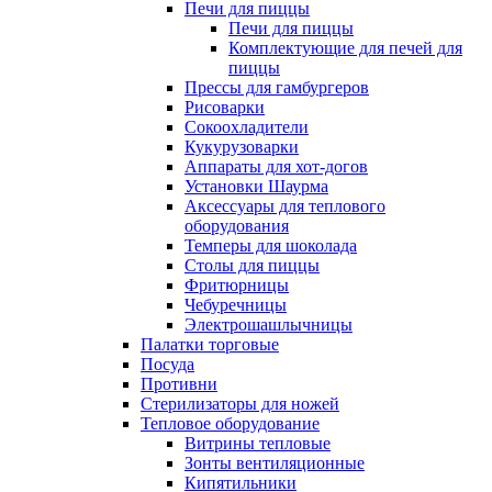
Печи для пиццы
Печи для пиццы
Комплектующие для печей для
пиццы
Прессы для гамбургеров
Рисоварки
Сокоохладители
Кукурузоварки
Аппараты для хот-догов
Установки Шаурма
Аксессуары для теплового
оборудования
Темперы для шоколада
Столы для пиццы
Фритюрницы
Чебуречницы
Электрошашлычницы
Палатки торговые
Посуда
Противни
Стерилизаторы для ножей
Тепловое оборудование
Витрины тепловые
Зонты вентиляционные
Кипятильники