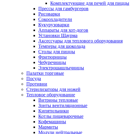
Комплектующие для печей для пиццы
Прессы для гамбургеров
Рисоварки
Сокоохладители
Кукурузоварки
Аппараты для хот-догов
Установки Шаурма
Аксессуары для теплового оборудования
Темперы для шоколада
Столы для пиццы
Фритюрницы
Чебуречницы
Электрошашлычницы
Палатки торговые
Посуда
Противни
Стерилизаторы для ножей
Тепловое оборудование
Витрины тепловые
Зонты вентиляционные
Кипятильники
Котлы пищеварочные
Кофемашины
Мармиты
Модули нейтральные