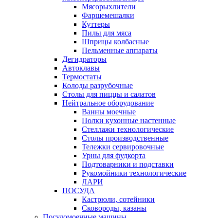
Мясорыхлители
Фаршемешалки
Куттеры
Пилы для мяса
Шприцы колбасные
Пельменные аппараты
Дегидраторы
Автоклавы
Термостаты
Колоды разрубочные
Столы для пиццы и салатов
Нейтральное оборудование
Ванны моечные
Полки кухонные настенные
Стеллажи технологические
Столы производственные
Тележки сервировочные
Урны для фудкорта
Подтоварники и подставки
Рукомойники технологические
ЛАРИ
ПОСУДА
Кастрюли, сотейники
Сковороды, казаны
Посудомоечные машины