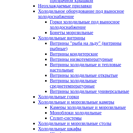
прозрачной крышкой
Неохлаждаемые прилавки
Холодильное оборудование под выносное
холодоснабжение
Горки холодильные под выносное
холодоснабжение
Бонеты морозильные
Холодильные витрины
Витрины "рыба на льду" (витрины
рыбные)
Витрины кондитерские
Витрины низкотемпературные
Витрины холодильные и тепловые
настольные
Витрины холодильные открытые
Витрины холодильные
среднетемпературные
Витрины холодильные универсальные
Холодильные горки
Холодильные и морозильные камеры
Камеры холодильные и морозильные
Моноблоки холодильные
Сплит-системы
Холодильные и морозильные столы
Холодильные шкафы