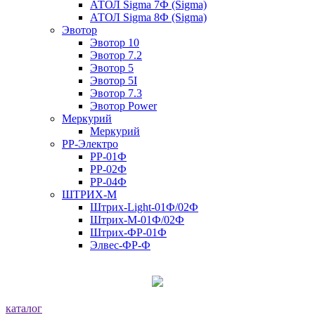
АТОЛ Sigma 7Ф (Sigma)
АТОЛ Sigma 8Ф (Sigma)
Эвотор
Эвотор 10
Эвотор 7.2
Эвотор 5
Эвотор 5I
Эвотор 7.3
Эвотор Power
Меркурий
Меркурий
РР-Электро
РР-01Ф
РР-02Ф
РР-04Ф
ШТРИХ-М
Штрих-Light-01Ф/02Ф
Штрих-М-01Ф/02Ф
Штрих-ФР-01Ф
Элвес-ФР-Ф
каталог