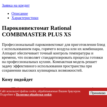
Заявка на кредит
Описание
Характеристики
Пароконвектомат Rational
COMBIMASTER PLUS XS
Профессиональный пароконвектомат для приготовления блюд
с использованием пара, горячего воздуха или их комбинации.
Аппарат обеспечивает точный контроль температуры и
времени, что позволяет стандартизировать процессы готовки
на профессиональных кухнях. Компактная модель решает
задачу эффективного использования пространства при
сохранении высоких кулинарных возможностей.
Кому подойдет
Шеф-повара и линейные повара ресторанов и кафе
Сайт использует файлы cookie, обрабатываемые Вашим браузером.
Администраторы столовых и буфетов малого формата
Принимаю
Подробнее в
Политике обработки cookie
.
Владельцы пекарен и кондитерских для выпечки и
разогрева продукции
Персонал отелей и гостиниц для завтраков и банкетов