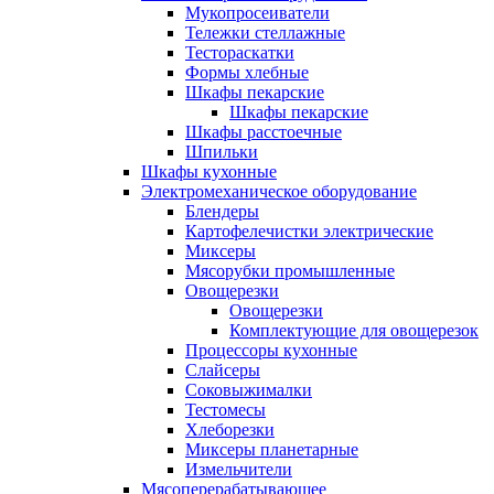
Мукопросеиватели
Тележки стеллажные
Тестораскатки
Формы хлебные
Шкафы пекарские
Шкафы пекарские
Шкафы расстоечные
Шпильки
Шкафы кухонные
Электромеханическое оборудование
Блендеры
Картофелечистки электрические
Миксеры
Мясорубки промышленные
Овощерезки
Овощерезки
Комплектующие для овощерезок
Процессоры кухонные
Слайсеры
Соковыжималки
Тестомесы
Хлеборезки
Миксеры планетарные
Измельчители
Мясоперерабатывающее