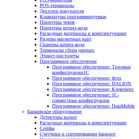
POS-терминалы
Дисплеи покупателя
Клавиатуры программируемые
Принтеры чеков
Принтеры штрих-кода
Расходные материалы и комплектующие
Ридеры магнитных карт
Сканеры штрих-кода
Терминалы сбора данных
Этикет-пистолеты
Программное обеспечение
Программное обеспечение: Типовые
конфигруации1С
Программное обеспечение: ilexx
Программное обеспечение: DALION
Программное обеспечение: Клеверенс
Программное обеспечение: 1С-
совместные конфигруации
Программное обеспечение: DataMobile
Банковское оборудование
Детекторы валют
Расходные материалы и комплектующие
Сейфы
Счетчики и сортировщики банкнот