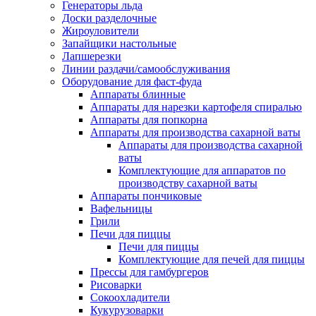
Генераторы льда
Доски разделочные
Жироуловители
Запайщики настольные
Лапшерезки
Линии раздачи/самообслуживания
Оборудование для фаст-фуда
Аппараты блинные
Аппараты для нарезки картофеля спиралью
Аппараты для попкорна
Аппараты для производства сахарной ваты
Аппараты для производства сахарной
ваты
Комплектующие для аппаратов по
производству сахарной ваты
Аппараты пончиковые
Вафельницы
Грили
Печи для пиццы
Печи для пиццы
Комплектующие для печей для пиццы
Прессы для гамбургеров
Рисоварки
Сокоохладители
Кукурузоварки