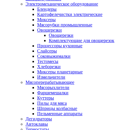
Электромеханическое оборудование
Блендеры
Картофелечистки электрические
Миксеры
Мясорубки промышленные
Овощерезки
Овощерезки
Комплектующие для овощерезок
Процессоры кухонные
Слайсеры
Соковыжималки
Тестомесы
Хлеборезки
Миксеры планетарные
Измельчители
Мясоперерабатывающее
Мясорыхлители
Фаршемешалки
Куттеры
Пилы для мяса
Шприцы колбасные
Пельменные аппараты
Дегидраторы
Автоклавы
Термостаты