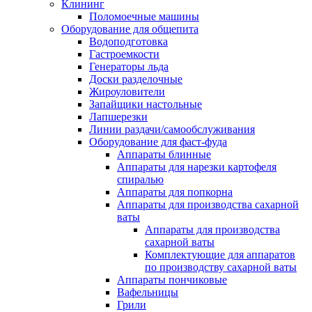
Клининг
Поломоечные машины
Оборудование для общепита
Водоподготовка
Гастроемкости
Генераторы льда
Доски разделочные
Жироуловители
Запайщики настольные
Лапшерезки
Линии раздачи/самообслуживания
Оборудование для фаст-фуда
Аппараты блинные
Аппараты для нарезки картофеля
спиралью
Аппараты для попкорна
Аппараты для производства сахарной
ваты
Аппараты для производства
сахарной ваты
Комплектующие для аппаратов
по производству сахарной ваты
Аппараты пончиковые
Вафельницы
Грили