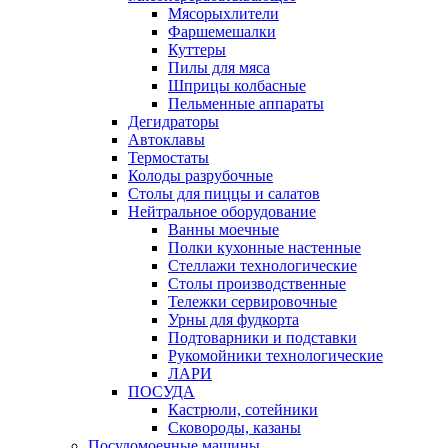
Мясорыхлители
Фаршемешалки
Куттеры
Пилы для мяса
Шприцы колбасные
Пельменные аппараты
Дегидраторы
Автоклавы
Термостаты
Колоды разрубочные
Столы для пиццы и салатов
Нейтральное оборудование
Ванны моечные
Полки кухонные настенные
Стеллажи технологические
Столы производственные
Тележки сервировочные
Урны для фудкорта
Подтоварники и подставки
Рукомойники технологические
ЛАРИ
ПОСУДА
Кастрюли, сотейники
Сковороды, казаны
Посудомоечные машины