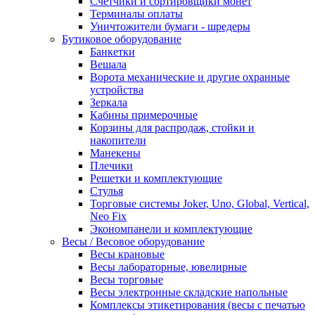
Счетчики и сортировщики монет
Терминалы оплаты
Уничтожители бумаги - шредеры
Бутиковое оборудование
Банкетки
Вешала
Ворота механические и другие охранные
устройства
Зеркала
Кабины примерочные
Корзины для распродаж, стойки и
накопители
Манекены
Плечики
Решетки и комплектующие
Стулья
Торговые системы Joker, Uno, Global, Vertical,
Neo Fix
Экономпанели и комплектующие
Весы / Весовое оборудование
Весы крановые
Весы лабораторные, ювелирные
Весы торговые
Весы электронные складские напольные
Комплексы этикетирования (весы с печатью