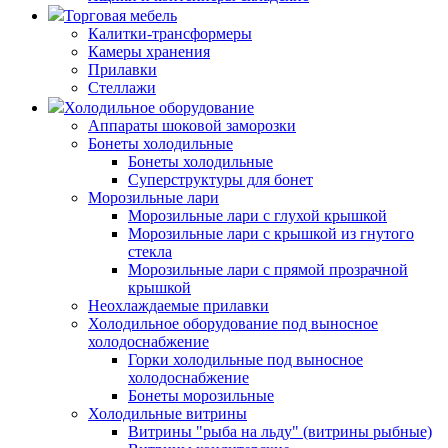
Торговая мебель
Калитки-трансформеры
Камеры хранения
Прилавки
Стеллажи
Холодильное оборудование
Аппараты шоковой заморозки
Бонеты холодильные
Бонеты холодильные
Суперструктуры для бонет
Морозильные лари
Морозильные лари с глухой крышкой
Морозильные лари с крышкой из гнутого
стекла
Морозильные лари с прямой прозрачной
крышкой
Неохлаждаемые прилавки
Холодильное оборудование под выносное
холодоснабжение
Горки холодильные под выносное
холодоснабжение
Бонеты морозильные
Холодильные витрины
Витрины "рыба на льду" (витрины рыбные)