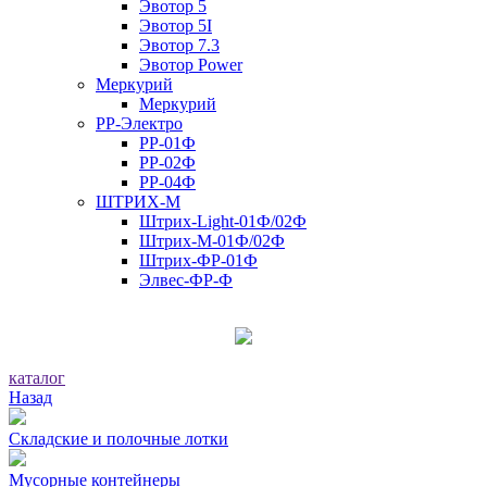
Эвотор 5
Эвотор 5I
Эвотор 7.3
Эвотор Power
Меркурий
Меркурий
РР-Электро
РР-01Ф
РР-02Ф
РР-04Ф
ШТРИХ-М
Штрих-Light-01Ф/02Ф
Штрих-М-01Ф/02Ф
Штрих-ФР-01Ф
Элвес-ФР-Ф
каталог
Назад
Складские и полочные лотки
Мусорные контейнеры