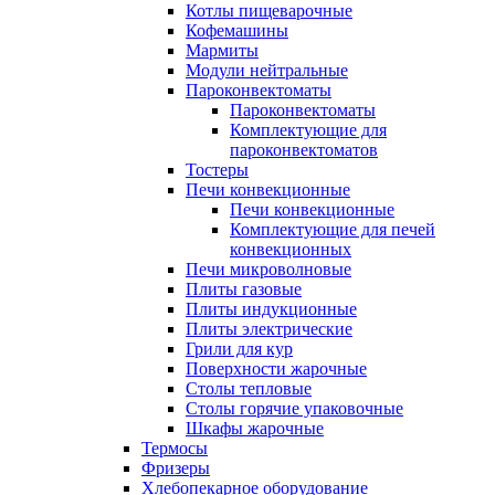
Котлы пищеварочные
Кофемашины
Мармиты
Модули нейтральные
Пароконвектоматы
Пароконвектоматы
Комплектующие для
пароконвектоматов
Тостеры
Печи конвекционные
Печи конвекционные
Комплектующие для печей
конвекционных
Печи микроволновые
Плиты газовые
Плиты индукционные
Плиты электрические
Грили для кур
Поверхности жарочные
Столы тепловые
Столы горячие упаковочные
Шкафы жарочные
Термосы
Фризеры
Хлебопекарное оборудование