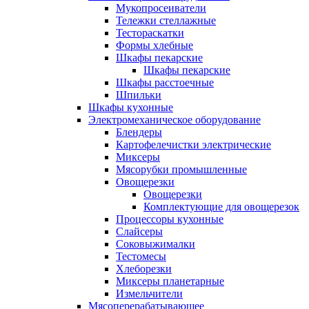
Мукопросеиватели
Тележки стеллажные
Тестораскатки
Формы хлебные
Шкафы пекарские
Шкафы пекарские
Шкафы расстоечные
Шпильки
Шкафы кухонные
Электромеханическое оборудование
Блендеры
Картофелечистки электрические
Миксеры
Мясорубки промышленные
Овощерезки
Овощерезки
Комплектующие для овощерезок
Процессоры кухонные
Слайсеры
Соковыжималки
Тестомесы
Хлеборезки
Миксеры планетарные
Измельчители
Мясоперерабатывающее