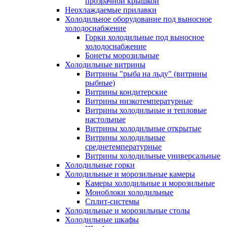
прозрачной крышкой
Неохлаждаемые прилавки
Холодильное оборудование под выносное
холодоснабжение
Горки холодильные под выносное
холодоснабжение
Бонеты морозильные
Холодильные витрины
Витрины "рыба на льду" (витрины
рыбные)
Витрины кондитерские
Витрины низкотемпературные
Витрины холодильные и тепловые
настольные
Витрины холодильные открытые
Витрины холодильные
среднетемпературные
Витрины холодильные универсальные
Холодильные горки
Холодильные и морозильные камеры
Камеры холодильные и морозильные
Моноблоки холодильные
Сплит-системы
Холодильные и морозильные столы
Холодильные шкафы