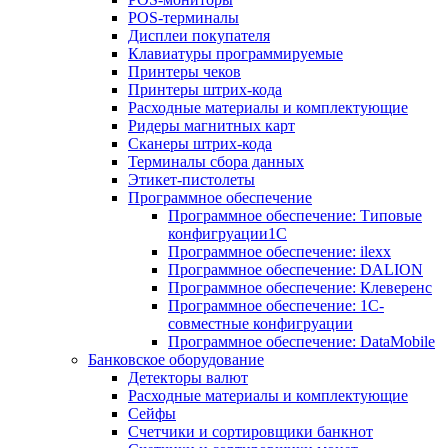
POS-терминалы
Дисплеи покупателя
Клавиатуры программируемые
Принтеры чеков
Принтеры штрих-кода
Расходные материалы и комплектующие
Ридеры магнитных карт
Сканеры штрих-кода
Терминалы сбора данных
Этикет-пистолеты
Программное обеспечение
Программное обеспечение: Типовые
конфигруации1С
Программное обеспечение: ilexx
Программное обеспечение: DALION
Программное обеспечение: Клеверенс
Программное обеспечение: 1С-
совместные конфигруации
Программное обеспечение: DataMobile
Банковское оборудование
Детекторы валют
Расходные материалы и комплектующие
Сейфы
Счетчики и сортировщики банкнот