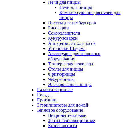
Печи для пиццы
Печи для пиццы
Комплектующие для печей для
пиццы
Прессы для гамбургеров
Рисоварки
Сокоохладители
Кукурузоварки
Аппараты для хот-догов
Установки Шаурма
Аксессуары для теплового
оборудования
Темперы для шоколада
Столы для пиццы
Фритюрницы
Чебуречницы
Электрошашлычницы
Палатки торговые
Посуда
Противни
Стерилизаторы для ножей
Тепловое оборудование
Витрины тепловые
Зонты вентиляционные
Кипятильники