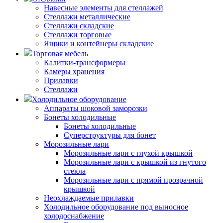
Навесные элементы для стеллажей
Стеллажи металлические
Стеллажи складские
Стеллажи торговые
Ящики и контейнеры складские
Торговая мебель
Калитки-трансформеры
Камеры хранения
Прилавки
Стеллажи
Холодильное оборудование
Аппараты шоковой заморозки
Бонеты холодильные
Бонеты холодильные
Суперструктуры для бонет
Морозильные лари
Морозильные лари с глухой крышкой
Морозильные лари с крышкой из гнутого
стекла
Морозильные лари с прямой прозрачной
крышкой
Неохлаждаемые прилавки
Холодильное оборудование под выносное
холодоснабжение