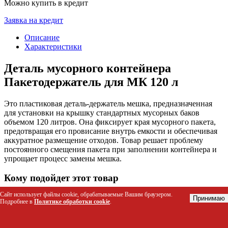
Можно купить в кредит
Заявка на кредит
Описание
Характеристики
Деталь мусорного контейнера
Пакетодержатель для МК 120 л
Это пластиковая деталь-держатель мешка, предназначенная
для установки на крышку стандартных мусорных баков
объемом 120 литров. Она фиксирует края мусорного пакета,
предотвращая его провисание внутрь емкости и обеспечивая
аккуратное размещение отходов. Товар решает проблему
постоянного смещения пакета при заполнении контейнера и
упрощает процесс замены мешка.
Кому подойдет этот товар
Сайт использует файлы cookie, обрабатываемые Вашим браузером.
Управляющие компании и ТСЖ для обслуживания
Принимаю
Подробнее в
Политике обработки cookie
.
общих мусорных площадок
Службы коммунального хозяйства и уборки территорий
Владельцы частных домов с крупными уличными