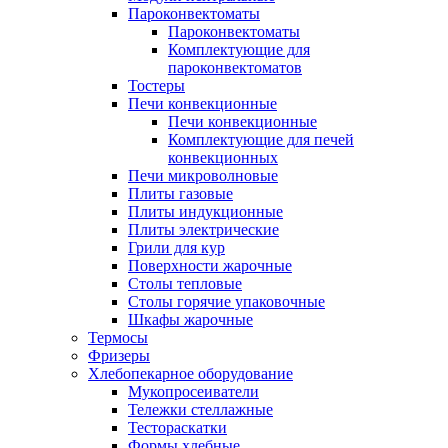
Пароконвектоматы
Пароконвектоматы
Комплектующие для
пароконвектоматов
Тостеры
Печи конвекционные
Печи конвекционные
Комплектующие для печей
конвекционных
Печи микроволновые
Плиты газовые
Плиты индукционные
Плиты электрические
Грили для кур
Поверхности жарочные
Столы тепловые
Столы горячие упаковочные
Шкафы жарочные
Термосы
Фризеры
Хлебопекарное оборудование
Мукопросеиватели
Тележки стеллажные
Тестораскатки
Формы хлебные