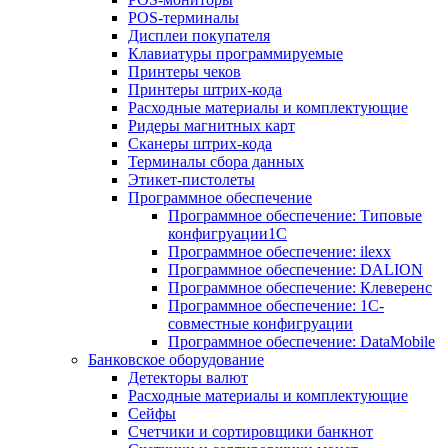
POS-терминалы
Дисплеи покупателя
Клавиатуры программируемые
Принтеры чеков
Принтеры штрих-кода
Расходные материалы и комплектующие
Ридеры магнитных карт
Сканеры штрих-кода
Терминалы сбора данных
Этикет-пистолеты
Программное обеспечение
Программное обеспечение: Типовые
конфигруации1С
Программное обеспечение: ilexx
Программное обеспечение: DALION
Программное обеспечение: Клеверенс
Программное обеспечение: 1С-
совместные конфигруации
Программное обеспечение: DataMobile
Банковское оборудование
Детекторы валют
Расходные материалы и комплектующие
Сейфы
Счетчики и сортировщики банкнот