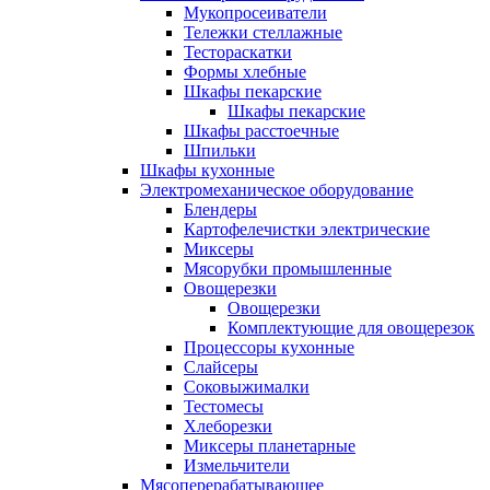
Мукопросеиватели
Тележки стеллажные
Тестораскатки
Формы хлебные
Шкафы пекарские
Шкафы пекарские
Шкафы расстоечные
Шпильки
Шкафы кухонные
Электромеханическое оборудование
Блендеры
Картофелечистки электрические
Миксеры
Мясорубки промышленные
Овощерезки
Овощерезки
Комплектующие для овощерезок
Процессоры кухонные
Слайсеры
Соковыжималки
Тестомесы
Хлеборезки
Миксеры планетарные
Измельчители
Мясоперерабатывающее