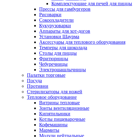
Комплектующие для печей для пиццы
Прессы для гамбургеров
Рисоварки
Сокоохладители
Кукурузоварки
Аппараты для хот-догов
Установки Шаурма
Аксессуары для теплового оборудования
Темперы для шоколада
Столы для пиццы
Фритюрницы
Чебуречницы
Электрошашлычницы
Палатки торговые
Посуда
Противни
Стерилизаторы для ножей
Тепловое оборудование
Витрины тепловые
Зонты вентиляционные
Кипятильники
Котлы пищеварочные
Кофемашины
Мармиты
Модули нейтральные