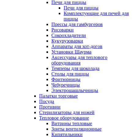
Печи для пиццы
Печи для пиццы
Комплектующие для печей для
пиццы
Прессы для гамбургеров
Рисоварки
Сокоохладители
Кукурузоварки
Аппараты для хот-догов
Установки Шаурма
Аксессуары для теплового
оборудования
Темперы для шоколада
Столы для пиццы
Фритюрницы
Чебуречницы
Электрошашлычницы
Палатки торговые
Посуда
Противни
Стерилизаторы для ножей
Тепловое оборудование
Витрины тепловые
Зонты вентиляционные
Кипятильники