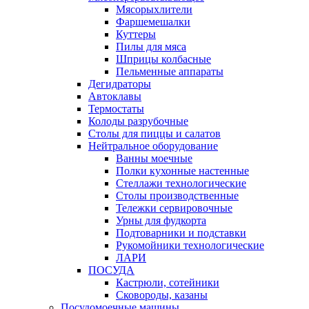
Мясорыхлители
Фаршемешалки
Куттеры
Пилы для мяса
Шприцы колбасные
Пельменные аппараты
Дегидраторы
Автоклавы
Термостаты
Колоды разрубочные
Столы для пиццы и салатов
Нейтральное оборудование
Ванны моечные
Полки кухонные настенные
Стеллажи технологические
Столы производственные
Тележки сервировочные
Урны для фудкорта
Подтоварники и подставки
Рукомойники технологические
ЛАРИ
ПОСУДА
Кастрюли, сотейники
Сковороды, казаны
Посудомоечные машины