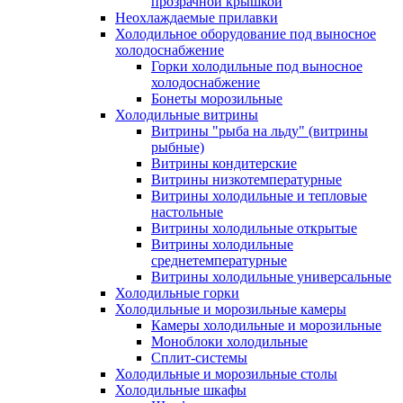
прозрачной крышкой
Неохлаждаемые прилавки
Холодильное оборудование под выносное
холодоснабжение
Горки холодильные под выносное
холодоснабжение
Бонеты морозильные
Холодильные витрины
Витрины "рыба на льду" (витрины
рыбные)
Витрины кондитерские
Витрины низкотемпературные
Витрины холодильные и тепловые
настольные
Витрины холодильные открытые
Витрины холодильные
среднетемпературные
Витрины холодильные универсальные
Холодильные горки
Холодильные и морозильные камеры
Камеры холодильные и морозильные
Моноблоки холодильные
Сплит-системы
Холодильные и морозильные столы
Холодильные шкафы