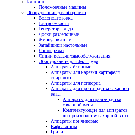
Клининг
Поломоечные машины
Оборудование для общепита
Водоподготовка
Гастроемкости
Генераторы льда
Доски разделочные
Жироуловители
Запайщики настольные
Лапшерезки
Линии раздачи/самообслуживания
Оборудование для фаст-фуда
Аппараты блинные
Аппараты для нарезки картофеля
спиралью
Аппараты для попкорна
Аппараты для производства сахарной
ваты
Аппараты для производства
сахарной ваты
Комплектующие для аппаратов
по производству сахарной ваты
Аппараты пончиковые
Вафельницы
Грили