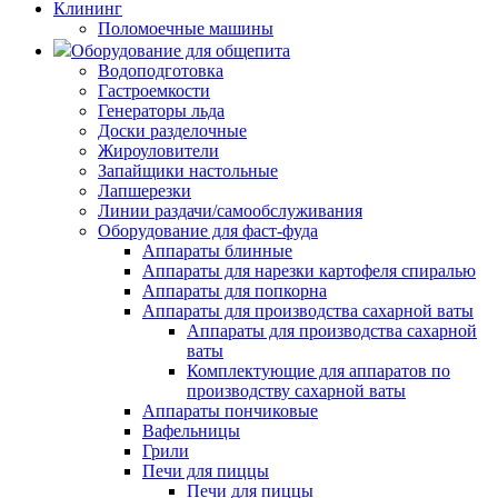
Клининг
Поломоечные машины
Оборудование для общепита
Водоподготовка
Гастроемкости
Генераторы льда
Доски разделочные
Жироуловители
Запайщики настольные
Лапшерезки
Линии раздачи/самообслуживания
Оборудование для фаст-фуда
Аппараты блинные
Аппараты для нарезки картофеля спиралью
Аппараты для попкорна
Аппараты для производства сахарной ваты
Аппараты для производства сахарной
ваты
Комплектующие для аппаратов по
производству сахарной ваты
Аппараты пончиковые
Вафельницы
Грили
Печи для пиццы
Печи для пиццы