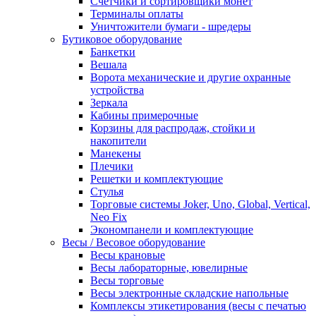
Счетчики и сортировщики монет
Терминалы оплаты
Уничтожители бумаги - шредеры
Бутиковое оборудование
Банкетки
Вешала
Ворота механические и другие охранные
устройства
Зеркала
Кабины примерочные
Корзины для распродаж, стойки и
накопители
Манекены
Плечики
Решетки и комплектующие
Стулья
Торговые системы Joker, Uno, Global, Vertical,
Neo Fix
Экономпанели и комплектующие
Весы / Весовое оборудование
Весы крановые
Весы лабораторные, ювелирные
Весы торговые
Весы электронные складские напольные
Комплексы этикетирования (весы с печатью