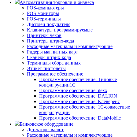
Автоматизация торговли и бизнеса
POS-компьютеры
POS-мониторы
POS-терминалы
Дисплеи покупателя
Клавиатуры программируемые
Принтеры чеков
Принтеры штрих-кода
Расходные материалы и комплектующие
Ридеры магнитных карт
Сканеры штрих-кода
Терминалы сбора данных
Этикет-пистолеты
Программное обеспечение
Программное обеспечение: Типовые
конфигруации1С
Программное обеспечение: ilexx
Программное обеспечение: DALION
Программное обеспечение: Клеверенс
Программное обеспечение: 1С-совместные
конфигруации
Программное обеспечение: DataMobile
Банковское оборудование
Детекторы валют
Расходные материалы и комплектующие