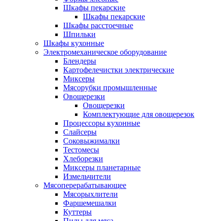
Шкафы пекарские
Шкафы пекарские
Шкафы расстоечные
Шпильки
Шкафы кухонные
Электромеханическое оборудование
Блендеры
Картофелечистки электрические
Миксеры
Мясорубки промышленные
Овощерезки
Овощерезки
Комплектующие для овощерезок
Процессоры кухонные
Слайсеры
Соковыжималки
Тестомесы
Хлеборезки
Миксеры планетарные
Измельчители
Мясоперерабатывающее
Мясорыхлители
Фаршемешалки
Куттеры
Пилы для мяса