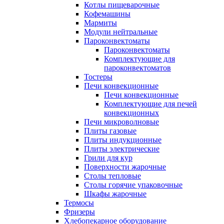
Котлы пищеварочные
Кофемашины
Мармиты
Модули нейтральные
Пароконвектоматы
Пароконвектоматы
Комплектующие для
пароконвектоматов
Тостеры
Печи конвекционные
Печи конвекционные
Комплектующие для печей
конвекционных
Печи микроволновые
Плиты газовые
Плиты индукционные
Плиты электрические
Грили для кур
Поверхности жарочные
Столы тепловые
Столы горячие упаковочные
Шкафы жарочные
Термосы
Фризеры
Хлебопекарное оборудование