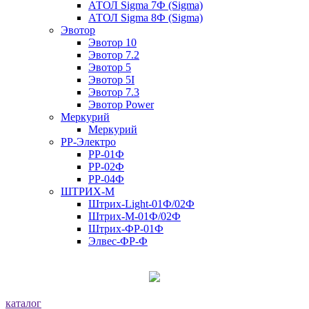
АТОЛ Sigma 7Ф (Sigma)
АТОЛ Sigma 8Ф (Sigma)
Эвотор
Эвотор 10
Эвотор 7.2
Эвотор 5
Эвотор 5I
Эвотор 7.3
Эвотор Power
Меркурий
Меркурий
РР-Электро
РР-01Ф
РР-02Ф
РР-04Ф
ШТРИХ-М
Штрих-Light-01Ф/02Ф
Штрих-М-01Ф/02Ф
Штрих-ФР-01Ф
Элвес-ФР-Ф
каталог