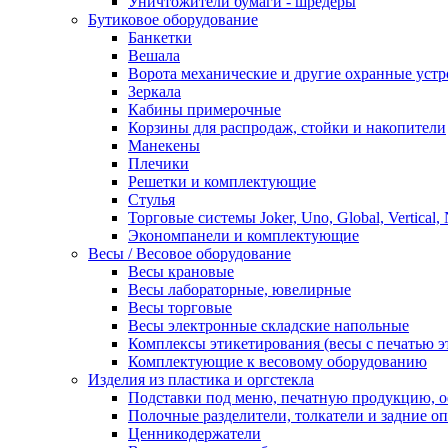
Уничтожители бумаги - шредеры
Бутиковое оборудование
Банкетки
Вешала
Ворота механические и другие охранные устр
Зеркала
Кабины примерочные
Корзины для распродаж, стойки и накопители
Манекены
Плечики
Решетки и комплектующие
Стулья
Торговые системы Joker, Uno, Global, Vertical,
Экономпанели и комплектующие
Весы / Весовое оборудование
Весы крановые
Весы лабораторные, ювелирные
Весы торговые
Весы электронные складские напольные
Комплексы этикетирования (весы с печатью э
Комплектующие к весовому оборудованию
Изделия из пластика и оргстекла
Подставки под меню, печатную продукцию, 
Полочные разделители, толкатели и задние о
Ценникодержатели