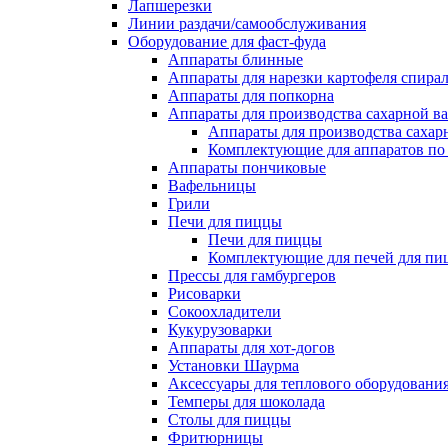
Лапшерезки
Линии раздачи/самообслуживания
Оборудование для фаст-фуда
Аппараты блинные
Аппараты для нарезки картофеля спира
Аппараты для попкорна
Аппараты для производства сахарной в
Аппараты для производства сахар
Комплектующие для аппаратов по 
Аппараты пончиковые
Вафельницы
Грили
Печи для пиццы
Печи для пиццы
Комплектующие для печей для пи
Прессы для гамбургеров
Рисоварки
Сокоохладители
Кукурузоварки
Аппараты для хот-догов
Установки Шаурма
Аксессуары для теплового оборудовани
Темперы для шоколада
Столы для пиццы
Фритюрницы