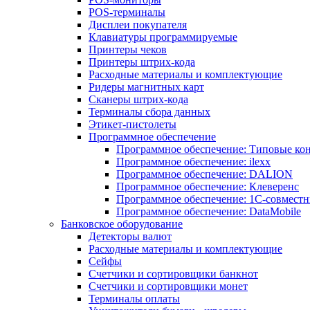
POS-терминалы
Дисплеи покупателя
Клавиатуры программируемые
Принтеры чеков
Принтеры штрих-кода
Расходные материалы и комплектующие
Ридеры магнитных карт
Сканеры штрих-кода
Терминалы сбора данных
Этикет-пистолеты
Программное обеспечение
Программное обеспечение: Типовые к
Программное обеспечение: ilexx
Программное обеспечение: DALION
Программное обеспечение: Клеверенс
Программное обеспечение: 1С-совмест
Программное обеспечение: DataMobile
Банковское оборудование
Детекторы валют
Расходные материалы и комплектующие
Сейфы
Счетчики и сортировщики банкнот
Счетчики и сортировщики монет
Терминалы оплаты