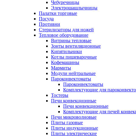
Чебуречницы
Электрошашлычницы
Палатки торговые
Посуда
Противни
Стерилизаторы для ножей
Тепловое оборудование
Витрины тепловые
Зонты вентиляционные
Кипятильники
Котлы пищеварочные
Кофемашины
Мармиты
Модули нейтральные
Пароконвектоматы
Пароконвектоматы
Комплектующие для пароконвекто
Тостеры
Печи конвекционные
Печи конвекционные
Комплектующие для печей конве
Печи микроволновые
Плиты газовые
Плиты индукционные
Плиты электрические