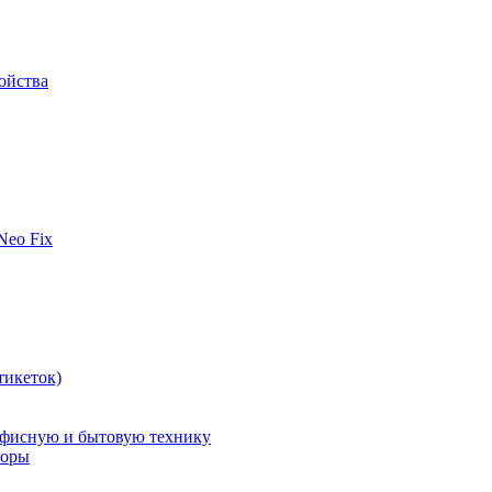
ойства
 Neo Fix
тикеток)
офисную и бытовую технику
поры