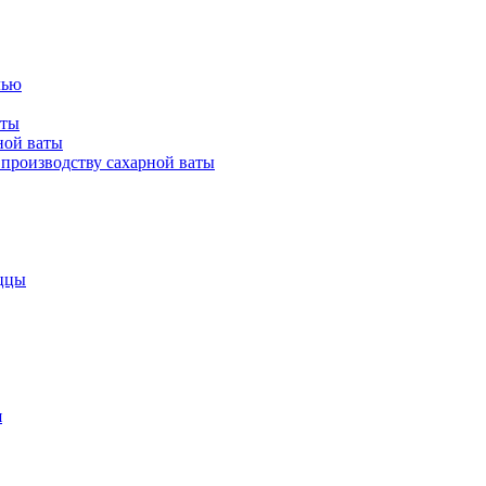
лью
аты
ной ваты
производству сахарной ваты
ццы
я