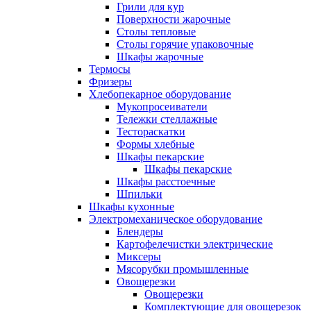
Грили для кур
Поверхности жарочные
Столы тепловые
Столы горячие упаковочные
Шкафы жарочные
Термосы
Фризеры
Хлебопекарное оборудование
Мукопросеиватели
Тележки стеллажные
Тестораскатки
Формы хлебные
Шкафы пекарские
Шкафы пекарские
Шкафы расстоечные
Шпильки
Шкафы кухонные
Электромеханическое оборудование
Блендеры
Картофелечистки электрические
Миксеры
Мясорубки промышленные
Овощерезки
Овощерезки
Комплектующие для овощерезок