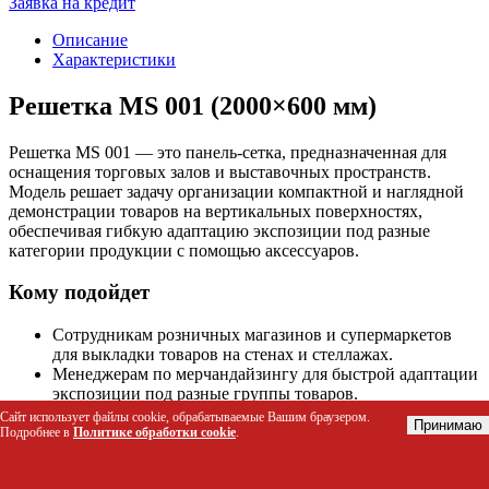
Заявка на кредит
Описание
Характеристики
Решетка MS 001 (2000×600 мм)
Решетка MS 001 — это панель-сетка, предназначенная для
оснащения торговых залов и выставочных пространств.
Модель решает задачу организации компактной и наглядной
демонстрации товаров на вертикальных поверхностях,
обеспечивая гибкую адаптацию экспозиции под разные
категории продукции с помощью аксессуаров.
Кому подойдет
Сотрудникам розничных магазинов и супермаркетов
для выкладки товаров на стенах и стеллажах.
Менеджерам по мерчандайзингу для быстрой адаптации
экспозиции под разные группы товаров.
Специалистам по оформлению торговых залов для
Сайт использует файлы cookie, обрабатываемые Вашим браузером.
Принимаю
создания акцентных зон продаж.
Подробнее в
Политике обработки cookie
.
Владельцам выставочных павильонов и стендов для
компактной презентации продукции.