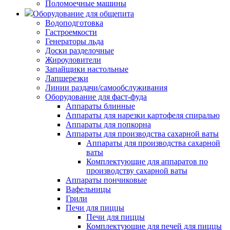
Поломоечные машины
Оборудование для общепита
Водоподготовка
Гастроемкости
Генераторы льда
Доски разделочные
Жироуловители
Запайщики настольные
Лапшерезки
Линии раздачи/самообслуживания
Оборудование для фаст-фуда
Аппараты блинные
Аппараты для нарезки картофеля спиралью
Аппараты для попкорна
Аппараты для производства сахарной ваты
Аппараты для производства сахарной
ваты
Комплектующие для аппаратов по
производству сахарной ваты
Аппараты пончиковые
Вафельницы
Грили
Печи для пиццы
Печи для пиццы
Комплектующие для печей для пиццы