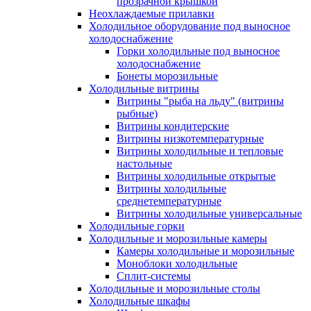
прозрачной крышкой
Неохлаждаемые прилавки
Холодильное оборудование под выносное
холодоснабжение
Горки холодильные под выносное
холодоснабжение
Бонеты морозильные
Холодильные витрины
Витрины "рыба на льду" (витрины
рыбные)
Витрины кондитерские
Витрины низкотемпературные
Витрины холодильные и тепловые
настольные
Витрины холодильные открытые
Витрины холодильные
среднетемпературные
Витрины холодильные универсальные
Холодильные горки
Холодильные и морозильные камеры
Камеры холодильные и морозильные
Моноблоки холодильные
Сплит-системы
Холодильные и морозильные столы
Холодильные шкафы