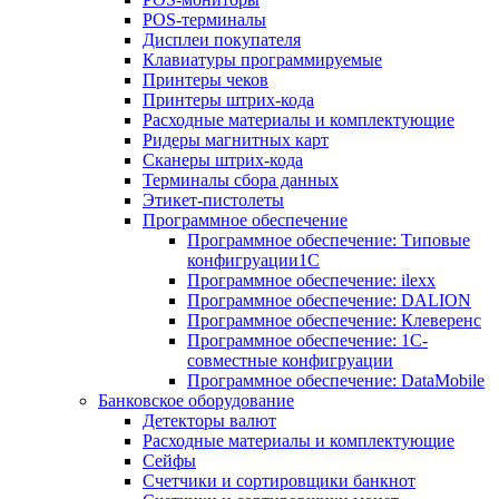
POS-терминалы
Дисплеи покупателя
Клавиатуры программируемые
Принтеры чеков
Принтеры штрих-кода
Расходные материалы и комплектующие
Ридеры магнитных карт
Сканеры штрих-кода
Терминалы сбора данных
Этикет-пистолеты
Программное обеспечение
Программное обеспечение: Типовые
конфигруации1С
Программное обеспечение: ilexx
Программное обеспечение: DALION
Программное обеспечение: Клеверенс
Программное обеспечение: 1С-
совместные конфигруации
Программное обеспечение: DataMobile
Банковское оборудование
Детекторы валют
Расходные материалы и комплектующие
Сейфы
Счетчики и сортировщики банкнот