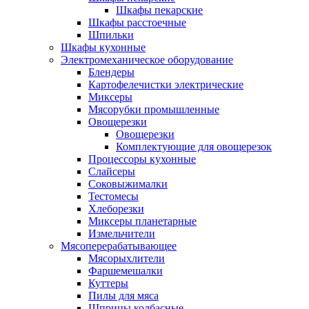
Шкафы пекарские
Шкафы расстоечные
Шпильки
Шкафы кухонные
Электромеханическое оборудование
Блендеры
Картофелечистки электрические
Миксеры
Мясорубки промышленные
Овощерезки
Овощерезки
Комплектующие для овощерезок
Процессоры кухонные
Слайсеры
Соковыжималки
Тестомесы
Хлеборезки
Миксеры планетарные
Измельчители
Мясоперерабатывающее
Мясорыхлители
Фаршемешалки
Куттеры
Пилы для мяса
Шприцы колбасные