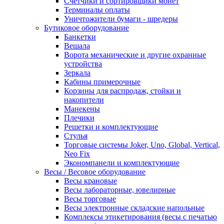
Счетчики и сортировщики монет
Терминалы оплаты
Уничтожители бумаги - шредеры
Бутиковое оборудование
Банкетки
Вешала
Ворота механические и другие охранные
устройства
Зеркала
Кабины примерочные
Корзины для распродаж, стойки и
накопители
Манекены
Плечики
Решетки и комплектующие
Стулья
Торговые системы Joker, Uno, Global, Vertical,
Neo Fix
Экономпанели и комплектующие
Весы / Весовое оборудование
Весы крановые
Весы лабораторные, ювелирные
Весы торговые
Весы электронные складские напольные
Комплексы этикетирования (весы с печатью