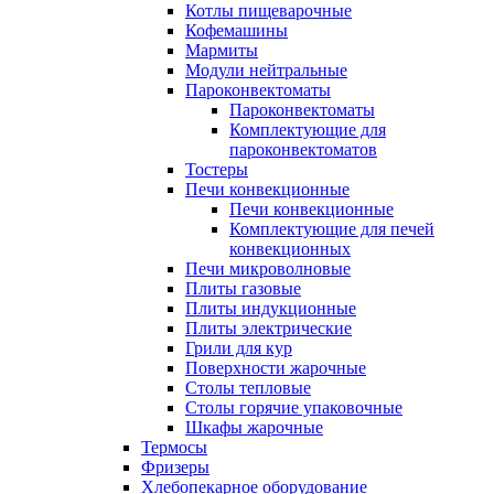
Котлы пищеварочные
Кофемашины
Мармиты
Модули нейтральные
Пароконвектоматы
Пароконвектоматы
Комплектующие для
пароконвектоматов
Тостеры
Печи конвекционные
Печи конвекционные
Комплектующие для печей
конвекционных
Печи микроволновые
Плиты газовые
Плиты индукционные
Плиты электрические
Грили для кур
Поверхности жарочные
Столы тепловые
Столы горячие упаковочные
Шкафы жарочные
Термосы
Фризеры
Хлебопекарное оборудование