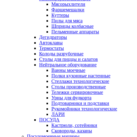
Мясорыхлители
Фаршемешалки
Куттеры
Пилы для мяса
Шприцы колбасные
Пельменные аппараты
Дегидраторы
Автоклавы
Термостаты
Колоды разрубочные
Столы для пиццы и салатов
Нейтральное оборудование
Ванны моечные
Полки кухонные настенные
Стеллажи технологические
Столы производственные
Тележки сервировочные
Урны для фудкорта
Подтоварники и подставки
Рукомойники технологические
ЛАРИ
ПОСУДА
Кастрюли, сотейники
Сковороды, казаны
Посудомоечные машины