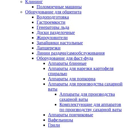
Клининг
Поломоечные машины
Оборудование для общепита
Водоподготовка
Гастроемкости
Генераторы льда
Доски разделочные
Жироуловители
Запайщики настольные
Лапшерезки
Линии раздачи/самообслуживания
Оборудование для фаст-фуда
Аппараты блинные
Аппараты для нарезки картофеля
спиралью
Аппараты для попкорна
Аппараты для производства сахарной
ваты
Аппараты для производства
сахарной ваты
Комплектующие для аппаратов
по производству сахарной ваты
Аппараты пончиковые
Вафельницы
Грили