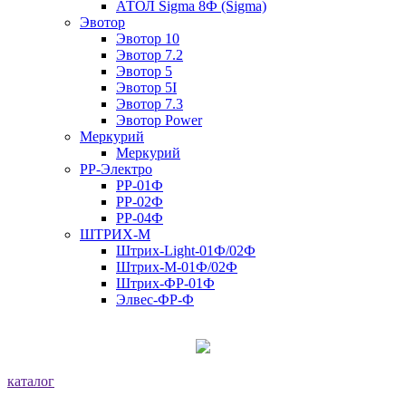
АТОЛ Sigma 8Ф (Sigma)
Эвотор
Эвотор 10
Эвотор 7.2
Эвотор 5
Эвотор 5I
Эвотор 7.3
Эвотор Power
Меркурий
Меркурий
РР-Электро
РР-01Ф
РР-02Ф
РР-04Ф
ШТРИХ-М
Штрих-Light-01Ф/02Ф
Штрих-М-01Ф/02Ф
Штрих-ФР-01Ф
Элвес-ФР-Ф
каталог