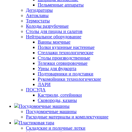
Пельменные аппараты
Дегидраторы
Автоклавы
Термостаты
Колоды разрубочные
Столы для пиццы и салатов
Нейтральное оборудование
Ванны моечные
Полки кухонные настенные
Стеллажи технологические
Столы производственные
Тележки сервировочные
Урны для фудкорта
Подтоварники и подставки
Рукомойники технологические
ЛАРИ
ПОСУДА
Кастрюли, сотейники
Сковороды, казаны
Посудомоечные машины
Посудомоечные машины
Расходные материалы и комплектующие
Пластиковая тара
Складские и полочные лотки