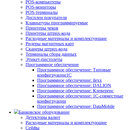
POS-компьютеры
POS-мониторы
POS-терминалы
Дисплеи покупателя
Клавиатуры программируемые
Принтеры чеков
Принтеры штрих-кода
Расходные материалы и комплектующие
Ридеры магнитных карт
Сканеры штрих-кода
Терминалы сбора данных
Этикет-пистолеты
Программное обеспечение
Программное обеспечение: Типовые
конфигруации1С
Программное обеспечение: ilexx
Программное обеспечение: DALION
Программное обеспечение: Клеверенс
Программное обеспечение: 1С-совместные
конфигруации
Программное обеспечение: DataMobile
Банковское оборудование
Детекторы валют
Расходные материалы и комплектующие
Сейфы