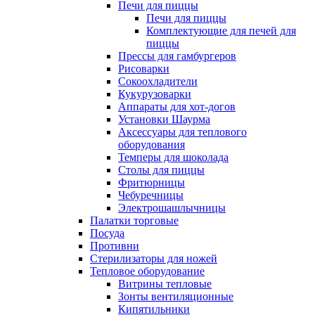
Печи для пиццы
Печи для пиццы
Комплектующие для печей для
пиццы
Прессы для гамбургеров
Рисоварки
Сокоохладители
Кукурузоварки
Аппараты для хот-догов
Установки Шаурма
Аксессуары для теплового
оборудования
Темперы для шоколада
Столы для пиццы
Фритюрницы
Чебуречницы
Электрошашлычницы
Палатки торговые
Посуда
Противни
Стерилизаторы для ножей
Тепловое оборудование
Витрины тепловые
Зонты вентиляционные
Кипятильники