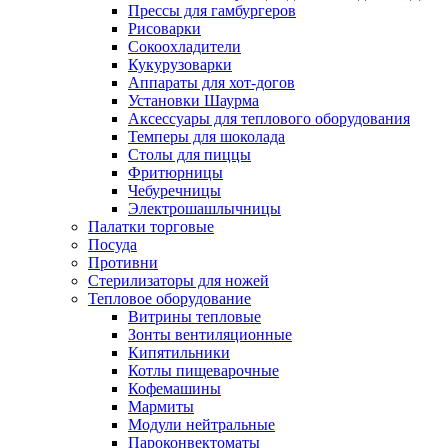
Прессы для гамбургеров
Рисоварки
Сокоохладители
Кукурузоварки
Аппараты для хот-догов
Установки Шаурма
Аксессуары для теплового оборудования
Темперы для шоколада
Столы для пиццы
Фритюрницы
Чебуречницы
Электрошашлычницы
Палатки торговые
Посуда
Противни
Стерилизаторы для ножей
Тепловое оборудование
Витрины тепловые
Зонты вентиляционные
Кипятильники
Котлы пищеварочные
Кофемашины
Мармиты
Модули нейтральные
Пароконвектоматы