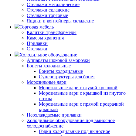
Стеллажи металлические
Стеллажи складские
Стеллажи торговые
Ящики и контейнеры складские
Торговая мебель
Калитки-трансформеры
Камеры хранения
Прилавки
Стеллажи
Холодильное оборудование
Аппараты шоковой заморозки
Бонеты холодильные
Бонеты холодильные
Суперструктуры для бонет
Морозильные лари
Морозильные лари с глухой крышкой
Морозильные лари с крышкой из гнутого
стекла
Морозильные лари с прямой прозрачной
крышкой
Неохлаждаемые прилавки
Холодильное оборудование под выносное
холодоснабжение
Горки холодильные под выносное