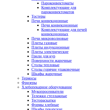
Пароконвектоматы
Комплектующие для
пароконвектоматов
Тостеры
Печи конвекционные
Печи конвекционные
Комплектующие для печей
конвекционных
Печи микроволновые
Плиты газовые
Плиты индукционные
Плиты электрические
Грили для кур
Поверхности жарочные
Столы тепловые
Столы горячие упаковочные
Шкафы жарочные
Термосы
Фризеры
Хлебопекарное оборудование
Мукопросеиватели
Тележки стеллажные
Тестораскатки
Формы хлебные
Шкафы пекарские