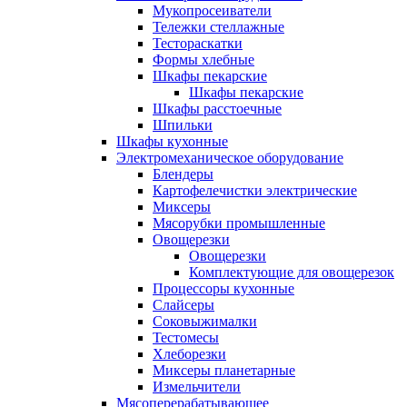
Мукопросеиватели
Тележки стеллажные
Тестораскатки
Формы хлебные
Шкафы пекарские
Шкафы пекарские
Шкафы расстоечные
Шпильки
Шкафы кухонные
Электромеханическое оборудование
Блендеры
Картофелечистки электрические
Миксеры
Мясорубки промышленные
Овощерезки
Овощерезки
Комплектующие для овощерезок
Процессоры кухонные
Слайсеры
Соковыжималки
Тестомесы
Хлеборезки
Миксеры планетарные
Измельчители
Мясоперерабатывающее