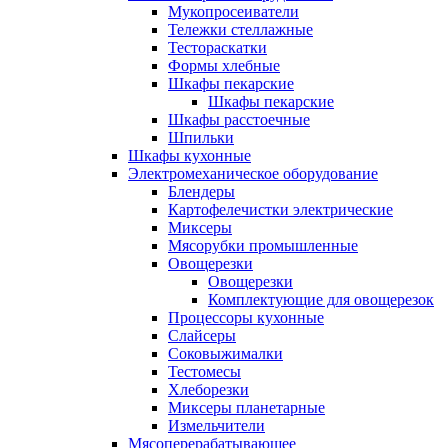
Мукопросеиватели
Тележки стеллажные
Тестораскатки
Формы хлебные
Шкафы пекарские
Шкафы пекарские
Шкафы расстоечные
Шпильки
Шкафы кухонные
Электромеханическое оборудование
Блендеры
Картофелечистки электрические
Миксеры
Мясорубки промышленные
Овощерезки
Овощерезки
Комплектующие для овощерезок
Процессоры кухонные
Слайсеры
Соковыжималки
Тестомесы
Хлеборезки
Миксеры планетарные
Измельчители
Мясоперерабатывающее