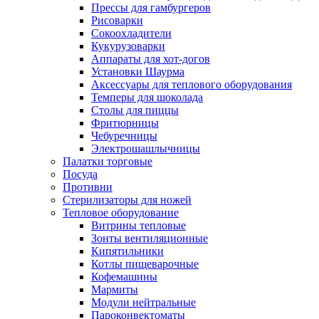
Прессы для гамбургеров
Рисоварки
Сокоохладители
Кукурузоварки
Аппараты для хот-догов
Установки Шаурма
Аксессуары для теплового оборудования
Темперы для шоколада
Столы для пиццы
Фритюрницы
Чебуречницы
Электрошашлычницы
Палатки торговые
Посуда
Противни
Стерилизаторы для ножей
Тепловое оборудование
Витрины тепловые
Зонты вентиляционные
Кипятильники
Котлы пищеварочные
Кофемашины
Мармиты
Модули нейтральные
Пароконвектоматы