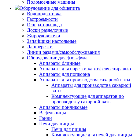
Поломоечные машины
Оборудование для общепита
Водоподготовка
Гастроемкости
Генераторы льда
Доски разделочные
Жироуловители
Запайщики настольные
Лапшерезки
Линии раздачи/самообслуживания
Оборудование для фаст-фуда
Аппараты блинные
Аппараты для нарезки картофеля спиралью
Аппараты для попкорна
Аппараты для производства сахарной ваты
Аппараты для производства сахарной
ваты
Комплектующие для аппаратов по
производству сахарной ваты
Аппараты пончиковые
Вафельницы
Грили
Печи для пиццы
Печи для пиццы
Комплектующие для печей для пиццы