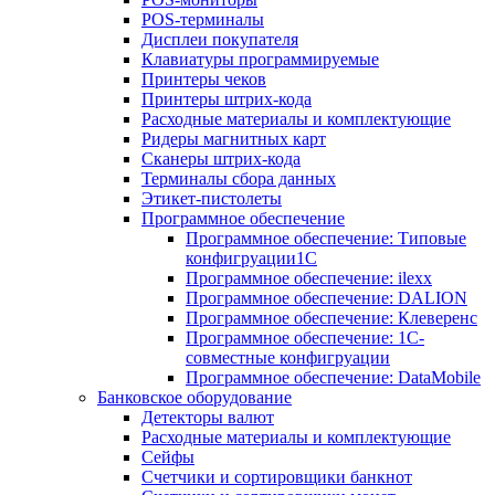
POS-терминалы
Дисплеи покупателя
Клавиатуры программируемые
Принтеры чеков
Принтеры штрих-кода
Расходные материалы и комплектующие
Ридеры магнитных карт
Сканеры штрих-кода
Терминалы сбора данных
Этикет-пистолеты
Программное обеспечение
Программное обеспечение: Типовые
конфигруации1С
Программное обеспечение: ilexx
Программное обеспечение: DALION
Программное обеспечение: Клеверенс
Программное обеспечение: 1С-
совместные конфигруации
Программное обеспечение: DataMobile
Банковское оборудование
Детекторы валют
Расходные материалы и комплектующие
Сейфы
Счетчики и сортировщики банкнот