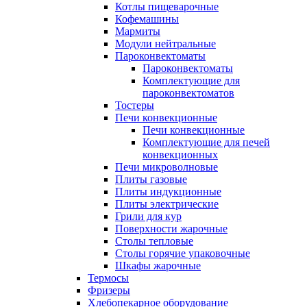
Котлы пищеварочные
Кофемашины
Мармиты
Модули нейтральные
Пароконвектоматы
Пароконвектоматы
Комплектующие для
пароконвектоматов
Тостеры
Печи конвекционные
Печи конвекционные
Комплектующие для печей
конвекционных
Печи микроволновые
Плиты газовые
Плиты индукционные
Плиты электрические
Грили для кур
Поверхности жарочные
Столы тепловые
Столы горячие упаковочные
Шкафы жарочные
Термосы
Фризеры
Хлебопекарное оборудование