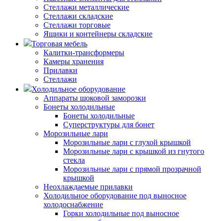
Стеллажи металлические
Стеллажи складские
Стеллажи торговые
Ящики и контейнеры складские
Торговая мебель
Калитки-трансформеры
Камеры хранения
Прилавки
Стеллажи
Холодильное оборудование
Аппараты шоковой заморозки
Бонеты холодильные
Бонеты холодильные
Суперструктуры для бонет
Морозильные лари
Морозильные лари с глухой крышкой
Морозильные лари с крышкой из гнутого
стекла
Морозильные лари с прямой прозрачной
крышкой
Неохлаждаемые прилавки
Холодильное оборудование под выносное
холодоснабжение
Горки холодильные под выносное