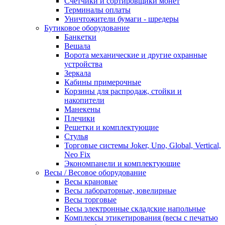
Счетчики и сортировщики монет
Терминалы оплаты
Уничтожители бумаги - шредеры
Бутиковое оборудование
Банкетки
Вешала
Ворота механические и другие охранные
устройства
Зеркала
Кабины примерочные
Корзины для распродаж, стойки и
накопители
Манекены
Плечики
Решетки и комплектующие
Стулья
Торговые системы Joker, Uno, Global, Vertical,
Neo Fix
Экономпанели и комплектующие
Весы / Весовое оборудование
Весы крановые
Весы лабораторные, ювелирные
Весы торговые
Весы электронные складские напольные
Комплексы этикетирования (весы с печатью