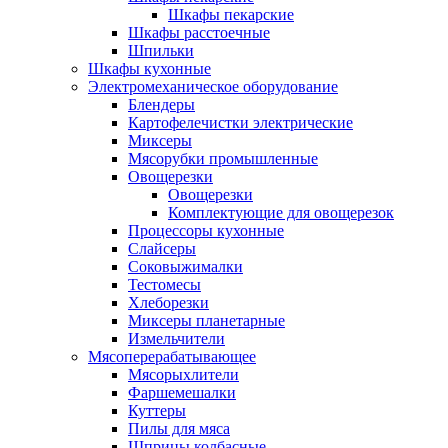
Шкафы пекарские
Шкафы расстоечные
Шпильки
Шкафы кухонные
Электромеханическое оборудование
Блендеры
Картофелечистки электрические
Миксеры
Мясорубки промышленные
Овощерезки
Овощерезки
Комплектующие для овощерезок
Процессоры кухонные
Слайсеры
Соковыжималки
Тестомесы
Хлеборезки
Миксеры планетарные
Измельчители
Мясоперерабатывающее
Мясорыхлители
Фаршемешалки
Куттеры
Пилы для мяса
Шприцы колбасные