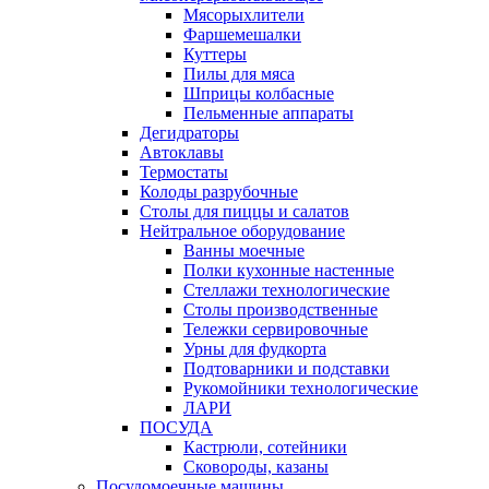
Мясорыхлители
Фаршемешалки
Куттеры
Пилы для мяса
Шприцы колбасные
Пельменные аппараты
Дегидраторы
Автоклавы
Термостаты
Колоды разрубочные
Столы для пиццы и салатов
Нейтральное оборудование
Ванны моечные
Полки кухонные настенные
Стеллажи технологические
Столы производственные
Тележки сервировочные
Урны для фудкорта
Подтоварники и подставки
Рукомойники технологические
ЛАРИ
ПОСУДА
Кастрюли, сотейники
Сковороды, казаны
Посудомоечные машины