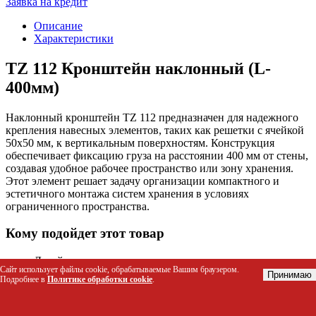
Заявка на кредит
Описание
Характеристики
TZ 112 Кронштейн наклонный (L-
400мм)
Наклонный кронштейн TZ 112 предназначен для надежного
крепления навесных элементов, таких как решетки с ячейкой
50х50 мм, к вертикальным поверхностям. Конструкция
обеспечивает фиксацию груза на расстоянии 400 мм от стены,
создавая удобное рабочее пространство или зону хранения.
Этот элемент решает задачу организации компактного и
эстетичного монтажа систем хранения в условиях
ограниченного пространства.
Кому подойдет этот товар
Дизайнерам интерьеров для создания современных
Сайт использует файлы cookie, обрабатываемые Вашим браузером.
систем хранения с открытыми полками или сетчатыми
Принимаю
Подробнее в
Политике обработки cookie
.
модулями.
Владельцам гаражей и мастерских для размещения
инструментов, садового инвентаря или мелких деталей