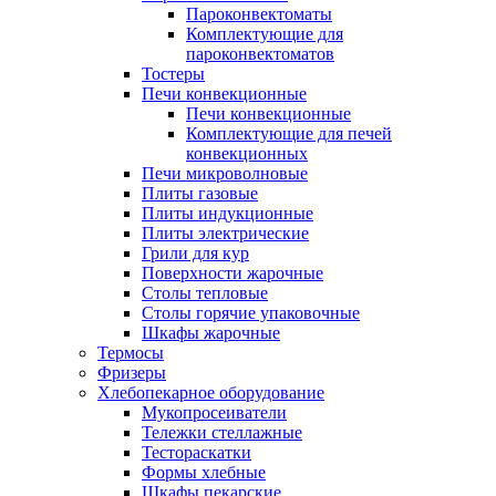
Пароконвектоматы
Комплектующие для
пароконвектоматов
Тостеры
Печи конвекционные
Печи конвекционные
Комплектующие для печей
конвекционных
Печи микроволновые
Плиты газовые
Плиты индукционные
Плиты электрические
Грили для кур
Поверхности жарочные
Столы тепловые
Столы горячие упаковочные
Шкафы жарочные
Термосы
Фризеры
Хлебопекарное оборудование
Мукопросеиватели
Тележки стеллажные
Тестораскатки
Формы хлебные
Шкафы пекарские