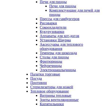
Печи для пиццы
Печи для пиццы
Комплектующие для печей для
пиццы
Прессы для гамбургеров
Рисоварки
Сокоохладители
Кукурузоварки
Аппараты для хот-догов
Установки Шаурма
Аксессуары для теплового
оборудования
Темперы для шоколада
Столы для пиццы
Фритюрницы
Чебуречницы
Электрошашлычницы
Палатки торговые
Посуда
Противни
Стерилизаторы для ножей
Тепловое оборудование
Витрины тепловые
Зонты вентиляционные
Кипятильники