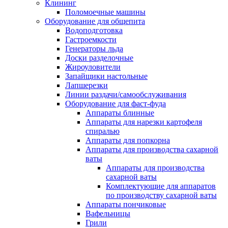
Клининг
Поломоечные машины
Оборудование для общепита
Водоподготовка
Гастроемкости
Генераторы льда
Доски разделочные
Жироуловители
Запайщики настольные
Лапшерезки
Линии раздачи/самообслуживания
Оборудование для фаст-фуда
Аппараты блинные
Аппараты для нарезки картофеля
спиралью
Аппараты для попкорна
Аппараты для производства сахарной
ваты
Аппараты для производства
сахарной ваты
Комплектующие для аппаратов
по производству сахарной ваты
Аппараты пончиковые
Вафельницы
Грили