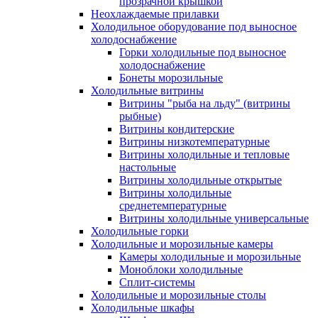
прозрачной крышкой
Неохлаждаемые прилавки
Холодильное оборудование под выносное
холодоснабжение
Горки холодильные под выносное
холодоснабжение
Бонеты морозильные
Холодильные витрины
Витрины "рыба на льду" (витрины
рыбные)
Витрины кондитерские
Витрины низкотемпературные
Витрины холодильные и тепловые
настольные
Витрины холодильные открытые
Витрины холодильные
среднетемпературные
Витрины холодильные универсальные
Холодильные горки
Холодильные и морозильные камеры
Камеры холодильные и морозильные
Моноблоки холодильные
Сплит-системы
Холодильные и морозильные столы
Холодильные шкафы