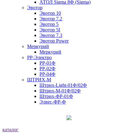
АТОЛ Sigma 8Ф (Sigma)
Эвотор
Эвотор 10
Эвотор 7.2
Эвотор 5
Эвотор 5I
Эвотор 7.3
Эвотор Power
Меркурий
Меркурий
РР-Электро
РР-01Ф
РР-02Ф
РР-04Ф
ШТРИХ-М
Штрих-Light-01Ф/02Ф
Штрих-М-01Ф/02Ф
Штрих-ФР-01Ф
Элвес-ФР-Ф
каталог