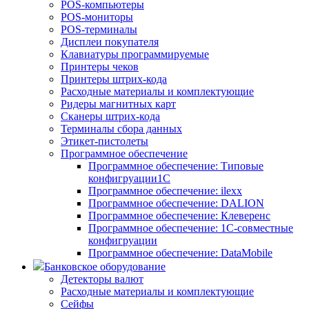
POS-компьютеры
POS-мониторы
POS-терминалы
Дисплеи покупателя
Клавиатуры программируемые
Принтеры чеков
Принтеры штрих-кода
Расходные материалы и комплектующие
Ридеры магнитных карт
Сканеры штрих-кода
Терминалы сбора данных
Этикет-пистолеты
Программное обеспечение
Программное обеспечение: Типовые
конфигруации1С
Программное обеспечение: ilexx
Программное обеспечение: DALION
Программное обеспечение: Клеверенс
Программное обеспечение: 1С-совместные
конфигруации
Программное обеспечение: DataMobile
Банковское оборудование
Детекторы валют
Расходные материалы и комплектующие
Сейфы