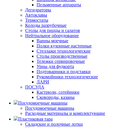
Пельменные аппараты
Дегидраторы
Автоклавы
Термостаты
Колоды разрубочные
Столы для пиццы и салатов
Нейтральное оборудование
Ванны моечные
Полки кухонные настенные
Стеллажи технологические
Столы производственные
Тележки сервировочные
Урны для фудкорта
Подтоварники и подставки
Рукомойники технологические
ЛАРИ
ПОСУДА
Кастрюли, сотейники
Сковороды, казаны
Посудомоечные машины
Посудомоечные машины
Расходные материалы и комплектующие
Пластиковая тара
Складские и полочные лотки