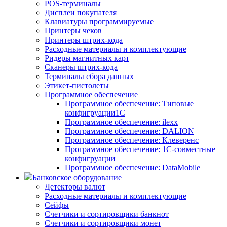
POS-терминалы
Дисплеи покупателя
Клавиатуры программируемые
Принтеры чеков
Принтеры штрих-кода
Расходные материалы и комплектующие
Ридеры магнитных карт
Сканеры штрих-кода
Терминалы сбора данных
Этикет-пистолеты
Программное обеспечение
Программное обеспечение: Типовые
конфигруации1С
Программное обеспечение: ilexx
Программное обеспечение: DALION
Программное обеспечение: Клеверенс
Программное обеспечение: 1С-совместные
конфигруации
Программное обеспечение: DataMobile
Банковское оборудование
Детекторы валют
Расходные материалы и комплектующие
Сейфы
Счетчики и сортировщики банкнот
Счетчики и сортировщики монет