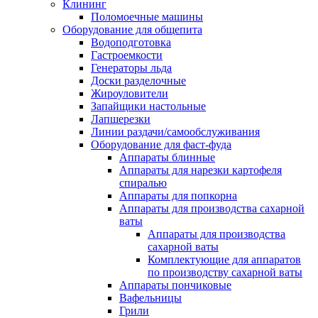
Клининг
Поломоечные машины
Оборудование для общепита
Водоподготовка
Гастроемкости
Генераторы льда
Доски разделочные
Жироуловители
Запайщики настольные
Лапшерезки
Линии раздачи/самообслуживания
Оборудование для фаст-фуда
Аппараты блинные
Аппараты для нарезки картофеля
спиралью
Аппараты для попкорна
Аппараты для производства сахарной
ваты
Аппараты для производства
сахарной ваты
Комплектующие для аппаратов
по производству сахарной ваты
Аппараты пончиковые
Вафельницы
Грили