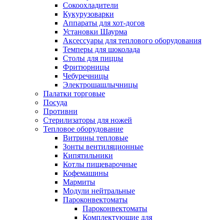
Сокоохладители
Кукурузоварки
Аппараты для хот-догов
Установки Шаурма
Аксессуары для теплового оборудования
Темперы для шоколада
Столы для пиццы
Фритюрницы
Чебуречницы
Электрошашлычницы
Палатки торговые
Посуда
Противни
Стерилизаторы для ножей
Тепловое оборудование
Витрины тепловые
Зонты вентиляционные
Кипятильники
Котлы пищеварочные
Кофемашины
Мармиты
Модули нейтральные
Пароконвектоматы
Пароконвектоматы
Комплектующие для