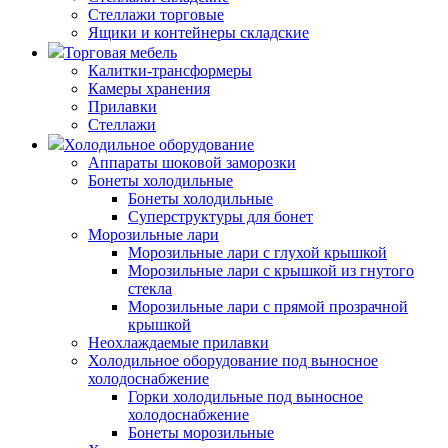
Стеллажи торговые
Ящики и контейнеры складские
Торговая мебель
Калитки-трансформеры
Камеры хранения
Прилавки
Стеллажи
Холодильное оборудование
Аппараты шоковой заморозки
Бонеты холодильные
Бонеты холодильные
Суперструктуры для бонет
Морозильные лари
Морозильные лари с глухой крышкой
Морозильные лари с крышкой из гнутого
стекла
Морозильные лари с прямой прозрачной
крышкой
Неохлаждаемые прилавки
Холодильное оборудование под выносное
холодоснабжение
Горки холодильные под выносное
холодоснабжение
Бонеты морозильные