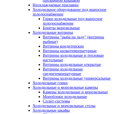
прозрачной крышкой
Неохлаждаемые прилавки
Холодильное оборудование под выносное
холодоснабжение
Горки холодильные под выносное
холодоснабжение
Бонеты морозильные
Холодильные витрины
Витрины "рыба на льду" (витрины
рыбные)
Витрины кондитерские
Витрины низкотемпературные
Витрины холодильные и тепловые
настольные
Витрины холодильные открытые
Витрины холодильные
среднетемпературные
Витрины холодильные универсальные
Холодильные горки
Холодильные и морозильные камеры
Камеры холодильные и морозильные
Моноблоки холодильные
Сплит-системы
Холодильные и морозильные столы
Холодильные шкафы