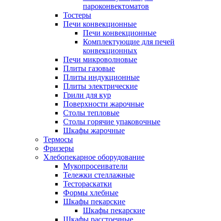
пароконвектоматов
Тостеры
Печи конвекционные
Печи конвекционные
Комплектующие для печей
конвекционных
Печи микроволновые
Плиты газовые
Плиты индукционные
Плиты электрические
Грили для кур
Поверхности жарочные
Столы тепловые
Столы горячие упаковочные
Шкафы жарочные
Термосы
Фризеры
Хлебопекарное оборудование
Мукопросеиватели
Тележки стеллажные
Тестораскатки
Формы хлебные
Шкафы пекарские
Шкафы пекарские
Шкафы расстоечные