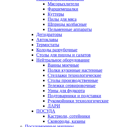
Мясорыхлители
Фаршемешалки
Куттеры
Пилы для мяса
Шприцы колбасные
Пельменные аппараты
Дегидраторы
Автоклавы
Термостаты
Колоды разрубочные
Столы для пиццы и салатов
Нейтральное оборудование
Ванны моечные
Полки кухонные настенные
Стеллажи технологические
Столы производственные
Тележки сервировочные
Урны для фудкорта
Подтоварники и подставки
Рукомойники технологические
ЛАРИ
ПОСУДА
Кастрюли, сотейники
Сковороды, казаны
Посудомоечные машины