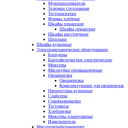
Мукопросеиватели
Тележки стеллажные
Тестораскатки
Формы хлебные
Шкафы пекарские
Шкафы пекарские
Шкафы расстоечные
Шпильки
Шкафы кухонные
Электромеханическое оборудование
Блендеры
Картофелечистки электрические
Миксеры
Мясорубки промышленные
Овощерезки
Овощерезки
Комплектующие для овощерезок
Процессоры кухонные
Слайсеры
Соковыжималки
Тестомесы
Хлеборезки
Миксеры планетарные
Измельчители
Мясоперерабатывающее