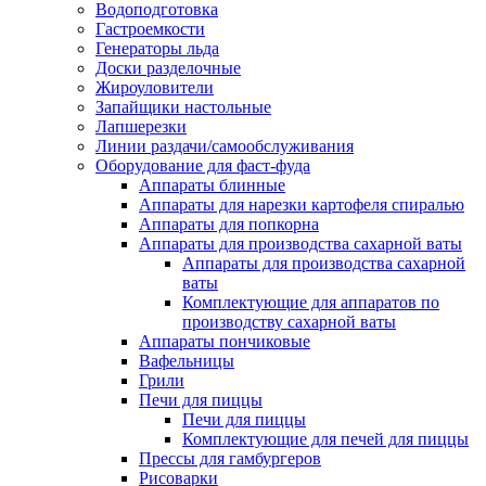
Водоподготовка
Гастроемкости
Генераторы льда
Доски разделочные
Жироуловители
Запайщики настольные
Лапшерезки
Линии раздачи/самообслуживания
Оборудование для фаст-фуда
Аппараты блинные
Аппараты для нарезки картофеля спиралью
Аппараты для попкорна
Аппараты для производства сахарной ваты
Аппараты для производства сахарной
ваты
Комплектующие для аппаратов по
производству сахарной ваты
Аппараты пончиковые
Вафельницы
Грили
Печи для пиццы
Печи для пиццы
Комплектующие для печей для пиццы
Прессы для гамбургеров
Рисоварки