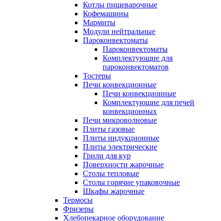
Котлы пищеварочные
Кофемашины
Мармиты
Модули нейтральные
Пароконвектоматы
Пароконвектоматы
Комплектующие для
пароконвектоматов
Тостеры
Печи конвекционные
Печи конвекционные
Комплектующие для печей
конвекционных
Печи микроволновые
Плиты газовые
Плиты индукционные
Плиты электрические
Грили для кур
Поверхности жарочные
Столы тепловые
Столы горячие упаковочные
Шкафы жарочные
Термосы
Фризеры
Хлебопекарное оборудование