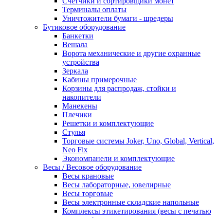
Счетчики и сортировщики монет
Терминалы оплаты
Уничтожители бумаги - шредеры
Бутиковое оборудование
Банкетки
Вешала
Ворота механические и другие охранные
устройства
Зеркала
Кабины примерочные
Корзины для распродаж, стойки и
накопители
Манекены
Плечики
Решетки и комплектующие
Стулья
Торговые системы Joker, Uno, Global, Vertical,
Neo Fix
Экономпанели и комплектующие
Весы / Весовое оборудование
Весы крановые
Весы лабораторные, ювелирные
Весы торговые
Весы электронные складские напольные
Комплексы этикетирования (весы с печатью