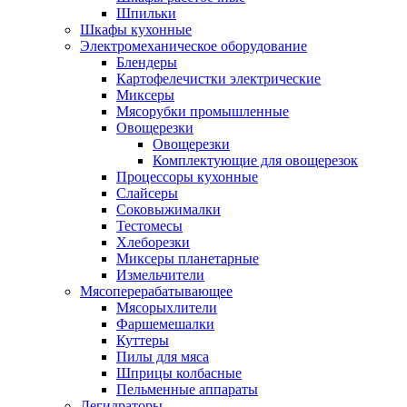
Шпильки
Шкафы кухонные
Электромеханическое оборудование
Блендеры
Картофелечистки электрические
Миксеры
Мясорубки промышленные
Овощерезки
Овощерезки
Комплектующие для овощерезок
Процессоры кухонные
Слайсеры
Соковыжималки
Тестомесы
Хлеборезки
Миксеры планетарные
Измельчители
Мясоперерабатывающее
Мясорыхлители
Фаршемешалки
Куттеры
Пилы для мяса
Шприцы колбасные
Пельменные аппараты
Дегидраторы