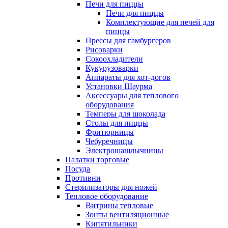
Печи для пиццы
Печи для пиццы
Комплектующие для печей для
пиццы
Прессы для гамбургеров
Рисоварки
Сокоохладители
Кукурузоварки
Аппараты для хот-догов
Установки Шаурма
Аксессуары для теплового
оборудования
Темперы для шоколада
Столы для пиццы
Фритюрницы
Чебуречницы
Электрошашлычницы
Палатки торговые
Посуда
Противни
Стерилизаторы для ножей
Тепловое оборудование
Витрины тепловые
Зонты вентиляционные
Кипятильники