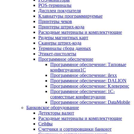
POS-терминалы
Дисплеи покупателя
Клавиатуры программируемые
Принтеры чеков
Принтеры штрих-кода
Расходные материалы и комплектующие
Ридеры магнитных карт
Сканеры штрих-кода
Терминалы сбора данных
Этикет-пистолеты
Программное обеспечение
Программное обеспечение: Типовые
конфигруации1С
Программное обеспечение: ilexx
Программное обеспечение: DALION
Программное обеспечение: Клеверенс
Программное обеспечение: 1С-
совместные конфигруации
Программное обеспечение: DataMobile
Банковское оборудование
Детекторы валют
Расходные материалы и комплектующие
Сейфы
Счетчики и сортировщики банкнот