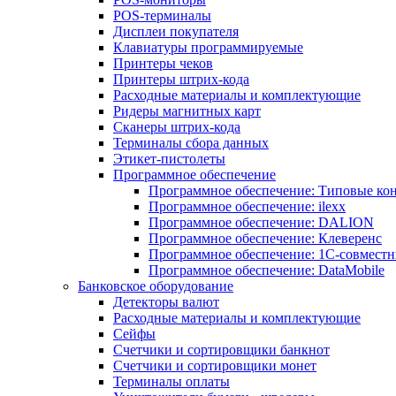
POS-терминалы
Дисплеи покупателя
Клавиатуры программируемые
Принтеры чеков
Принтеры штрих-кода
Расходные материалы и комплектующие
Ридеры магнитных карт
Сканеры штрих-кода
Терминалы сбора данных
Этикет-пистолеты
Программное обеспечение
Программное обеспечение: Типовые к
Программное обеспечение: ilexx
Программное обеспечение: DALION
Программное обеспечение: Клеверенс
Программное обеспечение: 1С-совмест
Программное обеспечение: DataMobile
Банковское оборудование
Детекторы валют
Расходные материалы и комплектующие
Сейфы
Счетчики и сортировщики банкнот
Счетчики и сортировщики монет
Терминалы оплаты