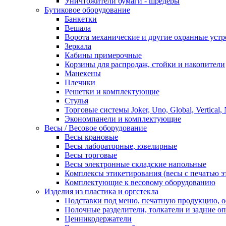
Уничтожители бумаги - шредеры
Бутиковое оборудование
Банкетки
Вешала
Ворота механические и другие охранные устр
Зеркала
Кабины примерочные
Корзины для распродаж, стойки и накопители
Манекены
Плечики
Решетки и комплектующие
Стулья
Торговые системы Joker, Uno, Global, Vertical,
Экономпанели и комплектующие
Весы / Весовое оборудование
Весы крановые
Весы лабораторные, ювелирные
Весы торговые
Весы электронные складские напольные
Комплексы этикетирования (весы с печатью э
Комплектующие к весовому оборудованию
Изделия из пластика и оргстекла
Подставки под меню, печатную продукцию, 
Полочные разделители, толкатели и задние о
Ценникодержатели