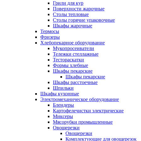
Грили для кур
Поверхности жарочные
Столы тепловые
Столы горячие упаковочные
Шкафы жарочные
Термосы
Фризеры
Хлебопекарное оборудование
Мукопросеиватели
Тележки стеллажные
Тестораскатки
Формы хлебные
Шкафы пекарские
Шкафы пекарские
Шкафы расстоечные
Шпильки
Шкафы кухонные
Электромеханическое оборудование
Блендеры
Картофелечистки электрические
Миксеры
Мясорубки промышленные
Овощерезки
Овощерезки
Комплектующие для овощерезок