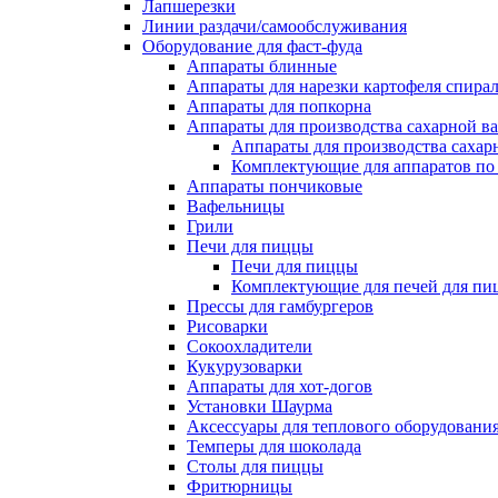
Лапшерезки
Линии раздачи/самообслуживания
Оборудование для фаст-фуда
Аппараты блинные
Аппараты для нарезки картофеля спира
Аппараты для попкорна
Аппараты для производства сахарной в
Аппараты для производства сахар
Комплектующие для аппаратов по 
Аппараты пончиковые
Вафельницы
Грили
Печи для пиццы
Печи для пиццы
Комплектующие для печей для пи
Прессы для гамбургеров
Рисоварки
Сокоохладители
Кукурузоварки
Аппараты для хот-догов
Установки Шаурма
Аксессуары для теплового оборудовани
Темперы для шоколада
Столы для пиццы
Фритюрницы