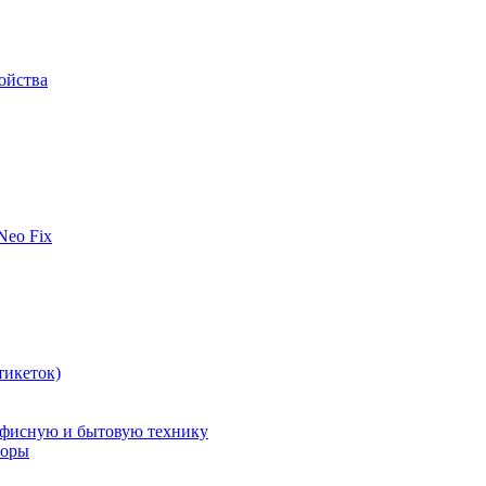
ойства
 Neo Fix
тикеток)
офисную и бытовую технику
поры