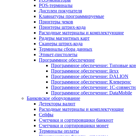
POS-терминалы
Дисплеи покупателя
Клавиатуры программируемые
Принтеры чеков
Принтеры штрих-кода
Расходные материалы и комплектующие
Ридеры магнитных карт
Сканеры штрих-кода
Терминалы сбора данных
Этикет-пистолеты
Программное обеспечение
Программное обеспечение: Типовые к
Программное обеспечение: ilexx
Программное обеспечение: DALION
Программное обеспечение: Клеверенс
Программное обеспечение: 1С-совмест
Программное обеспечение: DataMobile
Банковское оборудование
Детекторы валют
Расходные материалы и комплектующие
Сейфы
Счетчики и сортировщики банкнот
Счетчики и сортировщики монет
Терминалы оплаты