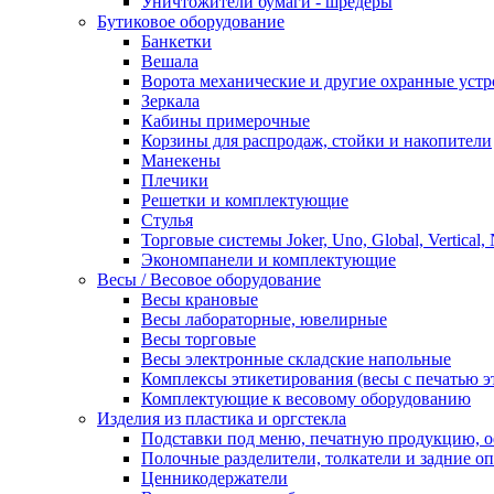
Уничтожители бумаги - шредеры
Бутиковое оборудование
Банкетки
Вешала
Ворота механические и другие охранные устр
Зеркала
Кабины примерочные
Корзины для распродаж, стойки и накопители
Манекены
Плечики
Решетки и комплектующие
Стулья
Торговые системы Joker, Uno, Global, Vertical,
Экономпанели и комплектующие
Весы / Весовое оборудование
Весы крановые
Весы лабораторные, ювелирные
Весы торговые
Весы электронные складские напольные
Комплексы этикетирования (весы с печатью э
Комплектующие к весовому оборудованию
Изделия из пластика и оргстекла
Подставки под меню, печатную продукцию, 
Полочные разделители, толкатели и задние о
Ценникодержатели