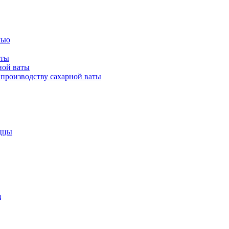
лью
аты
ной ваты
производству сахарной ваты
ццы
я