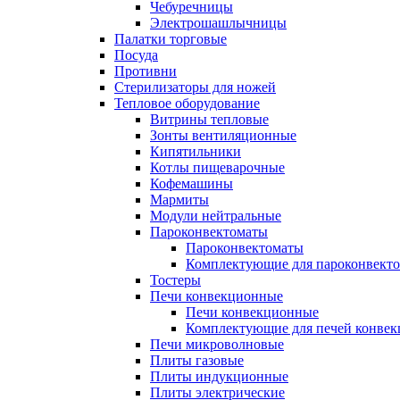
Чебуречницы
Электрошашлычницы
Палатки торговые
Посуда
Противни
Стерилизаторы для ножей
Тепловое оборудование
Витрины тепловые
Зонты вентиляционные
Кипятильники
Котлы пищеварочные
Кофемашины
Мармиты
Модули нейтральные
Пароконвектоматы
Пароконвектоматы
Комплектующие для пароконвекто
Тостеры
Печи конвекционные
Печи конвекционные
Комплектующие для печей конве
Печи микроволновые
Плиты газовые
Плиты индукционные
Плиты электрические