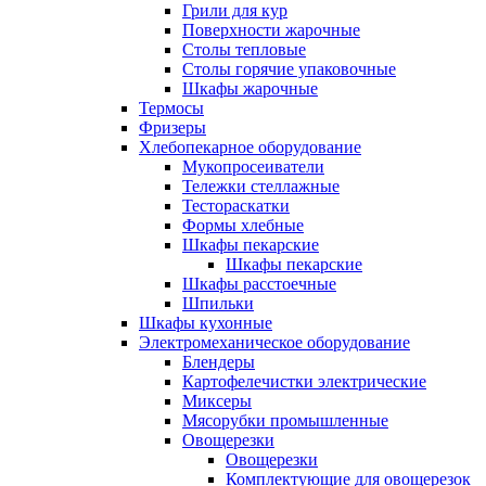
Грили для кур
Поверхности жарочные
Столы тепловые
Столы горячие упаковочные
Шкафы жарочные
Термосы
Фризеры
Хлебопекарное оборудование
Мукопросеиватели
Тележки стеллажные
Тестораскатки
Формы хлебные
Шкафы пекарские
Шкафы пекарские
Шкафы расстоечные
Шпильки
Шкафы кухонные
Электромеханическое оборудование
Блендеры
Картофелечистки электрические
Миксеры
Мясорубки промышленные
Овощерезки
Овощерезки
Комплектующие для овощерезок