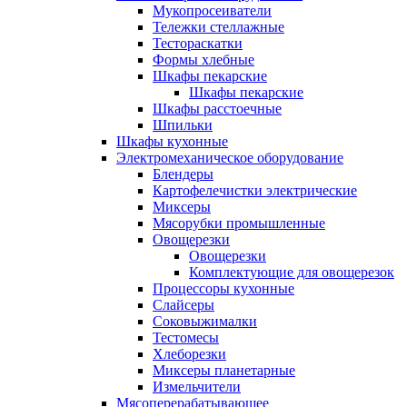
Мукопросеиватели
Тележки стеллажные
Тестораскатки
Формы хлебные
Шкафы пекарские
Шкафы пекарские
Шкафы расстоечные
Шпильки
Шкафы кухонные
Электромеханическое оборудование
Блендеры
Картофелечистки электрические
Миксеры
Мясорубки промышленные
Овощерезки
Овощерезки
Комплектующие для овощерезок
Процессоры кухонные
Слайсеры
Соковыжималки
Тестомесы
Хлеборезки
Миксеры планетарные
Измельчители
Мясоперерабатывающее