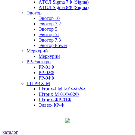
АТОЛ Sigma 7Ф (Sigma)
АТОЛ Sigma 8Ф (Sigma)
Эвотор
Эвотор 10
Эвотор 7.2
Эвотор 5
Эвотор 5I
Эвотор 7.3
Эвотор Power
Меркурий
Меркурий
РР-Электро
РР-01Ф
РР-02Ф
РР-04Ф
ШТРИХ-М
Штрих-Light-01Ф/02Ф
Штрих-М-01Ф/02Ф
Штрих-ФР-01Ф
Элвес-ФР-Ф
каталог