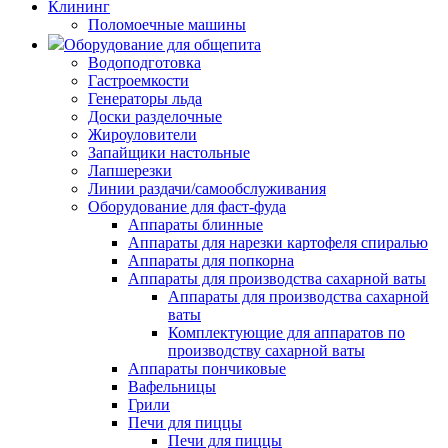
Клининг
Поломоечные машины
Оборудование для общепита
Водоподготовка
Гастроемкости
Генераторы льда
Доски разделочные
Жироуловители
Запайщики настольные
Лапшерезки
Линии раздачи/самообслуживания
Оборудование для фаст-фуда
Аппараты блинные
Аппараты для нарезки картофеля спиралью
Аппараты для попкорна
Аппараты для производства сахарной ваты
Аппараты для производства сахарной
ваты
Комплектующие для аппаратов по
производству сахарной ваты
Аппараты пончиковые
Вафельницы
Грили
Печи для пиццы
Печи для пиццы