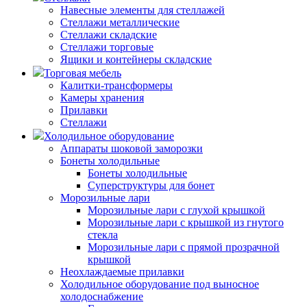
Навесные элементы для стеллажей
Стеллажи металлические
Стеллажи складские
Стеллажи торговые
Ящики и контейнеры складские
Торговая мебель
Калитки-трансформеры
Камеры хранения
Прилавки
Стеллажи
Холодильное оборудование
Аппараты шоковой заморозки
Бонеты холодильные
Бонеты холодильные
Суперструктуры для бонет
Морозильные лари
Морозильные лари с глухой крышкой
Морозильные лари с крышкой из гнутого
стекла
Морозильные лари с прямой прозрачной
крышкой
Неохлаждаемые прилавки
Холодильное оборудование под выносное
холодоснабжение