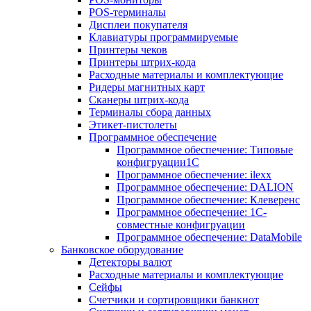
POS-терминалы
Дисплеи покупателя
Клавиатуры программируемые
Принтеры чеков
Принтеры штрих-кода
Расходные материалы и комплектующие
Ридеры магнитных карт
Сканеры штрих-кода
Терминалы сбора данных
Этикет-пистолеты
Программное обеспечение
Программное обеспечение: Типовые
конфигруации1С
Программное обеспечение: ilexx
Программное обеспечение: DALION
Программное обеспечение: Клеверенс
Программное обеспечение: 1С-
совместные конфигруации
Программное обеспечение: DataMobile
Банковское оборудование
Детекторы валют
Расходные материалы и комплектующие
Сейфы
Счетчики и сортировщики банкнот