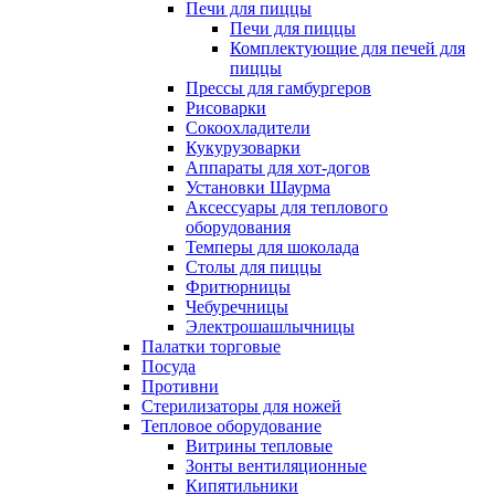
Печи для пиццы
Печи для пиццы
Комплектующие для печей для
пиццы
Прессы для гамбургеров
Рисоварки
Сокоохладители
Кукурузоварки
Аппараты для хот-догов
Установки Шаурма
Аксессуары для теплового
оборудования
Темперы для шоколада
Столы для пиццы
Фритюрницы
Чебуречницы
Электрошашлычницы
Палатки торговые
Посуда
Противни
Стерилизаторы для ножей
Тепловое оборудование
Витрины тепловые
Зонты вентиляционные
Кипятильники