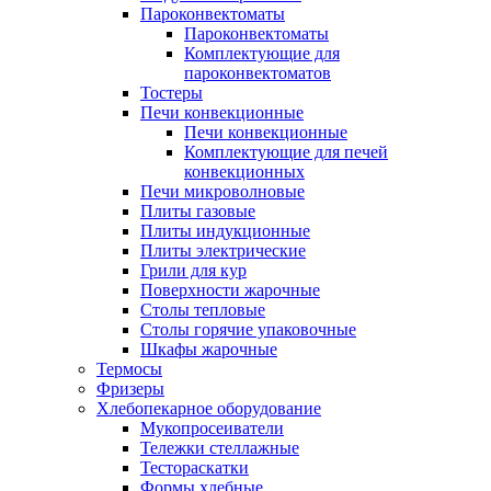
Пароконвектоматы
Пароконвектоматы
Комплектующие для
пароконвектоматов
Тостеры
Печи конвекционные
Печи конвекционные
Комплектующие для печей
конвекционных
Печи микроволновые
Плиты газовые
Плиты индукционные
Плиты электрические
Грили для кур
Поверхности жарочные
Столы тепловые
Столы горячие упаковочные
Шкафы жарочные
Термосы
Фризеры
Хлебопекарное оборудование
Мукопросеиватели
Тележки стеллажные
Тестораскатки
Формы хлебные