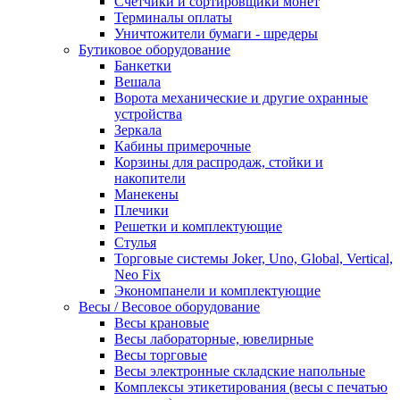
Счетчики и сортировщики монет
Терминалы оплаты
Уничтожители бумаги - шредеры
Бутиковое оборудование
Банкетки
Вешала
Ворота механические и другие охранные
устройства
Зеркала
Кабины примерочные
Корзины для распродаж, стойки и
накопители
Манекены
Плечики
Решетки и комплектующие
Стулья
Торговые системы Joker, Uno, Global, Vertical,
Neo Fix
Экономпанели и комплектующие
Весы / Весовое оборудование
Весы крановые
Весы лабораторные, ювелирные
Весы торговые
Весы электронные складские напольные
Комплексы этикетирования (весы с печатью