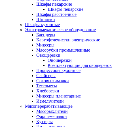
Шкафы пекарские
Шкафы пекарские
Шкафы расстоечные
Шпильки
Шкафы кухонные
Электромеханическое оборудование
Блендеры
Картофелечистки электрические
Миксеры
Мясорубки промышленные
Овощерезки
Овощерезки
Комплектующие для овощерезок
Процессоры кухонные
Слайсеры
Соковыжималки
Тестомесы
Хлеборезки
Миксеры планетарные
Измельчители
Мясоперерабатывающее
Мясорыхлители
Фаршемешалки
Куттеры
Пилы для мяса