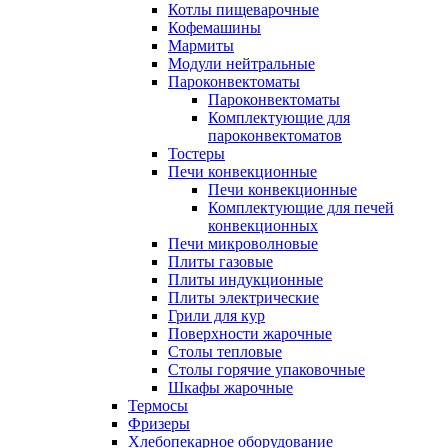
Котлы пищеварочные
Кофемашины
Мармиты
Модули нейтральные
Пароконвектоматы
Пароконвектоматы
Комплектующие для
пароконвектоматов
Тостеры
Печи конвекционные
Печи конвекционные
Комплектующие для печей
конвекционных
Печи микроволновые
Плиты газовые
Плиты индукционные
Плиты электрические
Грили для кур
Поверхности жарочные
Столы тепловые
Столы горячие упаковочные
Шкафы жарочные
Термосы
Фризеры
Хлебопекарное оборудование