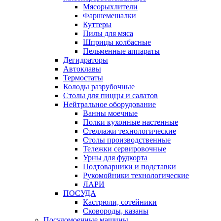
Мясорыхлители
Фаршемешалки
Куттеры
Пилы для мяса
Шприцы колбасные
Пельменные аппараты
Дегидраторы
Автоклавы
Термостаты
Колоды разрубочные
Столы для пиццы и салатов
Нейтральное оборудование
Ванны моечные
Полки кухонные настенные
Стеллажи технологические
Столы производственные
Тележки сервировочные
Урны для фудкорта
Подтоварники и подставки
Рукомойники технологические
ЛАРИ
ПОСУДА
Кастрюли, сотейники
Сковороды, казаны
Посудомоечные машины