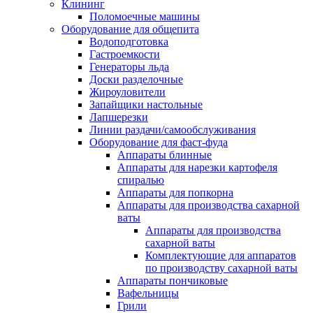
Клининг
Поломоечные машины
Оборудование для общепита
Водоподготовка
Гастроемкости
Генераторы льда
Доски разделочные
Жироуловители
Запайщики настольные
Лапшерезки
Линии раздачи/самообслуживания
Оборудование для фаст-фуда
Аппараты блинные
Аппараты для нарезки картофеля
спиралью
Аппараты для попкорна
Аппараты для производства сахарной
ваты
Аппараты для производства
сахарной ваты
Комплектующие для аппаратов
по производству сахарной ваты
Аппараты пончиковые
Вафельницы
Грили