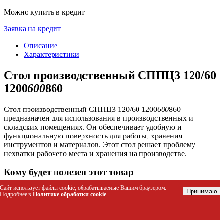
Можно купить в кредит
Заявка на кредит
Описание
Характеристики
Стол производственный СППЦ3 120/60
1200
600
860
Стол производственный СППЦ3 120/60 1200
600
860
предназначен для использования в производственных и
складских помещениях. Он обеспечивает удобную и
функциональную поверхность для работы, хранения
инструментов и материалов. Этот стол решает проблему
нехватки рабочего места и хранения на производстве.
Кому будет полезен этот товар
Сайт использует файлы cookie, обрабатываемые Вашим браузером.
Работникам производственных цехов для организации
Принимаю
Подробнее в
Политике обработки cookie
.
рабочего места
Складским работникам для хранения и обработки
товаров