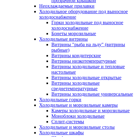
прозрачной крышкой
Неохлаждаемые прилавки
Холодильное оборудование под выносное
холодоснабжение
Горки холодильные под выносное
холодоснабжение
Бонеты морозильные
Холодильные витрины
Витрины "рыба на льду" (витрины
рыбные)
Витрины кондитерские
Витрины низкотемпературные
Витрины холодильные и тепловые
настольные
Витрины холодильные открытые
Витрины холодильные
среднетемпературные
Витрины холодильные универсальные
Холодильные горки
Холодильные и морозильные камеры
Камеры холодильные и морозильные
Моноблоки холодильные
Сплит-системы
Холодильные и морозильные столы
Холодильные шкафы