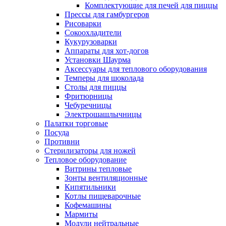
Комплектующие для печей для пиццы
Прессы для гамбургеров
Рисоварки
Сокоохладители
Кукурузоварки
Аппараты для хот-догов
Установки Шаурма
Аксессуары для теплового оборудования
Темперы для шоколада
Столы для пиццы
Фритюрницы
Чебуречницы
Электрошашлычницы
Палатки торговые
Посуда
Противни
Стерилизаторы для ножей
Тепловое оборудование
Витрины тепловые
Зонты вентиляционные
Кипятильники
Котлы пищеварочные
Кофемашины
Мармиты
Модули нейтральные