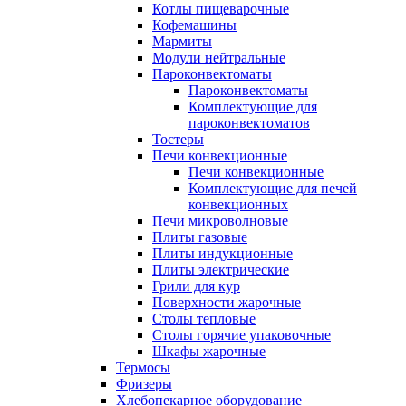
Котлы пищеварочные
Кофемашины
Мармиты
Модули нейтральные
Пароконвектоматы
Пароконвектоматы
Комплектующие для
пароконвектоматов
Тостеры
Печи конвекционные
Печи конвекционные
Комплектующие для печей
конвекционных
Печи микроволновые
Плиты газовые
Плиты индукционные
Плиты электрические
Грили для кур
Поверхности жарочные
Столы тепловые
Столы горячие упаковочные
Шкафы жарочные
Термосы
Фризеры
Хлебопекарное оборудование