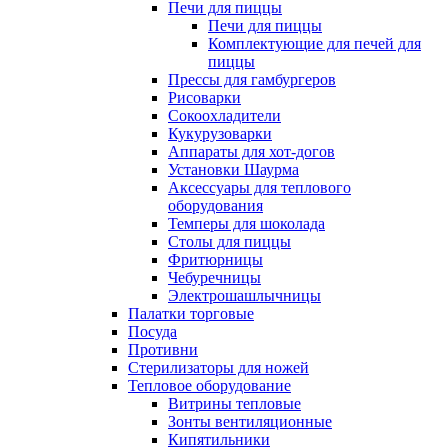
Печи для пиццы
Печи для пиццы
Комплектующие для печей для
пиццы
Прессы для гамбургеров
Рисоварки
Сокоохладители
Кукурузоварки
Аппараты для хот-догов
Установки Шаурма
Аксессуары для теплового
оборудования
Темперы для шоколада
Столы для пиццы
Фритюрницы
Чебуречницы
Электрошашлычницы
Палатки торговые
Посуда
Противни
Стерилизаторы для ножей
Тепловое оборудование
Витрины тепловые
Зонты вентиляционные
Кипятильники