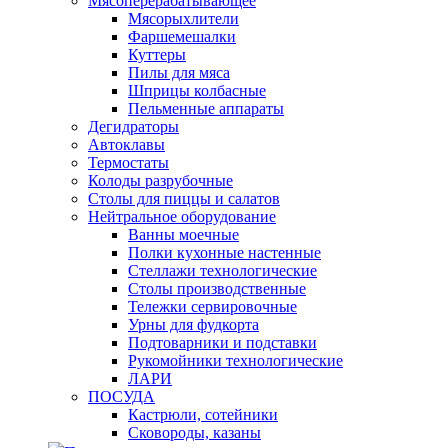
Мясоперерабатывающее
Мясорыхлители
Фаршемешалки
Куттеры
Пилы для мяса
Шприцы колбасные
Пельменные аппараты
Дегидраторы
Автоклавы
Термостаты
Колоды разрубочные
Столы для пиццы и салатов
Нейтральное оборудование
Ванны моечные
Полки кухонные настенные
Стеллажи технологические
Столы производственные
Тележки сервировочные
Урны для фудкорта
Подтоварники и подставки
Рукомойники технологические
ЛАРИ
ПОСУДА
Кастрюли, сотейники
Сковороды, казаны