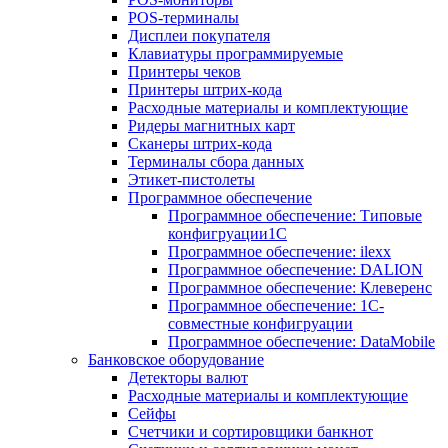
POS-терминалы
Дисплеи покупателя
Клавиатуры программируемые
Принтеры чеков
Принтеры штрих-кода
Расходные материалы и комплектующие
Ридеры магнитных карт
Сканеры штрих-кода
Терминалы сбора данных
Этикет-пистолеты
Программное обеспечение
Программное обеспечение: Типовые
конфигруации1С
Программное обеспечение: ilexx
Программное обеспечение: DALION
Программное обеспечение: Клеверенс
Программное обеспечение: 1С-
совместные конфигруации
Программное обеспечение: DataMobile
Банковское оборудование
Детекторы валют
Расходные материалы и комплектующие
Сейфы
Счетчики и сортировщики банкнот