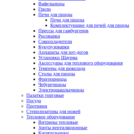
Вафельницы
Грили
Печи для пиццы
Печи для пиццы
Комплектующие для печей для пиццы
Прессы для гамбургеров
Рисоварки
Сокоохладители
Кукурузоварки
Аппараты для хот-догов
Установки Шаурма
Аксессуары для теплового оборудования
Темперы для шоколада
Столы для пиццы
Фритюрницы
Чебуречницы
Электрошашлычницы
Палатки торговые
Посуда
Противни
Стерилизаторы для ножей
Тепловое оборудование
Витрины тепловые
Зонты вентиляционные
Кипятильники