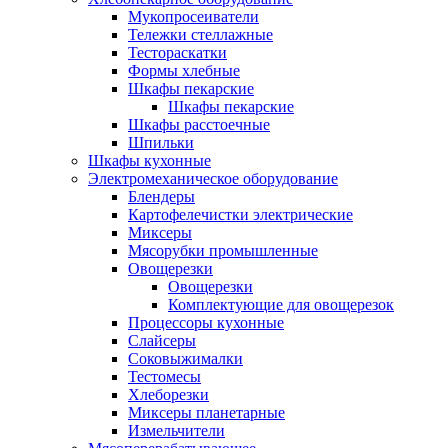
Мукопросеиватели
Тележки стеллажные
Тестораскатки
Формы хлебные
Шкафы пекарские
Шкафы пекарские
Шкафы расстоечные
Шпильки
Шкафы кухонные
Электромеханическое оборудование
Блендеры
Картофелечистки электрические
Миксеры
Мясорубки промышленные
Овощерезки
Овощерезки
Комплектующие для овощерезок
Процессоры кухонные
Слайсеры
Соковыжималки
Тестомесы
Хлеборезки
Миксеры планетарные
Измельчители