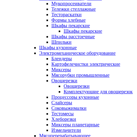
Мукопросеиватели
Тележки стеллажные
Тестораскатки
Формы хлебные
Шкафы пекарские
Шкафы пекарские
Шкафы расстоечные
Шпильки
Шкафы кухонные
Электромеханическое оборудование
Блендеры
Картофелечистки электрические
Миксеры
Мясорубки промышленные
Овощерезки
Овощерезки
Комплектующие для овощерезок
Процессоры кухонные
Слайсеры
Соковыжималки
Тестомесы
Хлеборезки
Миксеры планетарные
Измельчители
Мясоперерабатывающее