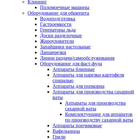
Клининг
Поломоечные машины
Оборудование для общепита
Водоподготовка
Гастроемкости
Генераторы льда
Доски разделочные
Жироуловители
Запайщики настольные
Лапшерезки
Линии раздачи/самообслуживания
Оборудование для фаст-фуда
Аппараты блинные
Аппараты для нарезки картофеля
спиралью
Аппараты для попкорна
Аппараты для производства сахарной
ваты
Аппараты для производства
сахарной ваты
Комплектующие для аппаратов
по производству сахарной ваты
Аппараты пончиковые
Вафельницы
Грили