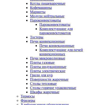
Котлы пищеварочные
Кофемашины
Мармиты
Модули нейтральные
Пароконвектоматы
Пароконвектоматы
Комплектующие для
пароконвектоматов
Тостеры
Печи конвекционные
Печи конвекционные
Комплектующие для печей
конвекционных
Печи микроволновые
Плиты газовые
Плиты индукционные
Плиты электрические
Грили для кур
Поверхности жарочные
Столы тепловые
Столы горячие упаковочные
Шкафы жарочные
Термосы
Фризеры
Хлебопекарное оборудование