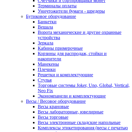
Счетчики и сортировщики монет
Терминалы оплаты
Уничтожители бумаги - шредеры
Бутиковое оборудование
Банкетки
Вешала
Ворота механические и другие охранные
устройства
Зеркала
Кабины примерочные
Корзины для распродаж, стойки и
накопители
Манекены
Плечики
Решетки и комплектующие
Стулья
Торговые системы Joker, Uno, Global, Vertical,
Neo Fix
Экономпанели и комплектующие
Весы / Весовое оборудование
Весы крановые
Весы лабораторные, ювелирные
Весы торговые
Весы электронные складские напольные
Комплексы этикетирования (весы с печатью