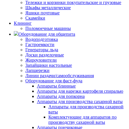
Тележки и корзинки покупательские и грузовые
Шкафы металлические
Ящики почтовые
Скамейки
Клининг
Поломоечные машины
Оборудование для общепита
Водоподготовка
Гастроемкости
Генераторы льда
Доски разделочные
Жироуловители
Запайщики настольные
Лапшерезки
Линии раздачи/самообслуживания
Оборудование для фаст-фуда
Аппараты блинные
Аппараты для нарезки картофеля спиралью
Аппараты для попкорна
Аппараты для производства сахарной ваты
Аппараты для производства сахарной
ваты
Комплектующие для аппаратов по
производству сахарной ваты
Аппараты пончиковые