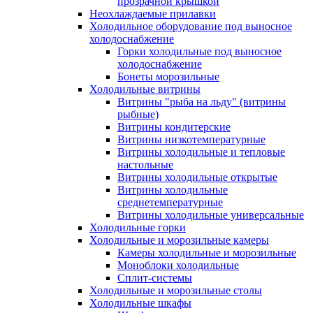
прозрачной крышкой
Неохлаждаемые прилавки
Холодильное оборудование под выносное
холодоснабжение
Горки холодильные под выносное
холодоснабжение
Бонеты морозильные
Холодильные витрины
Витрины "рыба на льду" (витрины
рыбные)
Витрины кондитерские
Витрины низкотемпературные
Витрины холодильные и тепловые
настольные
Витрины холодильные открытые
Витрины холодильные
среднетемпературные
Витрины холодильные универсальные
Холодильные горки
Холодильные и морозильные камеры
Камеры холодильные и морозильные
Моноблоки холодильные
Сплит-системы
Холодильные и морозильные столы
Холодильные шкафы