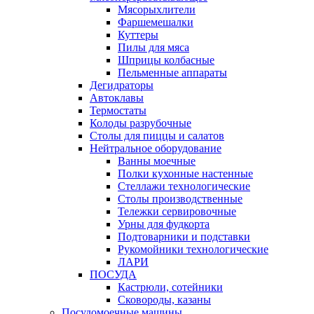
Мясорыхлители
Фаршемешалки
Куттеры
Пилы для мяса
Шприцы колбасные
Пельменные аппараты
Дегидраторы
Автоклавы
Термостаты
Колоды разрубочные
Столы для пиццы и салатов
Нейтральное оборудование
Ванны моечные
Полки кухонные настенные
Стеллажи технологические
Столы производственные
Тележки сервировочные
Урны для фудкорта
Подтоварники и подставки
Рукомойники технологические
ЛАРИ
ПОСУДА
Кастрюли, сотейники
Сковороды, казаны
Посудомоечные машины