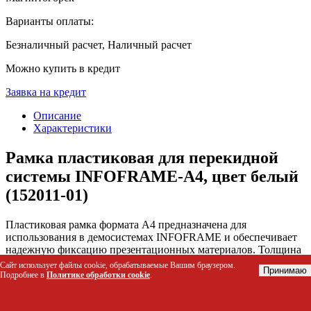
Варианты оплаты:
Безналичный расчет, Наличный расчет
Можно купить в кредит
Заявка на кредит
Описание
Характеристики
Рамка пластиковая для перекидной
системы INFOFRAME-A4, цвет белый
(152011-01)
Пластиковая рамка формата А4 предназначена для
использования в демосистемах INFOFRAME и обеспечивает
надежную фиксацию презентационных материалов. Толщина
держателя 6 мм позволяет размещать стандартные документы
Сайт использует файлы cookie, обрабатываемые Вашим браузером.
Принимаю
и рекламные носители, защищая их от повреждений
Подробнее в
Политике обработки cookie
.
благодаря совместимости с антибликовым протектором.