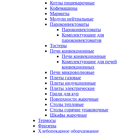
Котлы пищеварочные
Кофемашины
Мармиты
Модули нейтральные
Пароконвектоматы
Пароконвектоматы
Комплектующие для
пароконвектоматов
Тостеры
Печи конвекционные
Печи конвекционные
Комплектующие для печей
конвекционных
Печи микроволновые
Плиты газовые
Плиты индукционные
Плиты электрические
Грили для кур
Поверхности жарочные
Столы тепловые
Столы горячие упаковочные
Шкафы жарочные
Термосы
Фризеры
Хлебопекарное оборудование