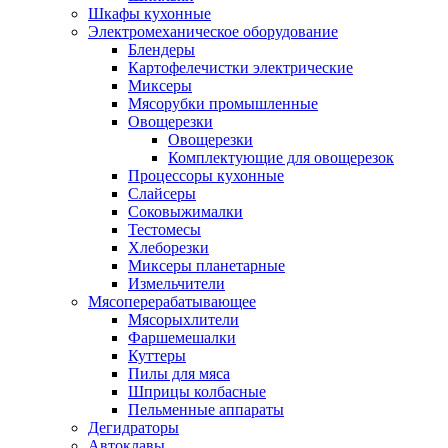
Шкафы кухонные
Электромеханическое оборудование
Блендеры
Картофелечистки электрические
Миксеры
Мясорубки промышленные
Овощерезки
Овощерезки
Комплектующие для овощерезок
Процессоры кухонные
Слайсеры
Соковыжималки
Тестомесы
Хлеборезки
Миксеры планетарные
Измельчители
Мясоперерабатывающее
Мясорыхлители
Фаршемешалки
Куттеры
Пилы для мяса
Шприцы колбасные
Пельменные аппараты
Дегидраторы
Автоклавы