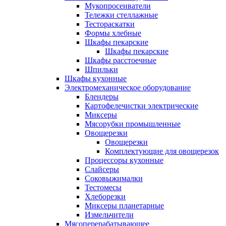
Мукопросеиватели
Тележки стеллажные
Тестораскатки
Формы хлебные
Шкафы пекарские
Шкафы пекарские
Шкафы расстоечные
Шпильки
Шкафы кухонные
Электромеханическое оборудование
Блендеры
Картофелечистки электрические
Миксеры
Мясорубки промышленные
Овощерезки
Овощерезки
Комплектующие для овощерезок
Процессоры кухонные
Слайсеры
Соковыжималки
Тестомесы
Хлеборезки
Миксеры планетарные
Измельчители
Мясоперерабатывающее