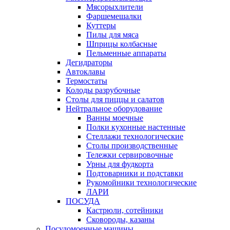
Мясорыхлители
Фаршемешалки
Куттеры
Пилы для мяса
Шприцы колбасные
Пельменные аппараты
Дегидраторы
Автоклавы
Термостаты
Колоды разрубочные
Столы для пиццы и салатов
Нейтральное оборудование
Ванны моечные
Полки кухонные настенные
Стеллажи технологические
Столы производственные
Тележки сервировочные
Урны для фудкорта
Подтоварники и подставки
Рукомойники технологические
ЛАРИ
ПОСУДА
Кастрюли, сотейники
Сковороды, казаны
Посудомоечные машины