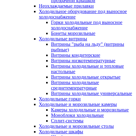
прозрачной крышкой
Неохлаждаемые прилавки
Холодильное оборудование под выносное
холодоснабжение
Горки холодильные под выносное
холодоснабжение
Бонеты морозильные
Холодильные витрины
Витрины "рыба на льду" (витрины
рыбные)
Витрины кондитерские
Витрины низкотемпературные
Витрины холодильные и тепловые
настольные
Витрины холодильные открытые
Витрины холодильные
среднетемпературные
Витрины холодильные универсальные
Холодильные горки
Холодильные и морозильные камеры
Камеры холодильные и морозильные
Моноблоки холодильные
Сплит-системы
Холодильные и морозильные столы
Холодильные шкафы