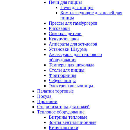
Печи для пиццы
Печи для пиццы
Комплектующие для печей для
пиццы
Прессы для гамбургеров
Рисоварки
Сокоохладители
Кукурузоварки
Аппараты для хот-догов
Установки Шаурма
Аксессуары для теплового
оборудования
Темперы для шоколада
Столы для пиццы
Фритюрницы
Чебуречницы
Электрошашлычницы
Палатки торговые
Посуда
Противни
Стерилизаторы для ножей
Тепловое оборудование
Витрины тепловые
Зонты вентиляционные
Кипятильники