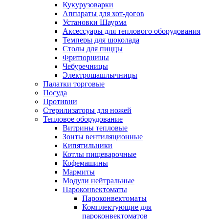
Кукурузоварки
Аппараты для хот-догов
Установки Шаурма
Аксессуары для теплового оборудования
Темперы для шоколада
Столы для пиццы
Фритюрницы
Чебуречницы
Электрошашлычницы
Палатки торговые
Посуда
Противни
Стерилизаторы для ножей
Тепловое оборудование
Витрины тепловые
Зонты вентиляционные
Кипятильники
Котлы пищеварочные
Кофемашины
Мармиты
Модули нейтральные
Пароконвектоматы
Пароконвектоматы
Комплектующие для
пароконвектоматов