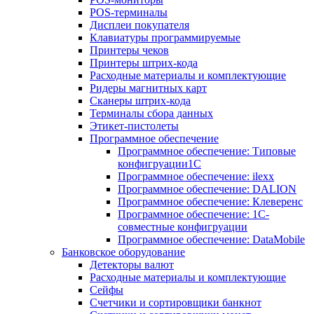
POS-терминалы
Дисплеи покупателя
Клавиатуры программируемые
Принтеры чеков
Принтеры штрих-кода
Расходные материалы и комплектующие
Ридеры магнитных карт
Сканеры штрих-кода
Терминалы сбора данных
Этикет-пистолеты
Программное обеспечение
Программное обеспечение: Типовые
конфигруации1С
Программное обеспечение: ilexx
Программное обеспечение: DALION
Программное обеспечение: Клеверенс
Программное обеспечение: 1С-
совместные конфигруации
Программное обеспечение: DataMobile
Банковское оборудование
Детекторы валют
Расходные материалы и комплектующие
Сейфы
Счетчики и сортировщики банкнот