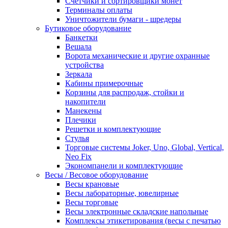
Счетчики и сортировщики монет
Терминалы оплаты
Уничтожители бумаги - шредеры
Бутиковое оборудование
Банкетки
Вешала
Ворота механические и другие охранные
устройства
Зеркала
Кабины примерочные
Корзины для распродаж, стойки и
накопители
Манекены
Плечики
Решетки и комплектующие
Стулья
Торговые системы Joker, Uno, Global, Vertical,
Neo Fix
Экономпанели и комплектующие
Весы / Весовое оборудование
Весы крановые
Весы лабораторные, ювелирные
Весы торговые
Весы электронные складские напольные
Комплексы этикетирования (весы с печатью