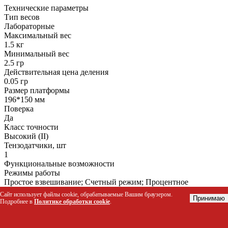
Технические параметры
Тип весов
Лабораторные
Максимальный вес
1.5 кг
Минимальный вес
2.5 гр
Действительная цена деления
0.05 гр
Размер платформы
196*150 мм
Поверка
Да
Класс точности
Высокий (II)
Тензодатчики, шт
1
Функциональные возможности
Режимы работы
Простое взвешивание; Счетный режим; Процентное
взвешивание; Расчет плотности; Учет веса тары
Сайт использует файлы cookie, обрабатываемые Вашим браузером.
Принимаю
Звуковая и визуальная индикация
Подробнее в
Политике обработки cookie
.
Да
Печать этикеток
Нет