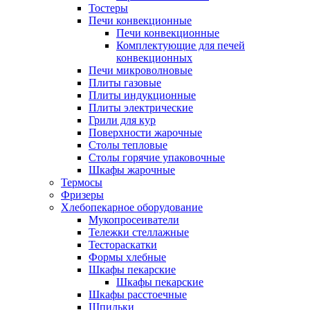
Тостеры
Печи конвекционные
Печи конвекционные
Комплектующие для печей
конвекционных
Печи микроволновые
Плиты газовые
Плиты индукционные
Плиты электрические
Грили для кур
Поверхности жарочные
Столы тепловые
Столы горячие упаковочные
Шкафы жарочные
Термосы
Фризеры
Хлебопекарное оборудование
Мукопросеиватели
Тележки стеллажные
Тестораскатки
Формы хлебные
Шкафы пекарские
Шкафы пекарские
Шкафы расстоечные
Шпильки