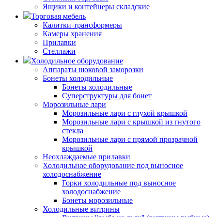
Ящики и контейнеры складские
Торговая мебель
Калитки-трансформеры
Камеры хранения
Прилавки
Стеллажи
Холодильное оборудование
Аппараты шоковой заморозки
Бонеты холодильные
Бонеты холодильные
Суперструктуры для бонет
Морозильные лари
Морозильные лари с глухой крышкой
Морозильные лари с крышкой из гнутого
стекла
Морозильные лари с прямой прозрачной
крышкой
Неохлаждаемые прилавки
Холодильное оборудование под выносное
холодоснабжение
Горки холодильные под выносное
холодоснабжение
Бонеты морозильные
Холодильные витрины