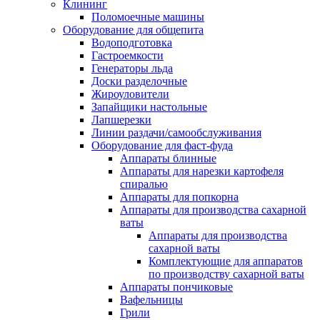
Клининг
Поломоечные машины
Оборудование для общепита
Водоподготовка
Гастроемкости
Генераторы льда
Доски разделочные
Жироуловители
Запайщики настольные
Лапшерезки
Линии раздачи/самообслуживания
Оборудование для фаст-фуда
Аппараты блинные
Аппараты для нарезки картофеля
спиралью
Аппараты для попкорна
Аппараты для производства сахарной
ваты
Аппараты для производства
сахарной ваты
Комплектующие для аппаратов
по производству сахарной ваты
Аппараты пончиковые
Вафельницы
Грили