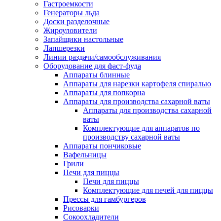
Гастроемкости
Генераторы льда
Доски разделочные
Жироуловители
Запайщики настольные
Лапшерезки
Линии раздачи/самообслуживания
Оборудование для фаст-фуда
Аппараты блинные
Аппараты для нарезки картофеля спиралью
Аппараты для попкорна
Аппараты для производства сахарной ваты
Аппараты для производства сахарной
ваты
Комплектующие для аппаратов по
производству сахарной ваты
Аппараты пончиковые
Вафельницы
Грили
Печи для пиццы
Печи для пиццы
Комплектующие для печей для пиццы
Прессы для гамбургеров
Рисоварки
Сокоохладители