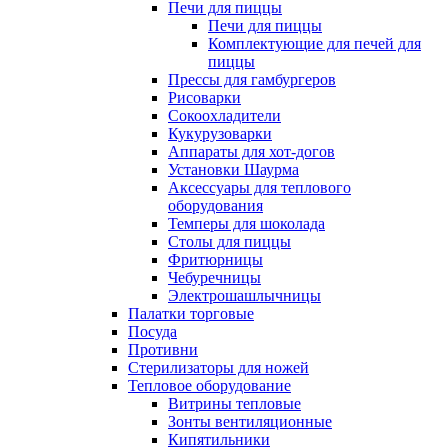
Печи для пиццы
Печи для пиццы
Комплектующие для печей для
пиццы
Прессы для гамбургеров
Рисоварки
Сокоохладители
Кукурузоварки
Аппараты для хот-догов
Установки Шаурма
Аксессуары для теплового
оборудования
Темперы для шоколада
Столы для пиццы
Фритюрницы
Чебуречницы
Электрошашлычницы
Палатки торговые
Посуда
Противни
Стерилизаторы для ножей
Тепловое оборудование
Витрины тепловые
Зонты вентиляционные
Кипятильники