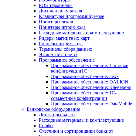
POS-терминалы
Дисплеи покупателя
Клавиатуры программируемые
Принтеры чеков
Принтеры штрих-кода
Расходные материалы и комплектующие
Ридеры магнитных карт
Сканеры штрих-кода
Терминалы сбора данных
Этикет-пистолеты
Программное обеспечение
Программное обеспечение: Типовые
конфигруации1С
Программное обеспечение: ilexx
Программное обеспечение: DALION
Программное обеспечение: Клеверенс
Программное обеспечение: 1С-
совместные конфигруации
Программное обеспечение: DataMobile
Банковское оборудование
Детекторы валют
Расходные материалы и комплектующие
Сейфы
Счетчики и сортировщики банкнот