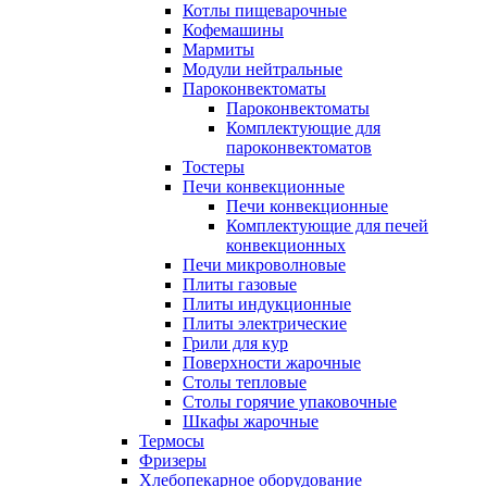
Котлы пищеварочные
Кофемашины
Мармиты
Модули нейтральные
Пароконвектоматы
Пароконвектоматы
Комплектующие для
пароконвектоматов
Тостеры
Печи конвекционные
Печи конвекционные
Комплектующие для печей
конвекционных
Печи микроволновые
Плиты газовые
Плиты индукционные
Плиты электрические
Грили для кур
Поверхности жарочные
Столы тепловые
Столы горячие упаковочные
Шкафы жарочные
Термосы
Фризеры
Хлебопекарное оборудование