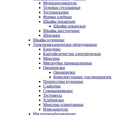
Мукопросеиватели
Тележки стеллажные
Тестораскатки
Формы хлебные
Шкафы пекарские
Шкафы пекарские
Шкафы расстоечные
Шпильки
Шкафы кухонные
Электромеханическое оборудование
Блендеры
Картофелечистки электрические
Миксеры
Мясорубки промышленные
Овощерезки
Овощерезки
Комплектующие для овощерезок
Процессоры кухонные
Слайсеры
Соковыжималки
Тестомесы
Хлеборезки
Миксеры планетарные
Измельчители
Мясоперерабатывающее