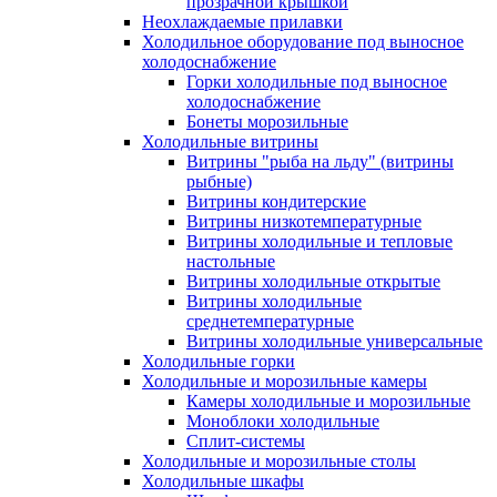
прозрачной крышкой
Неохлаждаемые прилавки
Холодильное оборудование под выносное
холодоснабжение
Горки холодильные под выносное
холодоснабжение
Бонеты морозильные
Холодильные витрины
Витрины "рыба на льду" (витрины
рыбные)
Витрины кондитерские
Витрины низкотемпературные
Витрины холодильные и тепловые
настольные
Витрины холодильные открытые
Витрины холодильные
среднетемпературные
Витрины холодильные универсальные
Холодильные горки
Холодильные и морозильные камеры
Камеры холодильные и морозильные
Моноблоки холодильные
Сплит-системы
Холодильные и морозильные столы
Холодильные шкафы