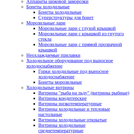
Аппараты шоковой заморозки
Бонеты холодильные
Бонеты холодильные
Суперструктуры для бонет
Морозильные лари
Морозильные лари с глухой крышкой
Морозильные лари с крышкой из гнутого
стекла
Морозильные лари с прямой прозрачной
крышкой
Неохлаждаемые прилавки
Холодильное оборудование под выносное
холодоснабжение
Горки холодильные под выносное
холодоснабжение
Бонеты морозильные
Холодильные витрины
Витрины "рыба на льду" (витрины рыбные)
Витрины кондитерские
Витрины низкотемпературные
Витрины холодильные и тепловые
настольные
Витрины холодильные открытые
Витрины холодильные
среднетемпературные