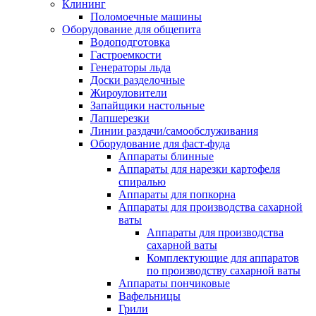
Клининг
Поломоечные машины
Оборудование для общепита
Водоподготовка
Гастроемкости
Генераторы льда
Доски разделочные
Жироуловители
Запайщики настольные
Лапшерезки
Линии раздачи/самообслуживания
Оборудование для фаст-фуда
Аппараты блинные
Аппараты для нарезки картофеля
спиралью
Аппараты для попкорна
Аппараты для производства сахарной
ваты
Аппараты для производства
сахарной ваты
Комплектующие для аппаратов
по производству сахарной ваты
Аппараты пончиковые
Вафельницы
Грили