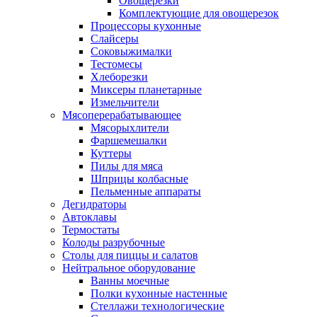
Овощерезки
Комплектующие для овощерезок
Процессоры кухонные
Слайсеры
Соковыжималки
Тестомесы
Хлеборезки
Миксеры планетарные
Измельчители
Мясоперерабатывающее
Мясорыхлители
Фаршемешалки
Куттеры
Пилы для мяса
Шприцы колбасные
Пельменные аппараты
Дегидраторы
Автоклавы
Термостаты
Колоды разрубочные
Столы для пиццы и салатов
Нейтральное оборудование
Ванны моечные
Полки кухонные настенные
Стеллажи технологические