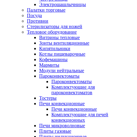
Электрошашлычницы
Палатки торговые
Посуда
Противни
Стерилизаторы для ножей
Тепловое оборудование
Витрины тепловые
Зонты вентиляционные
Кипятильники
Котлы пищеварочные
Кофемашины
Мармиты
Модули нейтральные
Пароконвектоматы
Пароконвектоматы
Комплектующие для
пароконвектоматов
Тостеры
Печи конвекционные
Печи конвекционные
Комплектующие для печей
конвекционных
Печи микроволновые
Плиты газовые
Плиты индукционные