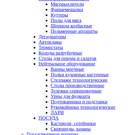
Мясорыхлители
Фаршемешалки
Куттеры
Пилы для мяса
Шприцы колбасные
Пельменные аппараты
Дегидраторы
Автоклавы
Термостаты
Колоды разрубочные
Столы для пиццы и салатов
Нейтральное оборудование
Ванны моечные
Полки кухонные настенные
Стеллажи технологические
Столы производственные
Тележки сервировочные
Урны для фудкорта
Подтоварники и подставки
Рукомойники технологические
ЛАРИ
ПОСУДА
Кастрюли, сотейники
Сковороды, казаны
Посудомоечные машины