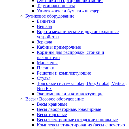
Счетчики и сортировщики монет
Терминалы оплаты
Уничтожители бумаги - шредеры
Бутиковое оборудование
Банкетки
Вешала
Ворота механические и другие охранные
устройства
Зеркала
Кабины примерочные
Корзины для распродаж, стойки и
накопители
Манекены
Плечики
Решетки и комплектующие
Стулья
Торговые системы Joker, Uno, Global, Vertical,
Neo Fix
Экономпанели и комплектующие
Весы / Весовое оборудование
Весы крановые
Весы лабораторные, ювелирные
Весы торговые
Весы электронные складские напольные
Комплексы этикетирования (весы с печатью