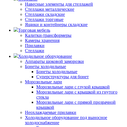
Навесные элементы для стеллажей
Стеллажи металлические
Стеллажи складские
Стеллажи торговые
Ящики и контейнеры складские
Торговая мебель
Калитки-трансформеры
Камеры хранения
Прилавки
Стеллажи
Холодильное оборудование
Аппараты шоковой заморозки
Бонеты холодильные
Бонеты холодильные
Суперструктуры для бонет
Морозильные лари
Морозильные лари с глухой крышкой
Морозильные лари с крышкой из гнутого
стекла
Морозильные лари с прямой прозрачной
крышкой
Неохлаждаемые прилавки
Холодильное оборудование под выносное
холодоснабжение