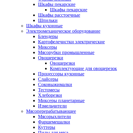
Шкафы пекарские
Шкафы пекарские
Шкафы расстоечные
Шпильки
Шкафы кухонные
Электромеханическое оборудование
Блендеры
Картофелечистки электрические
Миксеры
Мясорубки промышленные
Овощерезки
Овощерезки
Комплектующие для овощерезок
Процессоры кухонные
Слайсеры
Соковыжималки
Тестомесы
Хлеборезки
Миксеры планетарные
Измельчители
Мясоперерабатывающее
Мясорыхлители
Фаршемешалки
Куттеры
Пилы для мяса