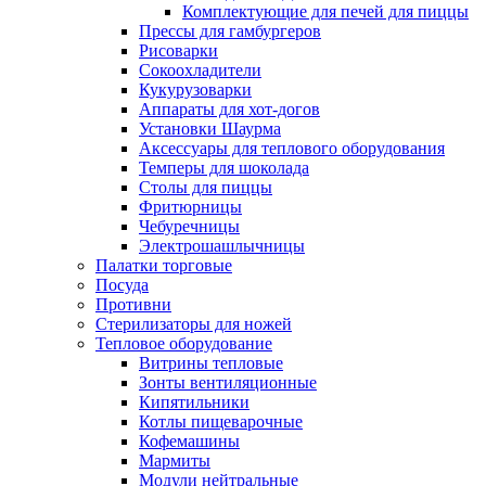
Комплектующие для печей для пиццы
Прессы для гамбургеров
Рисоварки
Сокоохладители
Кукурузоварки
Аппараты для хот-догов
Установки Шаурма
Аксессуары для теплового оборудования
Темперы для шоколада
Столы для пиццы
Фритюрницы
Чебуречницы
Электрошашлычницы
Палатки торговые
Посуда
Противни
Стерилизаторы для ножей
Тепловое оборудование
Витрины тепловые
Зонты вентиляционные
Кипятильники
Котлы пищеварочные
Кофемашины
Мармиты
Модули нейтральные