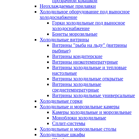
прозрачной крышкой
Неохлаждаемые прилавки
Холодильное оборудование под выносное
холодоснабжение
Горки холодильные под выносное
холодоснабжение
Бонеты морозильные
Холодильные витрины
Витрины "рыба на льду" (витрины
рыбные)
Витрины кондитерские
Витрины низкотемпературные
Витрины холодильные и тепловые
настольные
Витрины холодильные открытые
Витрины холодильные
среднетемпературные
Витрины холодильные универсальные
Холодильные горки
Холодильные и морозильные камеры
Камеры холодильные и морозильные
Моноблоки холодильные
Сплит-системы
Холодильные и морозильные столы
Холодильные шкафы