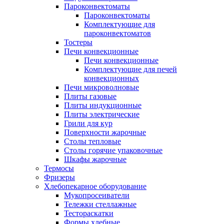
Пароконвектоматы
Пароконвектоматы
Комплектующие для
пароконвектоматов
Тостеры
Печи конвекционные
Печи конвекционные
Комплектующие для печей
конвекционных
Печи микроволновые
Плиты газовые
Плиты индукционные
Плиты электрические
Грили для кур
Поверхности жарочные
Столы тепловые
Столы горячие упаковочные
Шкафы жарочные
Термосы
Фризеры
Хлебопекарное оборудование
Мукопросеиватели
Тележки стеллажные
Тестораскатки
Формы хлебные