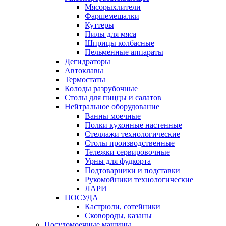
Мясорыхлители
Фаршемешалки
Куттеры
Пилы для мяса
Шприцы колбасные
Пельменные аппараты
Дегидраторы
Автоклавы
Термостаты
Колоды разрубочные
Столы для пиццы и салатов
Нейтральное оборудование
Ванны моечные
Полки кухонные настенные
Стеллажи технологические
Столы производственные
Тележки сервировочные
Урны для фудкорта
Подтоварники и подставки
Рукомойники технологические
ЛАРИ
ПОСУДА
Кастрюли, сотейники
Сковороды, казаны
Посудомоечные машины