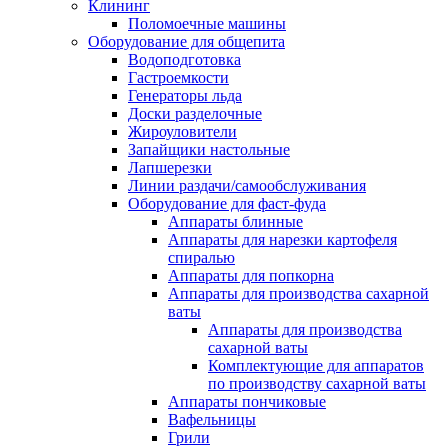
Клининг
Поломоечные машины
Оборудование для общепита
Водоподготовка
Гастроемкости
Генераторы льда
Доски разделочные
Жироуловители
Запайщики настольные
Лапшерезки
Линии раздачи/самообслуживания
Оборудование для фаст-фуда
Аппараты блинные
Аппараты для нарезки картофеля
спиралью
Аппараты для попкорна
Аппараты для производства сахарной
ваты
Аппараты для производства
сахарной ваты
Комплектующие для аппаратов
по производству сахарной ваты
Аппараты пончиковые
Вафельницы
Грили