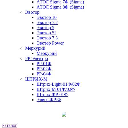
АТОЛ Sigma 7Ф (Sigma)
АТОЛ Sigma 8Ф (Sigma)
Эвотор
Эвотор 10
Эвотор 7.2
Эвотор 5
Эвотор 5I
Эвотор 7.3
Эвотор Power
Меркурий
Меркурий
РР-Электро
РР-01Ф
РР-02Ф
РР-04Ф
ШТРИХ-М
Штрих-Light-01Ф/02Ф
Штрих-М-01Ф/02Ф
Штрих-ФР-01Ф
Элвес-ФР-Ф
каталог