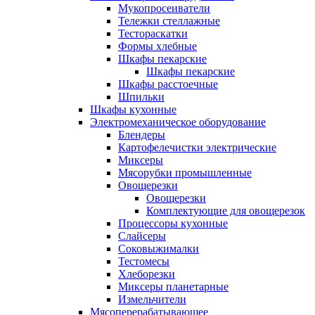
Мукопросеиватели
Тележки стеллажные
Тестораскатки
Формы хлебные
Шкафы пекарские
Шкафы пекарские
Шкафы расстоечные
Шпильки
Шкафы кухонные
Электромеханическое оборудование
Блендеры
Картофелечистки электрические
Миксеры
Мясорубки промышленные
Овощерезки
Овощерезки
Комплектующие для овощерезок
Процессоры кухонные
Слайсеры
Соковыжималки
Тестомесы
Хлеборезки
Миксеры планетарные
Измельчители
Мясоперерабатывающее