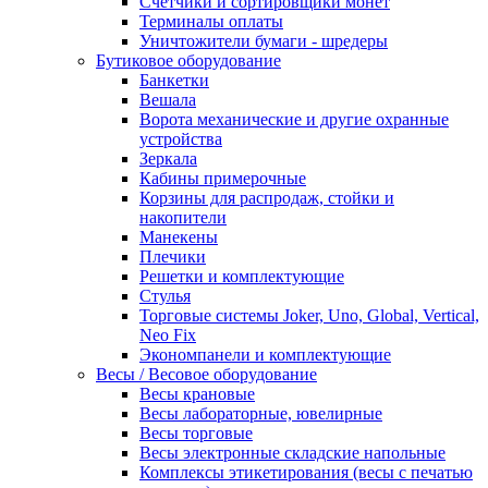
Счетчики и сортировщики монет
Терминалы оплаты
Уничтожители бумаги - шредеры
Бутиковое оборудование
Банкетки
Вешала
Ворота механические и другие охранные
устройства
Зеркала
Кабины примерочные
Корзины для распродаж, стойки и
накопители
Манекены
Плечики
Решетки и комплектующие
Стулья
Торговые системы Joker, Uno, Global, Vertical,
Neo Fix
Экономпанели и комплектующие
Весы / Весовое оборудование
Весы крановые
Весы лабораторные, ювелирные
Весы торговые
Весы электронные складские напольные
Комплексы этикетирования (весы с печатью