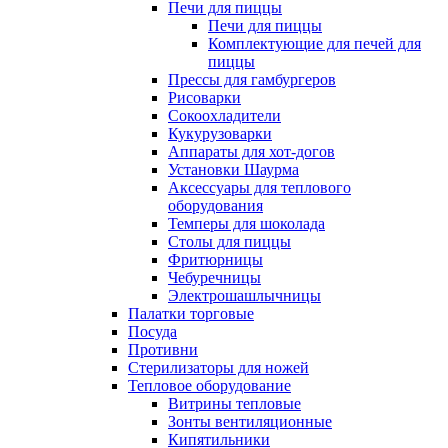
Печи для пиццы
Печи для пиццы
Комплектующие для печей для
пиццы
Прессы для гамбургеров
Рисоварки
Сокоохладители
Кукурузоварки
Аппараты для хот-догов
Установки Шаурма
Аксессуары для теплового
оборудования
Темперы для шоколада
Столы для пиццы
Фритюрницы
Чебуречницы
Электрошашлычницы
Палатки торговые
Посуда
Противни
Стерилизаторы для ножей
Тепловое оборудование
Витрины тепловые
Зонты вентиляционные
Кипятильники