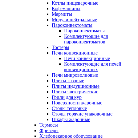
Котлы пищеварочные
Кофемашины
Мармиты
Модули нейтральные
Пароконвектоматы
Пароконвектоматы
Комплектующие для
пароконвектоматов
Тостеры
Печи конвекционные
Печи конвекционные
Комплектующие для печей
конвекционных
Печи микроволновые
Плиты газовые
Плиты индукционные
Плиты электрические
Грили для кур
Поверхности жарочные
Столы тепловые
Столы горячие упаковочные
Шкафы жарочные
Термосы
Фризеры
Хлебопекарное оборудование