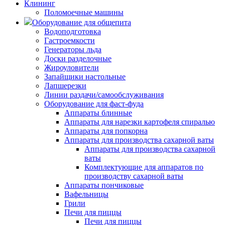
Клининг
Поломоечные машины
Оборудование для общепита
Водоподготовка
Гастроемкости
Генераторы льда
Доски разделочные
Жироуловители
Запайщики настольные
Лапшерезки
Линии раздачи/самообслуживания
Оборудование для фаст-фуда
Аппараты блинные
Аппараты для нарезки картофеля спиралью
Аппараты для попкорна
Аппараты для производства сахарной ваты
Аппараты для производства сахарной
ваты
Комплектующие для аппаратов по
производству сахарной ваты
Аппараты пончиковые
Вафельницы
Грили
Печи для пиццы
Печи для пиццы