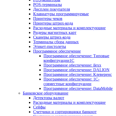
POS-терминалы
Дисплеи покупателя
Клавиатуры программируемые
Принтеры чеков
Принтеры штрих-кода
Расходные материалы и комплектующие
Ридеры магнитных карт
Сканеры штрих-кода
Терминалы сбора данных
Этикет-пистолеты
Программное обеспечение
Программное обеспечение: Типовые
конфигруации1С
Программное обеспечение: ilexx
Программное обеспечение: DALION
Программное обеспечение: Клеверенс
Программное обеспечение: 1С-
совместные конфигруации
Программное обеспечение: DataMobile
Банковское оборудование
Детекторы валют
Расходные материалы и комплектующие
Сейфы
Счетчики и сортировщики банкнот