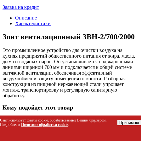
Заявка на кредит
Описание
Характеристики
Зонт вентиляционный ЗВН-2/700/2000
Это промышленное устройство для очистки воздуха на
кухнях предприятий общественного питания от жира, масла,
дыма и водяных паров. Он устанавливается над жарочными
линиями шириной 700 мм и подключается к общей системе
вытяжной вентиляции, обеспечивая эффективный
воздухообмен и защиту помещения от копоти. Разборная
конструкция из пищевой нержавеющей стали упрощает
монтаж, транспортировку и регулярную санитарную
обработку.
Кому подойдет этот товар
Шеф-поварам и управляющим ресторанами, кафе и
Сайт использует файлы cookie, обрабатываемые Вашим браузером.
Принимаю
Подробнее в
Политике обработки cookie
.
столовых для оснащения профессиональных кухонь.
Инженерам вентиляции при проектировании систем
очистки воздуха в местах с интенсивным жарением.