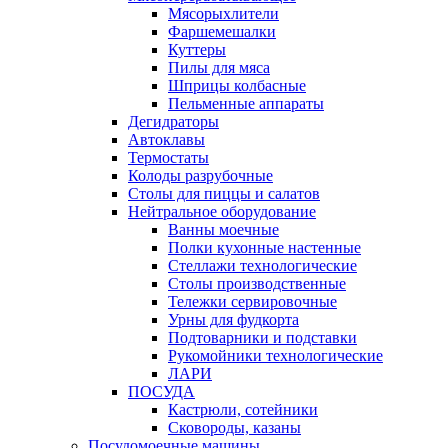
Мясорыхлители
Фаршемешалки
Куттеры
Пилы для мяса
Шприцы колбасные
Пельменные аппараты
Дегидраторы
Автоклавы
Термостаты
Колоды разрубочные
Столы для пиццы и салатов
Нейтральное оборудование
Ванны моечные
Полки кухонные настенные
Стеллажи технологические
Столы производственные
Тележки сервировочные
Урны для фудкорта
Подтоварники и подставки
Рукомойники технологические
ЛАРИ
ПОСУДА
Кастрюли, сотейники
Сковороды, казаны
Посудомоечные машины