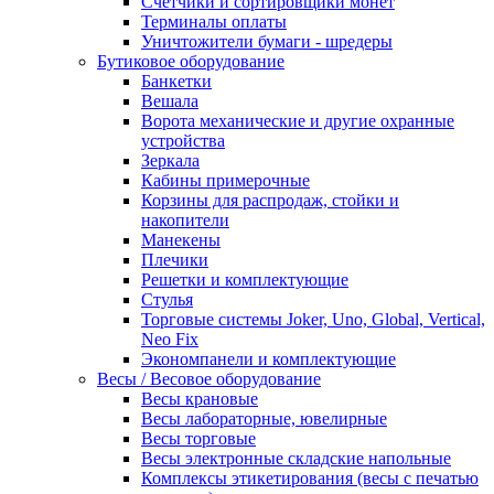
Счетчики и сортировщики монет
Терминалы оплаты
Уничтожители бумаги - шредеры
Бутиковое оборудование
Банкетки
Вешала
Ворота механические и другие охранные
устройства
Зеркала
Кабины примерочные
Корзины для распродаж, стойки и
накопители
Манекены
Плечики
Решетки и комплектующие
Стулья
Торговые системы Joker, Uno, Global, Vertical,
Neo Fix
Экономпанели и комплектующие
Весы / Весовое оборудование
Весы крановые
Весы лабораторные, ювелирные
Весы торговые
Весы электронные складские напольные
Комплексы этикетирования (весы с печатью