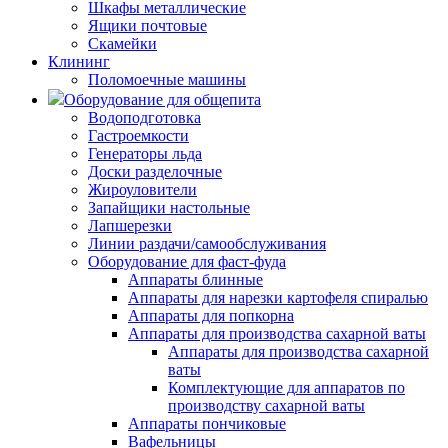
Шкафы металлические
Ящики почтовые
Скамейки
Клининг
Поломоечные машины
Оборудование для общепита
Водоподготовка
Гастроемкости
Генераторы льда
Доски разделочные
Жироуловители
Запайщики настольные
Лапшерезки
Линии раздачи/самообслуживания
Оборудование для фаст-фуда
Аппараты блинные
Аппараты для нарезки картофеля спиралью
Аппараты для попкорна
Аппараты для производства сахарной ваты
Аппараты для производства сахарной
ваты
Комплектующие для аппаратов по
производству сахарной ваты
Аппараты пончиковые
Вафельницы