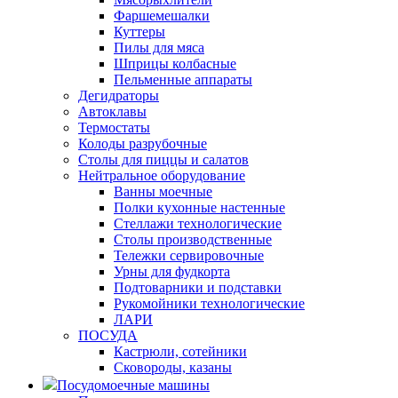
Фаршемешалки
Куттеры
Пилы для мяса
Шприцы колбасные
Пельменные аппараты
Дегидраторы
Автоклавы
Термостаты
Колоды разрубочные
Столы для пиццы и салатов
Нейтральное оборудование
Ванны моечные
Полки кухонные настенные
Стеллажи технологические
Столы производственные
Тележки сервировочные
Урны для фудкорта
Подтоварники и подставки
Рукомойники технологические
ЛАРИ
ПОСУДА
Кастрюли, сотейники
Сковороды, казаны
Посудомоечные машины