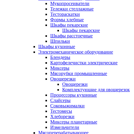
Мукопросеиватели
Тележки стеллажные
Тестораскатки
Формы хлебные
Шкафы пекарские
Шкафы пекарские
Шкафы расстоечные
Шпильки
Шкафы кухонные
Электромеханическое оборудование
Блендеры
Картофелечистки электрические
Миксеры
Мясорубки промышленные
Овощерезки
Овощерезки
Комплектующие для овощерезок
Процессоры кухонные
Слайсеры
Соковыжималки
Тестомесы
Хлеборезки
Миксеры планетарные
Измельчители
Мясоперерабатывающее