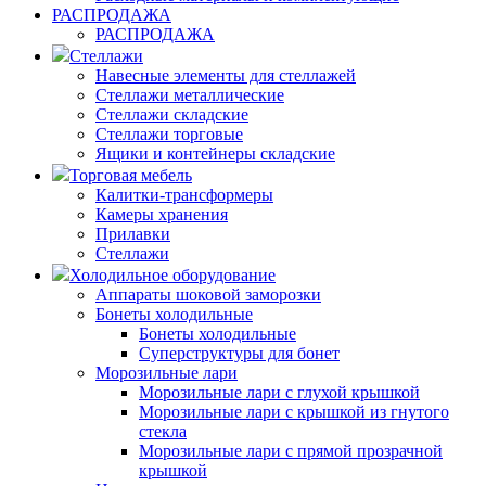
РАСПРОДАЖА
РАСПРОДАЖА
Стеллажи
Навесные элементы для стеллажей
Стеллажи металлические
Стеллажи складские
Стеллажи торговые
Ящики и контейнеры складские
Торговая мебель
Калитки-трансформеры
Камеры хранения
Прилавки
Стеллажи
Холодильное оборудование
Аппараты шоковой заморозки
Бонеты холодильные
Бонеты холодильные
Суперструктуры для бонет
Морозильные лари
Морозильные лари с глухой крышкой
Морозильные лари с крышкой из гнутого
стекла
Морозильные лари с прямой прозрачной
крышкой