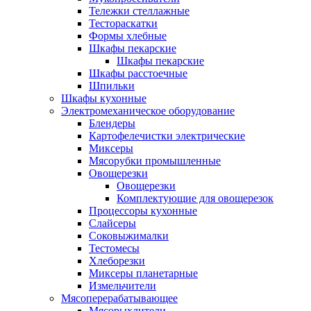
Тележки стеллажные
Тестораскатки
Формы хлебные
Шкафы пекарские
Шкафы пекарские
Шкафы расстоечные
Шпильки
Шкафы кухонные
Электромеханическое оборудование
Блендеры
Картофелечистки электрические
Миксеры
Мясорубки промышленные
Овощерезки
Овощерезки
Комплектующие для овощерезок
Процессоры кухонные
Слайсеры
Соковыжималки
Тестомесы
Хлеборезки
Миксеры планетарные
Измельчители
Мясоперерабатывающее
Мясорыхлители