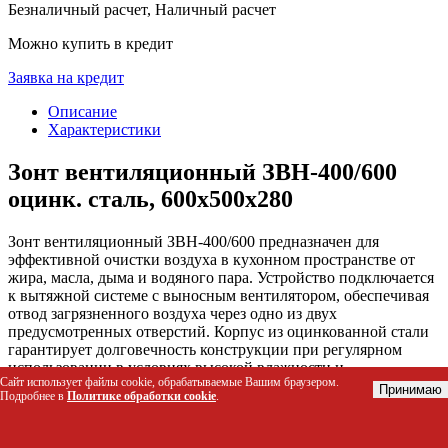
Безналичный расчет, Наличный расчет
Можно купить в кредит
Заявка на кредит
Описание
Характеристики
Зонт вентиляционный ЗВН-400/600
оцинк. сталь, 600х500х280
Зонт вентиляционный ЗВН-400/600 предназначен для
эффективной очистки воздуха в кухонном пространстве от
жира, масла, дыма и водяного пара. Устройство подключается
к вытяжной системе с выносным вентилятором, обеспечивая
отвод загрязненного воздуха через одно из двух
предусмотренных отверстий. Корпус из оцинкованной стали
гарантирует долговечность конструкции при регулярном
использовании в условиях высокой влажности и
Сайт использует файлы cookie, обрабатываемые Вашим браузером.
температурных перепадов.
Принимаю
Подробнее в
Политике обработки cookie
.
Кому подойдет этот товар