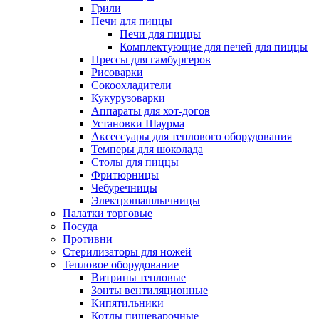
Грили
Печи для пиццы
Печи для пиццы
Комплектующие для печей для пиццы
Прессы для гамбургеров
Рисоварки
Сокоохладители
Кукурузоварки
Аппараты для хот-догов
Установки Шаурма
Аксессуары для теплового оборудования
Темперы для шоколада
Столы для пиццы
Фритюрницы
Чебуречницы
Электрошашлычницы
Палатки торговые
Посуда
Противни
Стерилизаторы для ножей
Тепловое оборудование
Витрины тепловые
Зонты вентиляционные
Кипятильники
Котлы пищеварочные