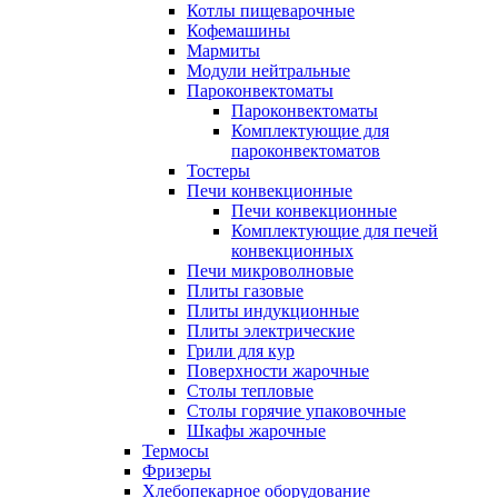
Котлы пищеварочные
Кофемашины
Мармиты
Модули нейтральные
Пароконвектоматы
Пароконвектоматы
Комплектующие для
пароконвектоматов
Тостеры
Печи конвекционные
Печи конвекционные
Комплектующие для печей
конвекционных
Печи микроволновые
Плиты газовые
Плиты индукционные
Плиты электрические
Грили для кур
Поверхности жарочные
Столы тепловые
Столы горячие упаковочные
Шкафы жарочные
Термосы
Фризеры
Хлебопекарное оборудование