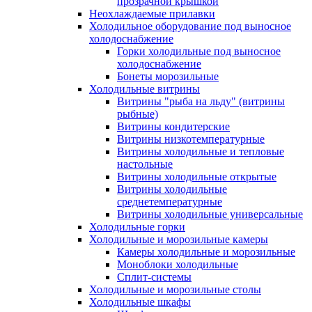
прозрачной крышкой
Неохлаждаемые прилавки
Холодильное оборудование под выносное
холодоснабжение
Горки холодильные под выносное
холодоснабжение
Бонеты морозильные
Холодильные витрины
Витрины "рыба на льду" (витрины
рыбные)
Витрины кондитерские
Витрины низкотемпературные
Витрины холодильные и тепловые
настольные
Витрины холодильные открытые
Витрины холодильные
среднетемпературные
Витрины холодильные универсальные
Холодильные горки
Холодильные и морозильные камеры
Камеры холодильные и морозильные
Моноблоки холодильные
Сплит-системы
Холодильные и морозильные столы
Холодильные шкафы