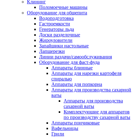
Клининг
Поломоечные машины
Оборудование для общепита
Водоподготовка
Гастроемкости
Генераторы льда
Доски разделочные
Жироуловители
Запайщики настольные
Лапшерезки
Линии раздачи/самообслуживания
Оборудование для фаст-фуда
Аппараты блинные
Аппараты для нарезки картофеля
спиралью
Аппараты для попкорна
Аппараты для производства сахарной
ваты
Аппараты для производства
сахарной ваты
Комплектующие для аппаратов
по производству сахарной ваты
Аппараты пончиковые
Вафельницы
Грили