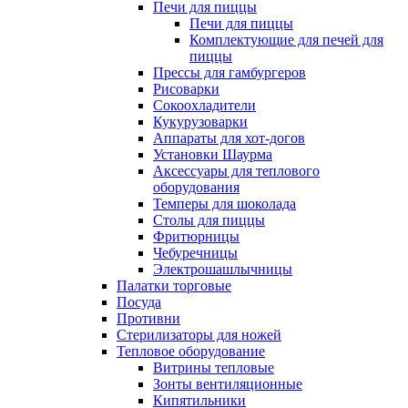
Печи для пиццы
Печи для пиццы
Комплектующие для печей для
пиццы
Прессы для гамбургеров
Рисоварки
Сокоохладители
Кукурузоварки
Аппараты для хот-догов
Установки Шаурма
Аксессуары для теплового
оборудования
Темперы для шоколада
Столы для пиццы
Фритюрницы
Чебуречницы
Электрошашлычницы
Палатки торговые
Посуда
Противни
Стерилизаторы для ножей
Тепловое оборудование
Витрины тепловые
Зонты вентиляционные
Кипятильники