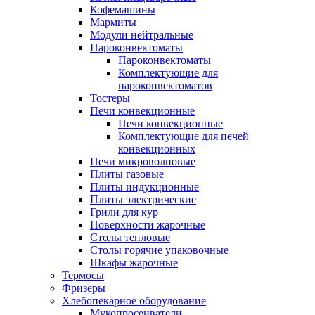
Кофемашины
Мармиты
Модули нейтральные
Пароконвектоматы
Пароконвектоматы
Комплектующие для
пароконвектоматов
Тостеры
Печи конвекционные
Печи конвекционные
Комплектующие для печей
конвекционных
Печи микроволновые
Плиты газовые
Плиты индукционные
Плиты электрические
Грили для кур
Поверхности жарочные
Столы тепловые
Столы горячие упаковочные
Шкафы жарочные
Термосы
Фризеры
Хлебопекарное оборудование
Мукопросеиватели