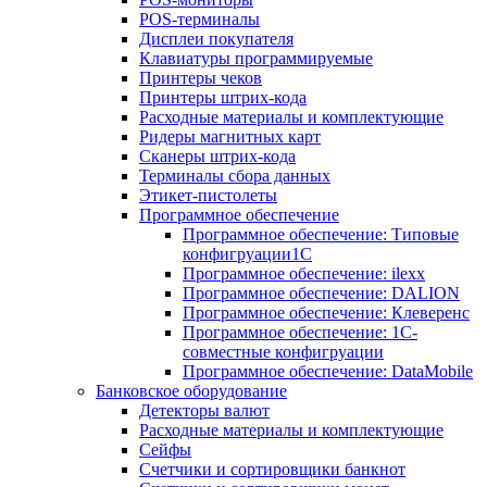
POS-терминалы
Дисплеи покупателя
Клавиатуры программируемые
Принтеры чеков
Принтеры штрих-кода
Расходные материалы и комплектующие
Ридеры магнитных карт
Сканеры штрих-кода
Терминалы сбора данных
Этикет-пистолеты
Программное обеспечение
Программное обеспечение: Типовые
конфигруации1С
Программное обеспечение: ilexx
Программное обеспечение: DALION
Программное обеспечение: Клеверенс
Программное обеспечение: 1С-
совместные конфигруации
Программное обеспечение: DataMobile
Банковское оборудование
Детекторы валют
Расходные материалы и комплектующие
Сейфы
Счетчики и сортировщики банкнот