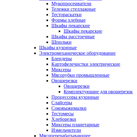
Мукопросеиватели
Тележки стеллажные
Тестораскатки
Формы хлебные
Шкафы пекарские
Шкафы пекарские
Шкафы расстоечные
Шпильки
Шкафы кухонные
Электромеханическое оборудование
Блендеры
Картофелечистки электрические
Миксеры
Мясорубки промышленные
Овощерезки
Овощерезки
Комплектующие для овощерезок
Процессоры кухонные
Слайсеры
Соковыжималки
Тестомесы
Хлеборезки
Миксеры планетарные
Измельчители
Мясоперерабатывающее