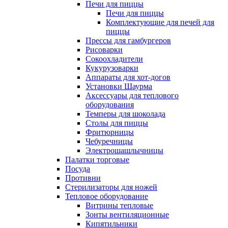
Печи для пиццы
Печи для пиццы
Комплектующие для печей для
пиццы
Прессы для гамбургеров
Рисоварки
Сокоохладители
Кукурузоварки
Аппараты для хот-догов
Установки Шаурма
Аксессуары для теплового
оборудования
Темперы для шоколада
Столы для пиццы
Фритюрницы
Чебуречницы
Электрошашлычницы
Палатки торговые
Посуда
Противни
Стерилизаторы для ножей
Тепловое оборудование
Витрины тепловые
Зонты вентиляционные
Кипятильники