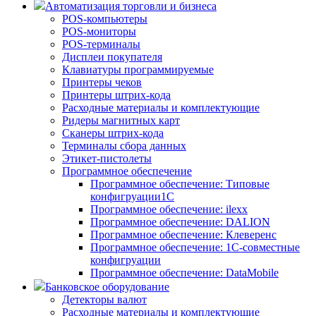
Автоматизация торговли и бизнеса
POS-компьютеры
POS-мониторы
POS-терминалы
Дисплеи покупателя
Клавиатуры программируемые
Принтеры чеков
Принтеры штрих-кода
Расходные материалы и комплектующие
Ридеры магнитных карт
Сканеры штрих-кода
Терминалы сбора данных
Этикет-пистолеты
Программное обеспечение
Программное обеспечение: Типовые
конфигруации1С
Программное обеспечение: ilexx
Программное обеспечение: DALION
Программное обеспечение: Клеверенс
Программное обеспечение: 1С-совместные
конфигруации
Программное обеспечение: DataMobile
Банковское оборудование
Детекторы валют
Расходные материалы и комплектующие