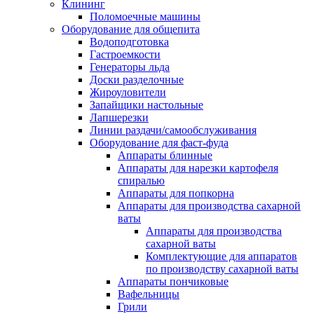
Клининг
Поломоечные машины
Оборудование для общепита
Водоподготовка
Гастроемкости
Генераторы льда
Доски разделочные
Жироуловители
Запайщики настольные
Лапшерезки
Линии раздачи/самообслуживания
Оборудование для фаст-фуда
Аппараты блинные
Аппараты для нарезки картофеля
спиралью
Аппараты для попкорна
Аппараты для производства сахарной
ваты
Аппараты для производства
сахарной ваты
Комплектующие для аппаратов
по производству сахарной ваты
Аппараты пончиковые
Вафельницы
Грили