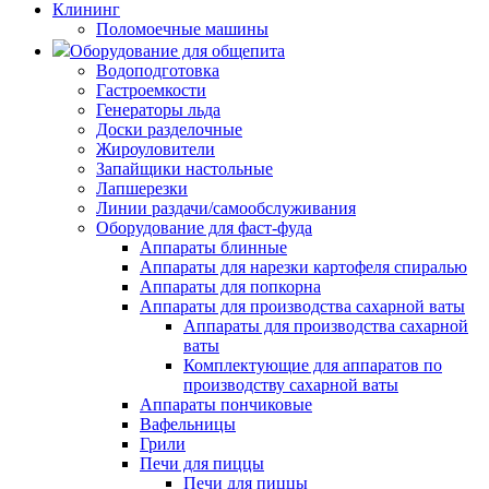
Клининг
Поломоечные машины
Оборудование для общепита
Водоподготовка
Гастроемкости
Генераторы льда
Доски разделочные
Жироуловители
Запайщики настольные
Лапшерезки
Линии раздачи/самообслуживания
Оборудование для фаст-фуда
Аппараты блинные
Аппараты для нарезки картофеля спиралью
Аппараты для попкорна
Аппараты для производства сахарной ваты
Аппараты для производства сахарной
ваты
Комплектующие для аппаратов по
производству сахарной ваты
Аппараты пончиковые
Вафельницы
Грили
Печи для пиццы
Печи для пиццы