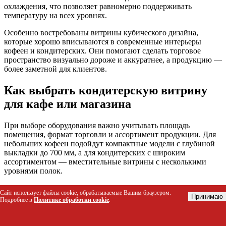
охлаждения, что позволяет равномерно поддерживать
температуру на всех уровнях.
Особенно востребованы витрины кубического дизайна,
которые хорошо вписываются в современные интерьеры
кофеен и кондитерских. Они помогают сделать торговое
пространство визуально дороже и аккуратнее, а продукцию —
более заметной для клиентов.
Как выбрать кондитерскую витрину
для кафе или магазина
При выборе оборудования важно учитывать площадь
помещения, формат торговли и ассортимент продукции. Для
небольших кофеен подойдут компактные модели с глубиной
выкладки до 700 мм, а для кондитерских с широким
ассортиментом — вместительные витрины с несколькими
уровнями полок.
Одним из ключевых параметров остается тип охлаждения.
Сайт использует файлы cookie, обрабатываемые Вашим браузером.
Динамическая система обеспечивает равномерное
Принимаю
Подробнее в
Политике обработки cookie
.
распределение холода и подходит для хранения тортов,
пирожных и десертов с кремом. Статическое охлаждение
чаще используется для продукции, не требующей