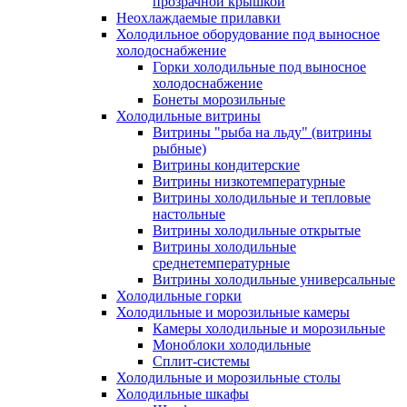
прозрачной крышкой
Неохлаждаемые прилавки
Холодильное оборудование под выносное
холодоснабжение
Горки холодильные под выносное
холодоснабжение
Бонеты морозильные
Холодильные витрины
Витрины "рыба на льду" (витрины
рыбные)
Витрины кондитерские
Витрины низкотемпературные
Витрины холодильные и тепловые
настольные
Витрины холодильные открытые
Витрины холодильные
среднетемпературные
Витрины холодильные универсальные
Холодильные горки
Холодильные и морозильные камеры
Камеры холодильные и морозильные
Моноблоки холодильные
Сплит-системы
Холодильные и морозильные столы
Холодильные шкафы