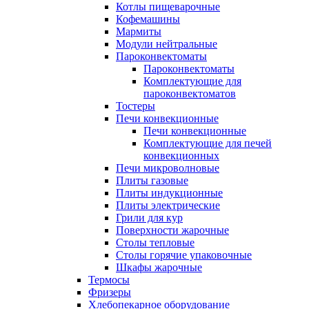
Котлы пищеварочные
Кофемашины
Мармиты
Модули нейтральные
Пароконвектоматы
Пароконвектоматы
Комплектующие для
пароконвектоматов
Тостеры
Печи конвекционные
Печи конвекционные
Комплектующие для печей
конвекционных
Печи микроволновые
Плиты газовые
Плиты индукционные
Плиты электрические
Грили для кур
Поверхности жарочные
Столы тепловые
Столы горячие упаковочные
Шкафы жарочные
Термосы
Фризеры
Хлебопекарное оборудование