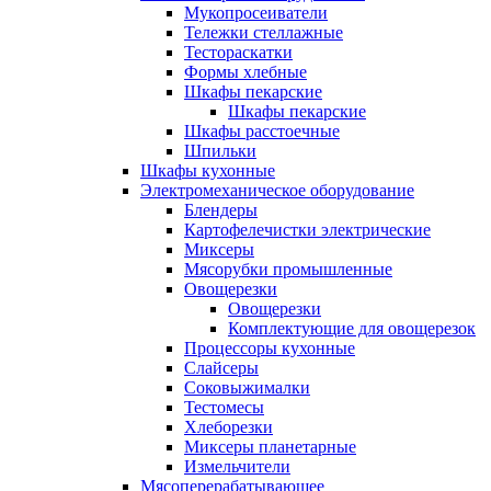
Мукопросеиватели
Тележки стеллажные
Тестораскатки
Формы хлебные
Шкафы пекарские
Шкафы пекарские
Шкафы расстоечные
Шпильки
Шкафы кухонные
Электромеханическое оборудование
Блендеры
Картофелечистки электрические
Миксеры
Мясорубки промышленные
Овощерезки
Овощерезки
Комплектующие для овощерезок
Процессоры кухонные
Слайсеры
Соковыжималки
Тестомесы
Хлеборезки
Миксеры планетарные
Измельчители
Мясоперерабатывающее