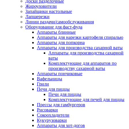
Доски разделочные
Жироуловители
Запайщики настольные
Лапшерезки
Линии раздачи/самообслуживания
Оборудование для фаст-фуда
Аппараты блинные
Аппараты для нарезки картофеля спиралью
Аппараты для попкорна
Аппараты для производства сахарной ваты
Аппараты для производства сахарной
ваты
Комплектующие для аппаратов по
производству сахарной ваты
Аппараты пончиковые
Вафельницы
Грили
Печи для пиццы
Печи для пиццы
Комплектующие для печей для пиццы
Прессы для гамбургеров
Рисоварки
Сокоохладители
Кукурузоварки
Аппараты для хот-догов