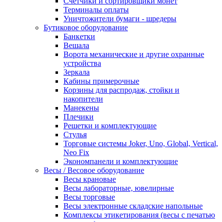
Счетчики и сортировщики монет
Терминалы оплаты
Уничтожители бумаги - шредеры
Бутиковое оборудование
Банкетки
Вешала
Ворота механические и другие охранные
устройства
Зеркала
Кабины примерочные
Корзины для распродаж, стойки и
накопители
Манекены
Плечики
Решетки и комплектующие
Стулья
Торговые системы Joker, Uno, Global, Vertical,
Neo Fix
Экономпанели и комплектующие
Весы / Весовое оборудование
Весы крановые
Весы лабораторные, ювелирные
Весы торговые
Весы электронные складские напольные
Комплексы этикетирования (весы с печатью