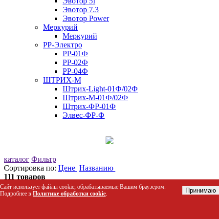
Эвотор 5I
Эвотор 7.3
Эвотор Power
Меркурий
Меркурий
РР-Электро
РР-01Ф
РР-02Ф
РР-04Ф
ШТРИХ-М
Штрих-Light-01Ф/02Ф
Штрих-М-01Ф/02Ф
Штрих-ФР-01Ф
Элвес-ФР-Ф
каталог
Фильтр
Сортировка по:
Цене
Названию
111 товаров
ТЕСТОРАСКАТКА GASTROMIX TDR-380
Сайт использует файлы cookie, обрабатываемые Вашим браузером.
Принимаю
Подробнее в
Политике обработки cookie
.
Код: 54182