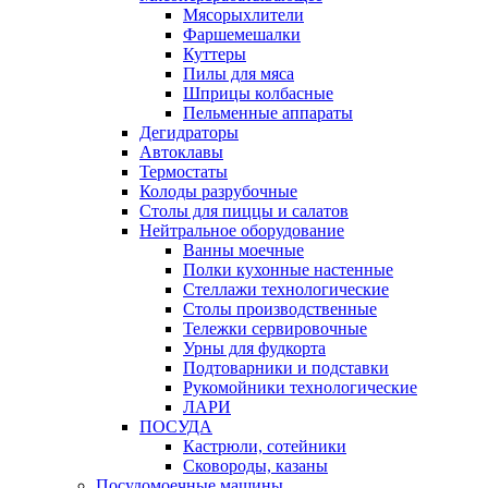
Мясорыхлители
Фаршемешалки
Куттеры
Пилы для мяса
Шприцы колбасные
Пельменные аппараты
Дегидраторы
Автоклавы
Термостаты
Колоды разрубочные
Столы для пиццы и салатов
Нейтральное оборудование
Ванны моечные
Полки кухонные настенные
Стеллажи технологические
Столы производственные
Тележки сервировочные
Урны для фудкорта
Подтоварники и подставки
Рукомойники технологические
ЛАРИ
ПОСУДА
Кастрюли, сотейники
Сковороды, казаны
Посудомоечные машины