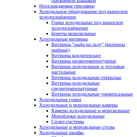
прозрачной крышкой
Неохлаждаемые прилавки
Холодильное оборудование под выносное
холодоснабжение
Горки холодильные под выносное
холодоснабжение
Бонеты морозильные
Холодильные витрины
Витрины "рыба на льду" (витрины
рыбные)
Витрины кондитерские
Витрины низкотемпературные
Витрины холодильные и тепловые
настольные
Витрины холодильные открытые
Витрины холодильные
среднетемпературные
Витрины холодильные универсальные
Холодильные горки
Холодильные и морозильные камеры
Камеры холодильные и морозильные
Моноблоки холодильные
Сплит-системы
Холодильные и морозильные столы
Холодильные шкафы