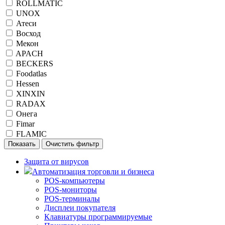
ROLLMATIC
UNOX
Атеси
Восход
Мекон
APACH
BECKERS
Foodatlas
Hessen
XINXIN
RADAX
Онега
Fimar
FLAMIC
Защита от вирусов
Автоматизация торговли и бизнеса
POS-компьютеры
POS-мониторы
POS-терминалы
Дисплеи покупателя
Клавиатуры программируемые