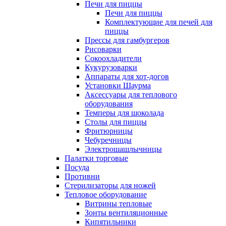
Печи для пиццы
Печи для пиццы
Комплектующие для печей для
пиццы
Прессы для гамбургеров
Рисоварки
Сокоохладители
Кукурузоварки
Аппараты для хот-догов
Установки Шаурма
Аксессуары для теплового
оборудования
Темперы для шоколада
Столы для пиццы
Фритюрницы
Чебуречницы
Электрошашлычницы
Палатки торговые
Посуда
Противни
Стерилизаторы для ножей
Тепловое оборудование
Витрины тепловые
Зонты вентиляционные
Кипятильники