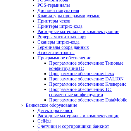
POS-терминалы
Дисплеи покупателя
Клавиатуры программируемые
Принтеры чеков
Принтеры штрих-кода
Расходные материалы и комплектующие
Ридеры магнитных карт
Сканеры штрих-кода
Терминалы сбора данных
Этикет-пистолеты
Программное обеспечение
Программное обеспечение: Типовые
конфигруации1С
Программное обеспечение: ilexx
Программное обеспечение: DALION
Программное обеспечение: Клеверенс
Программное обеспечение: 1С-
совместные конфигруации
Программное обеспечение: DataMobile
Банковское оборудование
Детекторы валют
Расходные материалы и комплектующие
Сейфы
Счетчики и сортировщики банкнот