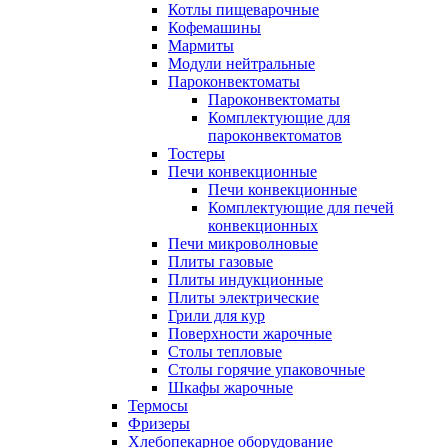
Котлы пищеварочные
Кофемашины
Мармиты
Модули нейтральные
Пароконвектоматы
Пароконвектоматы
Комплектующие для
пароконвектоматов
Тостеры
Печи конвекционные
Печи конвекционные
Комплектующие для печей
конвекционных
Печи микроволновые
Плиты газовые
Плиты индукционные
Плиты электрические
Грили для кур
Поверхности жарочные
Столы тепловые
Столы горячие упаковочные
Шкафы жарочные
Термосы
Фризеры
Хлебопекарное оборудование