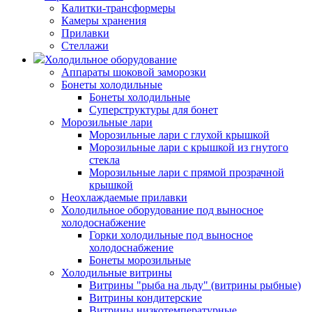
Калитки-трансформеры
Камеры хранения
Прилавки
Стеллажи
Холодильное оборудование
Аппараты шоковой заморозки
Бонеты холодильные
Бонеты холодильные
Суперструктуры для бонет
Морозильные лари
Морозильные лари с глухой крышкой
Морозильные лари с крышкой из гнутого
стекла
Морозильные лари с прямой прозрачной
крышкой
Неохлаждаемые прилавки
Холодильное оборудование под выносное
холодоснабжение
Горки холодильные под выносное
холодоснабжение
Бонеты морозильные
Холодильные витрины
Витрины "рыба на льду" (витрины рыбные)
Витрины кондитерские
Витрины низкотемпературные