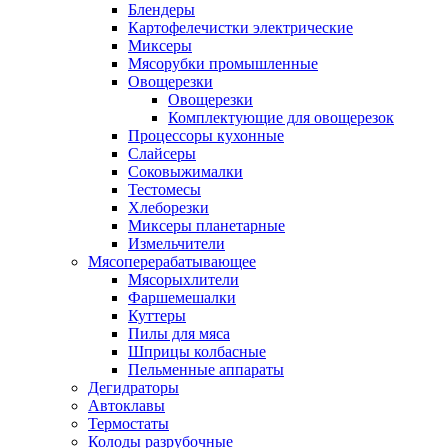
Блендеры
Картофелечистки электрические
Миксеры
Мясорубки промышленные
Овощерезки
Овощерезки
Комплектующие для овощерезок
Процессоры кухонные
Слайсеры
Соковыжималки
Тестомесы
Хлеборезки
Миксеры планетарные
Измельчители
Мясоперерабатывающее
Мясорыхлители
Фаршемешалки
Куттеры
Пилы для мяса
Шприцы колбасные
Пельменные аппараты
Дегидраторы
Автоклавы
Термостаты
Колоды разрубочные