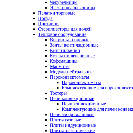
Чебуречницы
Электрошашлычницы
Палатки торговые
Посуда
Противни
Стерилизаторы для ножей
Тепловое оборудование
Витрины тепловые
Зонты вентиляционные
Кипятильники
Котлы пищеварочные
Кофемашины
Мармиты
Модули нейтральные
Пароконвектоматы
Пароконвектоматы
Комплектующие для пароконвекто
Тостеры
Печи конвекционные
Печи конвекционные
Комплектующие для печей конве
Печи микроволновые
Плиты газовые
Плиты индукционные
Плиты электрические