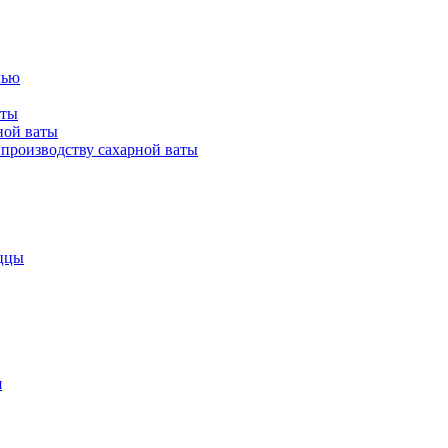
лью
аты
ной ваты
производству сахарной ваты
ццы
я