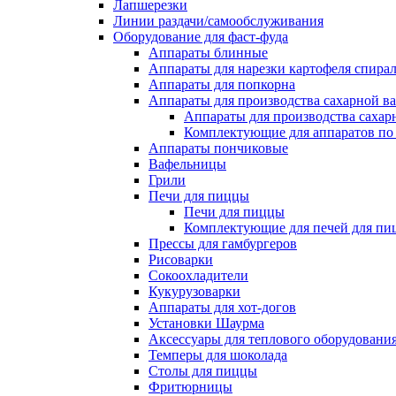
Лапшерезки
Линии раздачи/самообслуживания
Оборудование для фаст-фуда
Аппараты блинные
Аппараты для нарезки картофеля спира
Аппараты для попкорна
Аппараты для производства сахарной в
Аппараты для производства сахар
Комплектующие для аппаратов по 
Аппараты пончиковые
Вафельницы
Грили
Печи для пиццы
Печи для пиццы
Комплектующие для печей для пи
Прессы для гамбургеров
Рисоварки
Сокоохладители
Кукурузоварки
Аппараты для хот-догов
Установки Шаурма
Аксессуары для теплового оборудовани
Темперы для шоколада
Столы для пиццы
Фритюрницы