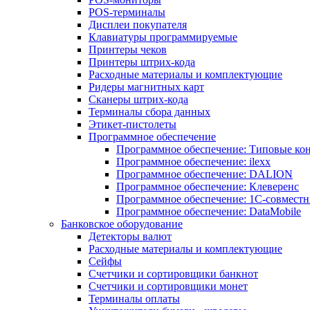
POS-терминалы
Дисплеи покупателя
Клавиатуры программируемые
Принтеры чеков
Принтеры штрих-кода
Расходные материалы и комплектующие
Ридеры магнитных карт
Сканеры штрих-кода
Терминалы сбора данных
Этикет-пистолеты
Программное обеспечение
Программное обеспечение: Типовые к
Программное обеспечение: ilexx
Программное обеспечение: DALION
Программное обеспечение: Клеверенс
Программное обеспечение: 1С-совмест
Программное обеспечение: DataMobile
Банковское оборудование
Детекторы валют
Расходные материалы и комплектующие
Сейфы
Счетчики и сортировщики банкнот
Счетчики и сортировщики монет
Терминалы оплаты