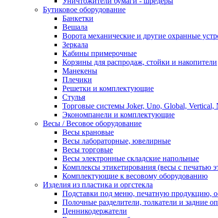
Уничтожители бумаги - шредеры
Бутиковое оборудование
Банкетки
Вешала
Ворота механические и другие охранные устр
Зеркала
Кабины примерочные
Корзины для распродаж, стойки и накопители
Манекены
Плечики
Решетки и комплектующие
Стулья
Торговые системы Joker, Uno, Global, Vertical,
Экономпанели и комплектующие
Весы / Весовое оборудование
Весы крановые
Весы лабораторные, ювелирные
Весы торговые
Весы электронные складские напольные
Комплексы этикетирования (весы с печатью э
Комплектующие к весовому оборудованию
Изделия из пластика и оргстекла
Подставки под меню, печатную продукцию, 
Полочные разделители, толкатели и задние о
Ценникодержатели