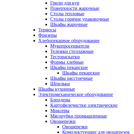
Грили для кур
Поверхности жарочные
Столы тепловые
Столы горячие упаковочные
Шкафы жарочные
Термосы
Фризеры
Хлебопекарное оборудование
Мукопросеиватели
Тележки стеллажные
Тестораскатки
Формы хлебные
Шкафы пекарские
Шкафы пекарские
Шкафы расстоечные
Шпильки
Шкафы кухонные
Электромеханическое оборудование
Блендеры
Картофелечистки электрические
Миксеры
Мясорубки промышленные
Овощерезки
Овощерезки
Комплектующие для овощерезок